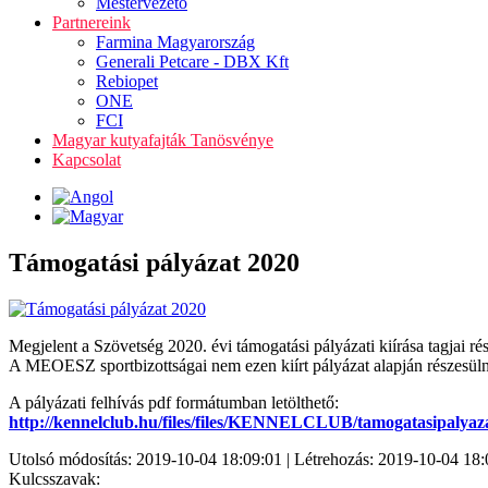
Mestervezető
Partnereink
Farmina Magyarország
Generali Petcare - DBX Kft
Rebiopet
ONE
FCI
Magyar kutyafajták Tanösvénye
Kapcsolat
Támogatási pályázat 2020
Megjelent a Szövetség 2020. évi támogatási pályázati kiírása tagjai ré
A MEOESZ sportbizottságai nem ezen kiírt pályázat alapján részesülnek
A pályázati felhívás pdf formátumban letölthető:
http://kennelclub.hu/files/files/KENNELCLUB/tamogatasipalyaz
Utolsó módosítás: 2019-10-04 18:09:01 | Létrehozás: 2019-10-04 18:
Kulcsszavak: