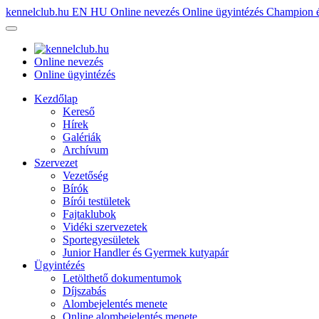
kennelclub.hu
EN
HU
Online nevezés
Online ügyintézés
Champion é
Online nevezés
Online ügyintézés
Kezdőlap
Kereső
Hírek
Galériák
Archívum
Szervezet
Vezetőség
Bírók
Bírói testületek
Fajtaklubok
Vidéki szervezetek
Sportegyesületek
Junior Handler és Gyermek kutyapár
Ügyintézés
Letölthető dokumentumok
Díjszabás
Alombejelentés menete
Online alombejelentés menete