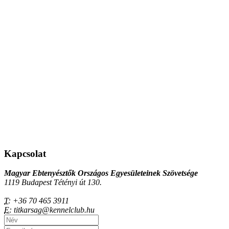
Kapcsolat
Magyar Ebtenyésztők Országos Egyesületeinek Szövetsége
1119 Budapest Tétényi út 130.
T:
+36 70 465 3911
E:
titkarsag@kennelclub.hu