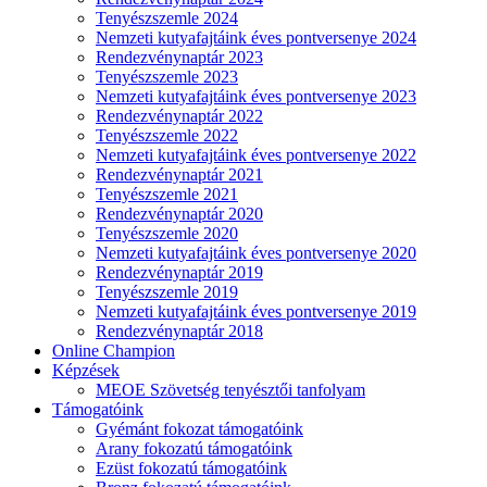
Tenyészszemle 2024
Nemzeti kutyafajtáink éves pontversenye 2024
Rendezvénynaptár 2023
Tenyészszemle 2023
Nemzeti kutyafajtáink éves pontversenye 2023
Rendezvénynaptár 2022
Tenyészszemle 2022
Nemzeti kutyafajtáink éves pontversenye 2022
Rendezvénynaptár 2021
Tenyészszemle 2021
Rendezvénynaptár 2020
Tenyészszemle 2020
Nemzeti kutyafajtáink éves pontversenye 2020
Rendezvénynaptár 2019
Tenyészszemle 2019
Nemzeti kutyafajtáink éves pontversenye 2019
Rendezvénynaptár 2018
Online Champion
Képzések
MEOE Szövetség tenyésztői tanfolyam
Támogatóink
Gyémánt fokozat támogatóink
Arany fokozatú támogatóink
Ezüst fokozatú támogatóink