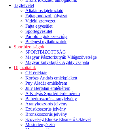
Bronz fokozatú támogatóink
Tagfelvétel
Általános tájékoztató
Fajtagondozói pályázat
Vidéki szervezet
Fajta egyesület
Sportegyesület
Pártoló tagok szekciója
Belépési nyilatkozatok
Sportbizottságok
SPORTBIZOTTSÁG
Magyar Pásztorkutyák Világszövetsége
Magyar kutyafajták Agility csapata
Díjazottaink
CH értéktár
Korózs András emlékplakett
Puy Aladár emlékérem
Jilly Bertalan emlékérem
A Kutyás Sportért érdemérem
Babérkoszorús aranyjelvény
Aranykoszorús jelvény
Ezüstkoszorús jelvény
Bronzkoszorús jelvény
Szövetség Elnöke Elismerő Oklevél
Mestertenyésztő