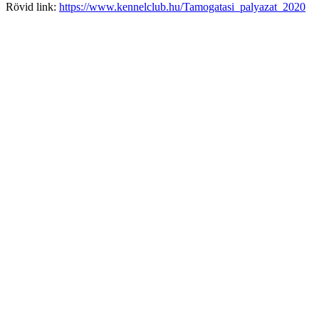
Rövid link:
https://www.kennelclub.hu/Tamogatasi_palyazat_2020