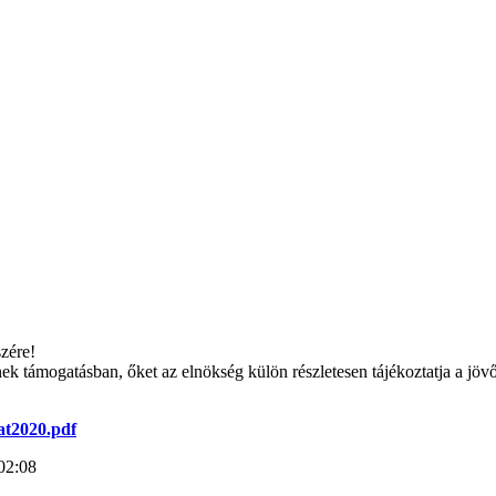
szére!
 támogatásban, őket az elnökség külön részletesen tájékoztatja a jövő 
at2020.pdf
02:08