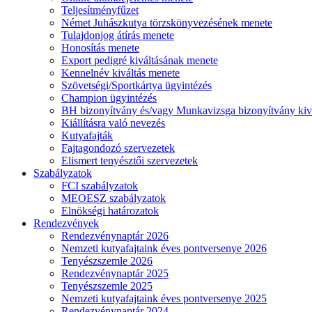
Teljesítményfűzet
Német Juhászkutya törzskönyvezésének menete
Tulajdonjog átírás menete
Honosítás menete
Export pedigré kiváltásának menete
Kennelnév kiváltás menete
Szövetségi/Sportkártya ügyintézés
Champion ügyintézés
BH bizonyítvány és/vagy Munkavizsga bizonyítvány kiv
Kiállításra való nevezés
Kutyafajták
Fajtagondozó szervezetek
Elismert tenyésztői szervezetek
Szabályzatok
FCI szabályzatok
MEOESZ szabályzatok
Elnökségi határozatok
Rendezvények
Rendezvénynaptár 2026
Nemzeti kutyafajtaink éves pontversenye 2026
Tenyészszemle 2026
Rendezvénynaptár 2025
Tenyészszemle 2025
Nemzeti kutyafajtaink éves pontversenye 2025
Rendezvénynaptár 2024