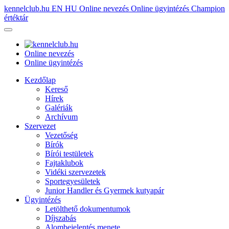
kennelclub.hu
EN
HU
Online nevezés
Online ügyintézés
Champion
értéktár
Online nevezés
Online ügyintézés
Kezdőlap
Kereső
Hírek
Galériák
Archívum
Szervezet
Vezetőség
Bírók
Bírói testületek
Fajtaklubok
Vidéki szervezetek
Sportegyesületek
Junior Handler és Gyermek kutyapár
Ügyintézés
Letölthető dokumentumok
Díjszabás
Alombejelentés menete