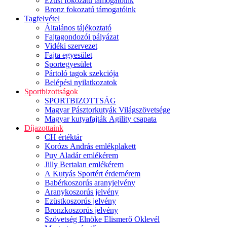
Ezüst fokozatú támogatóink
Bronz fokozatú támogatóink
Tagfelvétel
Általános tájékoztató
Fajtagondozói pályázat
Vidéki szervezet
Fajta egyesület
Sportegyesület
Pártoló tagok szekciója
Belépési nyilatkozatok
Sportbizottságok
SPORTBIZOTTSÁG
Magyar Pásztorkutyák Világszövetsége
Magyar kutyafajták Agility csapata
Díjazottaink
CH értéktár
Korózs András emlékplakett
Puy Aladár emlékérem
Jilly Bertalan emlékérem
A Kutyás Sportért érdemérem
Babérkoszorús aranyjelvény
Aranykoszorús jelvény
Ezüstkoszorús jelvény
Bronzkoszorús jelvény
Szövetség Elnöke Elismerő Oklevél