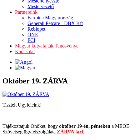
Mestertenyésztő
Mestervezető
Partnereink
Farmina Magyarország
Generali Petcare - DBX Kft
Rebiopet
ONE
FCI
Magyar kutyafajták Tanösvénye
Kapcsolat
Október 19. ZÁRVA
Tisztelt Ügyfeleink!
Tájékoztatjuk Önöket, hogy
október 19-én, pénteken
a MEOE
Szövetség ügyfélszolgálata
ZÁRVA tart
.