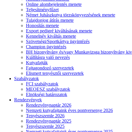
Online alombejelentés menete
Teljesítményfűzet
Német Juhászkutya törzskönyvezésének menete
Tulajdonjog átírás menete
Honosítás menete
Export pedigré kiváltásának menete
Kennelnév kiváltás menete
Szövetségi/Sportkártya ügyintézés
Champion ügyintézés
BH bizonyítvány és/vagy Munkavizsga bizonyítvány kiv
Kiállításra való nevezés
Kutyafajták
Fajtagondozó szervezetek
Elismert tenyésztői szervezetek
Szabályzatok
FCI szabályzatok
MEOESZ szabályzatok
Elnökségi határozatok
Rendezvények
Rendezvénynaptár 2026
Nemzeti kutyafajtaink éves pontversenye 2026
Tenyészszemle 2026
Rendezvénynaptár 2025
Tenyészszemle 2025
Nemzeti kutyafajtaink éves pontversenye 2025