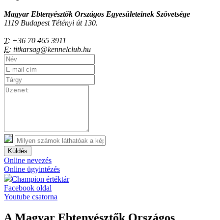
Magyar Ebtenyésztők Országos Egyesületeinek Szövetsége
1119 Budapest Tétényi út 130.
T:
+36 70 465 3911
E:
titkarsag@kennelclub.hu
Küldés
Online nevezés
Online ügyintézés
Champion értéktár
Facebook oldal
Youtube csatorna
A Magyar Ebtenyésztők Országos