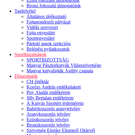
Ezüst fokozatú támogatóink
Bronz fokozatú támogatóink
Tagfelvétel
Általános tájékoztató
Fajtagondozói pályázat
Vidéki szervezet
Fajta egyesület
Sportegyesület
Pártoló tagok szekciója
Belépési nyilatkozatok
Sportbizottságok
SPORTBIZOTTSÁG
Magyar Pásztorkutyák Világszövetsége
Magyar kutyafajták Agility csapata
Díjazottaink
CH értéktár
Korózs András emlékplakett
Puy Aladár emlékérem
Jilly Bertalan emlékérem
A Kutyás Sportért érdemérem
Babérkoszorús aranyjelvény
Aranykoszorús jelvény
Ezüstkoszorús jelvény
Bronzkoszorús jelvény
Szövetség Elnöke Elismerő Oklevél