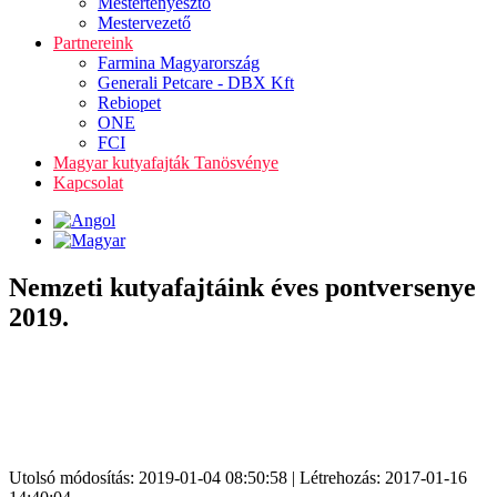
Mestertenyésztő
Mestervezető
Partnereink
Farmina Magyarország
Generali Petcare - DBX Kft
Rebiopet
ONE
FCI
Magyar kutyafajták Tanösvénye
Kapcsolat
Nemzeti kutyafajtáink éves pontversenye
2019.
Utolsó módosítás: 2019-01-04 08:50:58 | Létrehozás: 2017-01-16