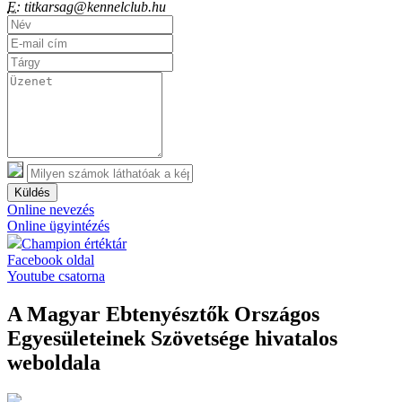
E:
titkarsag@kennelclub.hu
Küldés
Online nevezés
Online ügyintézés
Champion értéktár
Facebook oldal
Youtube csatorna
A Magyar Ebtenyésztők Országos
Egyesületeinek Szövetsége hivatalos
weboldala