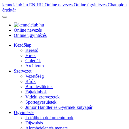
kennelclub.hu
EN
HU
Online nevezés
Online ügyintézés
Champion
értéktár
Online nevezés
Online ügyintézés
Kezdőlap
Kereső
Hírek
Galériák
Archívum
Szervezet
Vezetőség
Bírók
Bírói testületek
Fajtaklubok
Vidéki szervezetek
Sportegyesületek
Junior Handler és Gyermek kutyapár
Ügyintézés
Letölthető dokumentumok
Díjszabás
Alombejelentés menete