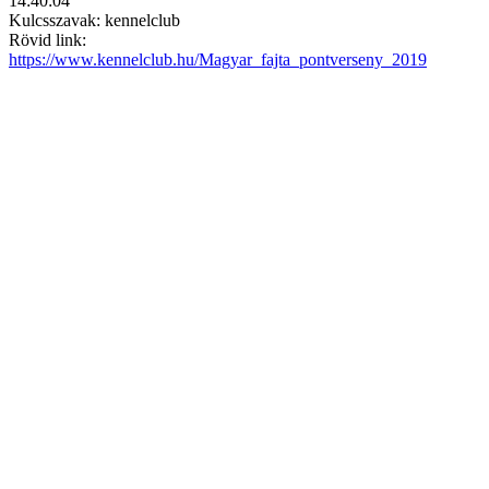
14:40:04
Kulcsszavak: kennelclub
Rövid link:
https://www.kennelclub.hu/Magyar_fajta_pontverseny_2019