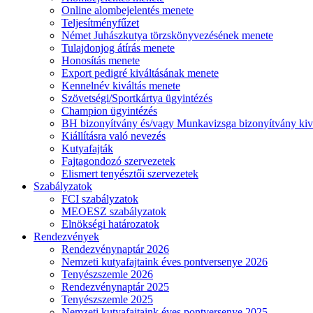
Online alombejelentés menete
Teljesítményfűzet
Német Juhászkutya törzskönyvezésének menete
Tulajdonjog átírás menete
Honosítás menete
Export pedigré kiváltásának menete
Kennelnév kiváltás menete
Szövetségi/Sportkártya ügyintézés
Champion ügyintézés
BH bizonyítvány és/vagy Munkavizsga bizonyítvány kiv
Kiállításra való nevezés
Kutyafajták
Fajtagondozó szervezetek
Elismert tenyésztői szervezetek
Szabályzatok
FCI szabályzatok
MEOESZ szabályzatok
Elnökségi határozatok
Rendezvények
Rendezvénynaptár 2026
Nemzeti kutyafajtaink éves pontversenye 2026
Tenyészszemle 2026
Rendezvénynaptár 2025
Tenyészszemle 2025
Nemzeti kutyafajtaink éves pontversenye 2025