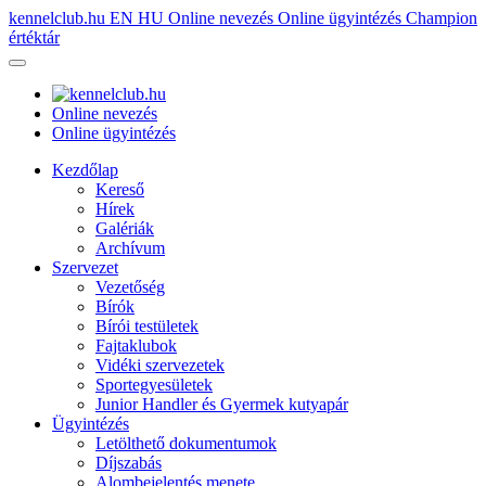
kennelclub.hu
EN
HU
Online nevezés
Online ügyintézés
Champion
értéktár
Online nevezés
Online ügyintézés
Kezdőlap
Kereső
Hírek
Galériák
Archívum
Szervezet
Vezetőség
Bírók
Bírói testületek
Fajtaklubok
Vidéki szervezetek
Sportegyesületek
Junior Handler és Gyermek kutyapár
Ügyintézés
Letölthető dokumentumok
Díjszabás
Alombejelentés menete