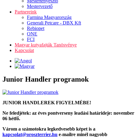
Mestertenyésztő
Mestervezető
Partnereink
Farmina Magyarország
Generali Petcare - DBX Kft
Rebiopet
ONE
FCI
Magyar kutyafajták Tanösvénye
Kapcsolat
Junior Handler programok
JUNIOR HANDLEREK FIGYELMÉBE!
Ne feledjétek: az éves pontverseny leadási határideje: november
06 hétfő.
Várom a számotokra legkedvesebb képet is a
kapcsolat@oroszterrier.hu
e-mailre minél nagyobb