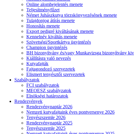
Online alombejelentés menete
Teljesítményfűzet
Német Juhászkutya törzskönyvezésének menete
Tulajdonjog átírás menete
Honosítás menete
Export pedigré kiváltásának menete
Kennelnév kiváltás menete
Szövetségi/Sportkártya ügyintézés
Champion ügyintézés
BH bizonyítvány és/vagy Munkavizsga bizonyítvány kiv
Kiállításra való nevezés
Kutyafajták
Fajtagondozó szervezetek
Elismert tenyésztői szervezetek
Szabályzatok
FCI szabályzatok
MEOESZ szabályzatok
Elnökségi határozatok
Rendezvények
Rendezvénynaptár 2026
Nemzeti kutyafajtaink éves pontversenye 2026
Tenyészszemle 2026
Rendezvénynaptár 2025
Tenyészszemle 2025
Nemzeti kutyafajtaink éves pontversenye 2025