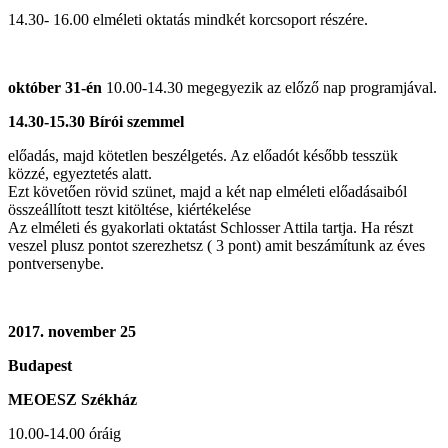
14.30- 16.00 elméleti oktatás mindkét korcsoport részére.
október 31-én
10.00-14.30 megegyezik az előző nap programjával.
14.30-15.30 Bírói szemmel
előadás, majd kötetlen beszélgetés. Az előadót később tesszük
közzé, egyeztetés alatt.
Ezt követően rövid szünet, majd a két nap elméleti előadásaiból
összeállított teszt kitöltése, kiértékelése
Az elméleti és gyakorlati oktatást Schlosser Attila tartja. Ha részt
veszel plusz pontot szerezhetsz ( 3 pont) amit beszámítunk az éves
pontversenybe.
2017. november 25
Budapest
MEOESZ Székház
10.00-14.00 óráig