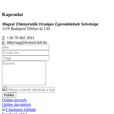
Kapcsolat
Magyar Ebtenyésztők Országos Egyesületeinek Szövetsége
1119 Budapest Tétényi út 130.
T:
+36 70 465 3911
E:
titkarsag@kennelclub.hu
Küldés
Online nevezés
Online ügyintézés
Champion értéktár