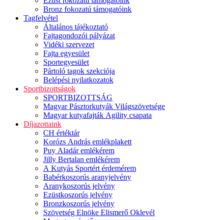
Ezüst fokozatú támogatóink
Bronz fokozatú támogatóink
Tagfelvétel
Általános tájékoztató
Fajtagondozói pályázat
Vidéki szervezet
Fajta egyesület
Sportegyesület
Pártoló tagok szekciója
Belépési nyilatkozatok
Sportbizottságok
SPORTBIZOTTSÁG
Magyar Pásztorkutyák Világszövetsége
Magyar kutyafajták Agility csapata
Díjazottaink
CH értéktár
Korózs András emlékplakett
Puy Aladár emlékérem
Jilly Bertalan emlékérem
A Kutyás Sportért érdemérem
Babérkoszorús aranyjelvény
Aranykoszorús jelvény
Ezüstkoszorús jelvény
Bronzkoszorús jelvény
Szövetség Elnöke Elismerő Oklevél