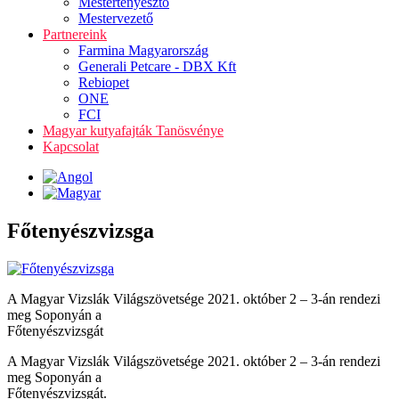
Mestertenyésztő
Mestervezető
Partnereink
Farmina Magyarország
Generali Petcare - DBX Kft
Rebiopet
ONE
FCI
Magyar kutyafajták Tanösvénye
Kapcsolat
Főtenyészvizsga
A Magyar Vizslák Világszövetsége 2021. október 2 – 3-án rendezi
meg Soponyán a
Főtenyészvizsgát
A Magyar Vizslák Világszövetsége 2021. október 2 – 3-án rendezi
meg Soponyán a
Főtenyészvizsgát.