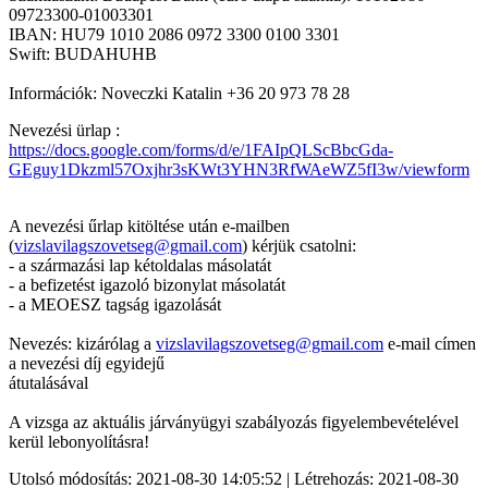
09723300-01003301
IBAN: HU79 1010 2086 0972 3300 0100 3301
Swift: BUDAHUHB
Információk: Noveczki Katalin +36 20 973 78 28
Nevezési ürlap :
https://docs.google.com/forms/d/e/1FAIpQLScBbcGda-
GEguy1Dkzml57Oxjhr3sKWt3YHN3RfWAeWZ5fI3w/viewform
A nevezési űrlap kitöltése után e-mailben
(
vizslavilagszovetseg@gmail.com
) kérjük csatolni:
- a származási lap kétoldalas másolatát
- a befizetést igazoló bizonylat másolatát
- a MEOESZ tagság igazolását
Nevezés: kizárólag a
vizslavilagszovetseg@gmail.com
e-mail címen
a nevezési díj egyidejű
átutalásával
A vizsga az aktuális járványügyi szabályozás figyelembevételével
kerül lebonyolításra!
Utolsó módosítás: 2021-08-30 14:05:52 | Létrehozás: 2021-08-30