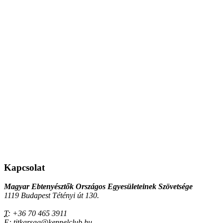
Kapcsolat
Magyar Ebtenyésztők Országos Egyesületeinek Szövetsége
1119 Budapest Tétényi út 130.
T:
+36 70 465 3911
E:
titkarsag@kennelclub.hu