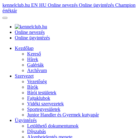
kennelclub.hu
EN
HU
Online nevezés
Online ügyintézés
Champion
értéktár
Online nevezés
Online ügyintézés
Kezdőlap
Kereső
Hírek
Galériák
Archívum
Szervezet
Vezetőség
Bírók
Bírói testületek
Fajtaklubok
Vidéki szervezetek
Sportegyesületek
Junior Handler és Gyermek kutyapár
Ügyintézés
Letölthető dokumentumok
Díjszabás
Alombejelentés menete