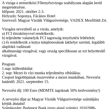
A vizsga a nemzetközi Főtenyészvizsga szabályzata alapján kerül
megrendezésre.
Időpont: 2021. október 2-3.
Helyszín: Soponya, Fácános Hotel
Szervező: Magyar Vizslák Világszövetsége, VADEX Mezőföldi Zrt.
Vizsgára nevezhető az a vizsla, amelyik:
a) FCI törzskönyvvel rendelkezik;
b) teljesítette valamelyik FCI tagország tenyésztési feltételeit;
c) és rendelkezik a kutya tulajdonosának lakhelye szerinti, legalább
alapfokú vadászati
alkalmassági vizsgával, vagy ország specifikusan az ezt helyettesítő
vizsgával.
Program
1.nap: küllembírálat
2. nap: Mezei és vízi munka teljesítmény elbírálása;
Csoport legjobbjainak összevetése a mezei munkában. Nevezési
határidő: 2021. szeptember 15.
Nevezési díj: 100 Euro (MDMTE tagoknak 50% kedvezmény!)
A nevezési díjat az Magyar Vizslák Világszövetsége számlájára
kérjük átutalni!
Számlaszám: Budapest Bank (euro alapú számla): 10102086-