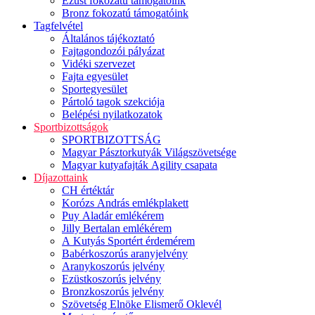
Ezüst fokozatú támogatóink
Bronz fokozatú támogatóink
Tagfelvétel
Általános tájékoztató
Fajtagondozói pályázat
Vidéki szervezet
Fajta egyesület
Sportegyesület
Pártoló tagok szekciója
Belépési nyilatkozatok
Sportbizottságok
SPORTBIZOTTSÁG
Magyar Pásztorkutyák Világszövetsége
Magyar kutyafajták Agility csapata
Díjazottaink
CH értéktár
Korózs András emlékplakett
Puy Aladár emlékérem
Jilly Bertalan emlékérem
A Kutyás Sportért érdemérem
Babérkoszorús aranyjelvény
Aranykoszorús jelvény
Ezüstkoszorús jelvény
Bronzkoszorús jelvény
Szövetség Elnöke Elismerő Oklevél