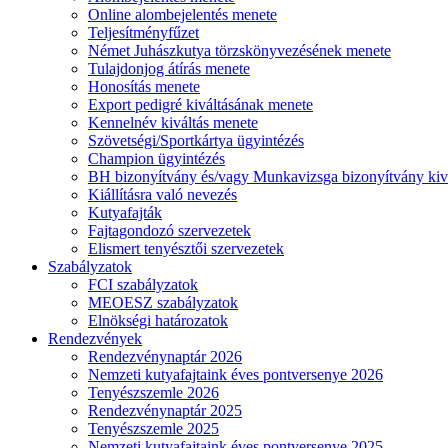
Online alombejelentés menete
Teljesítményfűzet
Német Juhászkutya törzskönyvezésének menete
Tulajdonjog átírás menete
Honosítás menete
Export pedigré kiváltásának menete
Kennelnév kiváltás menete
Szövetségi/Sportkártya ügyintézés
Champion ügyintézés
BH bizonyítvány és/vagy Munkavizsga bizonyítvány kiv
Kiállításra való nevezés
Kutyafajták
Fajtagondozó szervezetek
Elismert tenyésztői szervezetek
Szabályzatok
FCI szabályzatok
MEOESZ szabályzatok
Elnökségi határozatok
Rendezvények
Rendezvénynaptár 2026
Nemzeti kutyafajtaink éves pontversenye 2026
Tenyészszemle 2026
Rendezvénynaptár 2025
Tenyészszemle 2025
Nemzeti kutyafajtaink éves pontversenye 2025