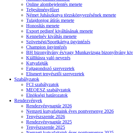
Online alombejelentés menete
Teljesítményfűzet
Német Juhászkutya törzskönyvezésének menete
Tulajdonjog átírás menete
Honosítás menete
Export pedigré kiváltásának menete
Kennelnév kiváltás menete
Szövetségi/Sportkártya ügyintézés
Champion ügyintézés
BH bizonyítvány és/vagy Munkavizsga bizonyítvány kiv
Kiállításra való nevezés
Kutyafajták
Fajtagondozó szervezetek
Elismert tenyésztői szervezetek
Szabályzatok
FCI szabályzatok
MEOESZ szabályzatok
Elnökségi határozatok
Rendezvények
Rendezvénynaptár 2026
Nemzeti kutyafajtaink éves pontversenye 2026
Tenyészszemle 2026
Rendezvénynaptár 2025
Tenyészszemle 2025
Nemzeti kutyafajtaink éves pontversenye 2025