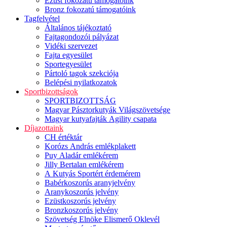
Ezüst fokozatú támogatóink
Bronz fokozatú támogatóink
Tagfelvétel
Általános tájékoztató
Fajtagondozói pályázat
Vidéki szervezet
Fajta egyesület
Sportegyesület
Pártoló tagok szekciója
Belépési nyilatkozatok
Sportbizottságok
SPORTBIZOTTSÁG
Magyar Pásztorkutyák Világszövetsége
Magyar kutyafajták Agility csapata
Díjazottaink
CH értéktár
Korózs András emlékplakett
Puy Aladár emlékérem
Jilly Bertalan emlékérem
A Kutyás Sportért érdemérem
Babérkoszorús aranyjelvény
Aranykoszorús jelvény
Ezüstkoszorús jelvény
Bronzkoszorús jelvény
Szövetség Elnöke Elismerő Oklevél