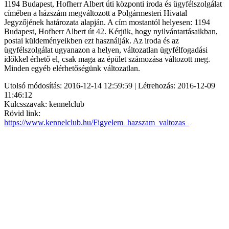
1194 Budapest, Hofherr Albert úti központi iroda és ügyfélszolgálat
címében a házszám megváltozott a Polgármesteri Hivatal
Jegyzőjének határozata alapján. A cím mostantól helyesen: 1194
Budapest, Hofherr Albert út 42. Kérjük, hogy nyilvántartásaikban,
postai küldeményeikben ezt használják. Az iroda és az
ügyfélszolgálat ugyanazon a helyen, változatlan ügyfélfogadási
időkkel érhető el, csak maga az épület számozása változott meg.
Minden egyéb elérhetőségünk változatlan.
Utolsó módosítás: 2016-12-14 12:59:59 | Létrehozás: 2016-12-09
11:46:12
Kulcsszavak: kennelclub
Rövid link:
https://www.kennelclub.hu/Figyelem_hazszam_valtozas_