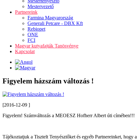
Mestertenyésztő
Mestervezető
Partnereink
Farmina Magyarország
Generali Petcare - DBX Kft
Rebiopet
ONE
FCI
Magyar kutyafajták Tanösvénye
Kapcsolat
Figyelem házszám változás !
[2016-12-09 ]
Figyelem! Számváltozás a MEOESZ Hofherr Albert úti címében!!!
Tájékoztatjuk a Tisztelt Tenyésztőket és egyéb Partnereinket, hogy a