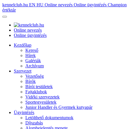
kennelclub.hu
EN
HU
Online nevezés
Online ügyintézés
Champion
értéktár
Online nevezés
Online ügyintézés
Kezdőlap
Kereső
Hírek
Galériák
Archívum
Szervezet
Vezetőség
Bírók
Bírói testületek
Fajtaklubok
Vidéki szervezetek
Sportegyesületek
Junior Handler és Gyermek kutyapár
Ügyintézés
Letölthető dokumentumok
Díjszabás
Alombejelentés menete