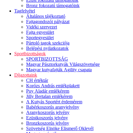
Ezüst fokozatú támogatóink
Bronz fokozatú támogatóink
Tagfelvétel
Általános tájékoztató
Fajtagondozói pályázat
Vidéki szervezet
Fajta egyesület
Sportegyesület
Pártoló tagok szekciója
Belépési nyilatkozatok
Sportbizottságok
SPORTBIZOTTSÁG
Magyar Pásztorkutyák Világszövetsége
Magyar kutyafajták Agility csapata
Díjazottaink
CH értéktár
Korózs András emlékplakett
Puy Aladár emlékérem
Jilly Bertalan emlékérem
A Kutyás Sportért érdemérem
Babérkoszorús aranyjelvény
Aranykoszorús jelvény
Ezüstkoszorús jelvény
Bronzkoszorús jelvény
Szövetség Elnöke Elismerő Oklevél