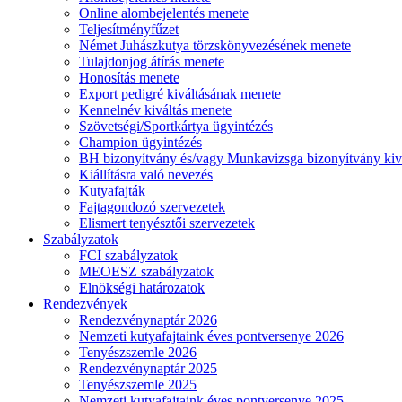
Online alombejelentés menete
Teljesítményfűzet
Német Juhászkutya törzskönyvezésének menete
Tulajdonjog átírás menete
Honosítás menete
Export pedigré kiváltásának menete
Kennelnév kiváltás menete
Szövetségi/Sportkártya ügyintézés
Champion ügyintézés
BH bizonyítvány és/vagy Munkavizsga bizonyítvány kiv
Kiállításra való nevezés
Kutyafajták
Fajtagondozó szervezetek
Elismert tenyésztői szervezetek
Szabályzatok
FCI szabályzatok
MEOESZ szabályzatok
Elnökségi határozatok
Rendezvények
Rendezvénynaptár 2026
Nemzeti kutyafajtaink éves pontversenye 2026
Tenyészszemle 2026
Rendezvénynaptár 2025
Tenyészszemle 2025
Nemzeti kutyafajtaink éves pontversenye 2025