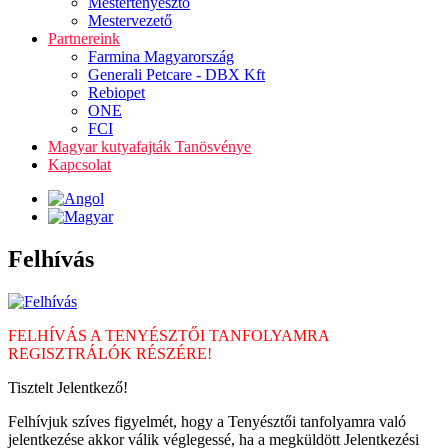
Mestertenyésztő
Mestervezető
Partnereink
Farmina Magyarország
Generali Petcare - DBX Kft
Rebiopet
ONE
FCI
Magyar kutyafajták Tanösvénye
Kapcsolat
Felhívás
FELHÍVÁS A TENYÉSZTŐI TANFOLYAMRA
REGISZTRÁLÓK RÉSZÉRE!
Tisztelt Jelentkező!
Felhívjuk szíves figyelmét, hogy a Tenyésztői tanfolyamra való
jelentkezése akkor válik véglegessé, ha a megküldött Jelentkezési