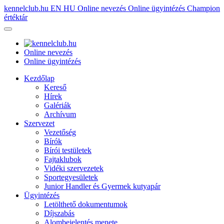
kennelclub.hu
EN
HU
Online nevezés
Online ügyintézés
Champion
értéktár
Online nevezés
Online ügyintézés
Kezdőlap
Kereső
Hírek
Galériák
Archívum
Szervezet
Vezetőség
Bírók
Bírói testületek
Fajtaklubok
Vidéki szervezetek
Sportegyesületek
Junior Handler és Gyermek kutyapár
Ügyintézés
Letölthető dokumentumok
Díjszabás
Alombejelentés menete