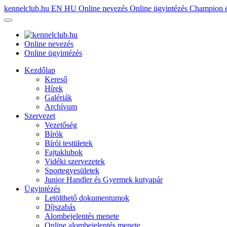
kennelclub.hu
EN
HU
Online nevezés
Online ügyintézés
Champion é
Online nevezés
Online ügyintézés
Kezdőlap
Kereső
Hírek
Galériák
Archívum
Szervezet
Vezetőség
Bírók
Bírói testületek
Fajtaklubok
Vidéki szervezetek
Sportegyesületek
Junior Handler és Gyermek kutyapár
Ügyintézés
Letölthető dokumentumok
Díjszabás
Alombejelentés menete
Online alombejelentés menete