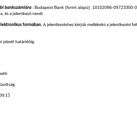
Budapest Bank (forint alapú): 10102086-09723300
bbi bankszámlára
:
ja, és a jelentkező nevét
elektronikus formában
. A jelentkezéshez kérjük mellékelni a jelentkezési f
 jelzett határidőig.
abeth
ottság
09:15