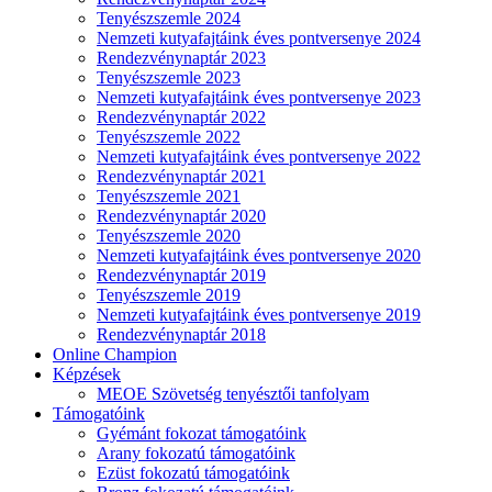
Tenyészszemle 2024
Nemzeti kutyafajtáink éves pontversenye 2024
Rendezvénynaptár 2023
Tenyészszemle 2023
Nemzeti kutyafajtáink éves pontversenye 2023
Rendezvénynaptár 2022
Tenyészszemle 2022
Nemzeti kutyafajtáink éves pontversenye 2022
Rendezvénynaptár 2021
Tenyészszemle 2021
Rendezvénynaptár 2020
Tenyészszemle 2020
Nemzeti kutyafajtáink éves pontversenye 2020
Rendezvénynaptár 2019
Tenyészszemle 2019
Nemzeti kutyafajtáink éves pontversenye 2019
Rendezvénynaptár 2018
Online Champion
Képzések
MEOE Szövetség tenyésztői tanfolyam
Támogatóink
Gyémánt fokozat támogatóink
Arany fokozatú támogatóink
Ezüst fokozatú támogatóink