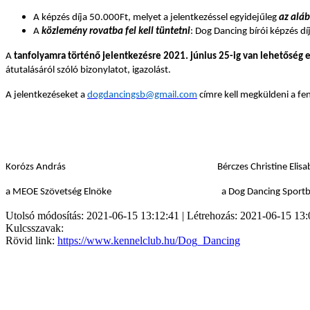
A képzés díja 50.000Ft, melyet a jelentkezéssel egyidejűleg
az alá
A
közlemény rovatba fel kell tüntetni
: Dog Dancing bírói képzés dí
A
tanfolyamra történő jelentkezésre 2021. június 25-ig van lehetőség 
átutalásáról szóló bizonylatot, igazolást.
A jelentkezéseket a
dogdancingsb@gmail.com
címre kell megküldeni a fent
Korózs András
Bérczes Christine Elis
a MEOE Szövetség Elnöke a Dog Dancing Sportbiz
Utolsó módosítás: 2021-06-15 13:12:41 | Létrehozás: 2021-06-15 13:
Kulcsszavak:
Rövid link:
https://www.kennelclub.hu/Dog_Dancing