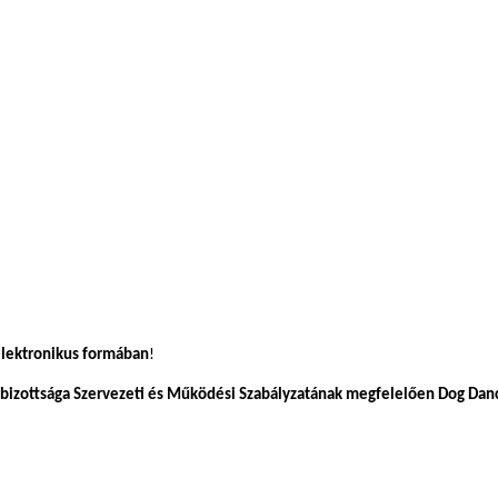
elektronikus formában
!
izottsága Szervezeti és Működési Szabályzatának megfelelően Dog Danci