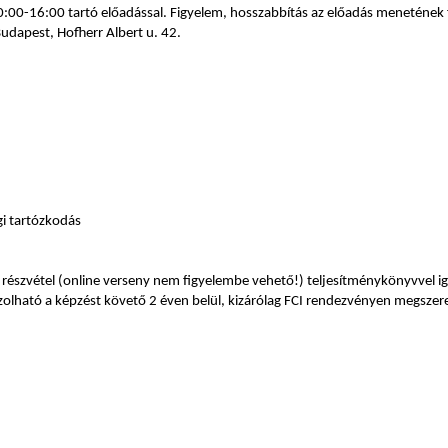
10:00-16:00 tartó előadással. Figyelem, hosszabbítás az előadás meneténe
dapest, Hofherr Albert u. 42.
gi tartózkodás
 részvétel (online verseny nem figyelembe vehető!) teljesítménykönyvvel i
zolható a képzést követő 2 éven belül, kizárólag FCI rendezvényen megszerezv