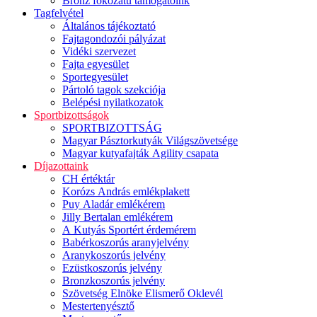
Bronz fokozatú támogatóink
Tagfelvétel
Általános tájékoztató
Fajtagondozói pályázat
Vidéki szervezet
Fajta egyesület
Sportegyesület
Pártoló tagok szekciója
Belépési nyilatkozatok
Sportbizottságok
SPORTBIZOTTSÁG
Magyar Pásztorkutyák Világszövetsége
Magyar kutyafajták Agility csapata
Díjazottaink
CH értéktár
Korózs András emlékplakett
Puy Aladár emlékérem
Jilly Bertalan emlékérem
A Kutyás Sportért érdemérem
Babérkoszorús aranyjelvény
Aranykoszorús jelvény
Ezüstkoszorús jelvény
Bronzkoszorús jelvény
Szövetség Elnöke Elismerő Oklevél
Mestertenyésztő