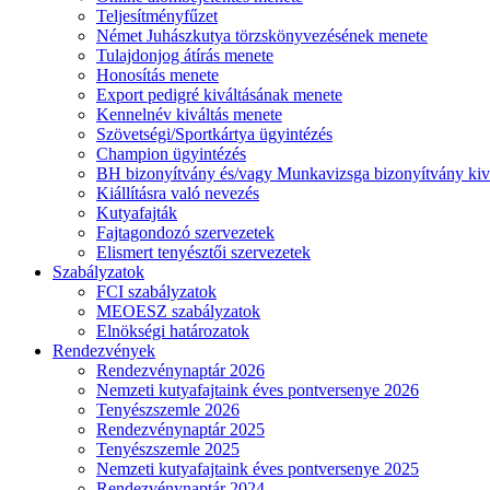
Teljesítményfűzet
Német Juhászkutya törzskönyvezésének menete
Tulajdonjog átírás menete
Honosítás menete
Export pedigré kiváltásának menete
Kennelnév kiváltás menete
Szövetségi/Sportkártya ügyintézés
Champion ügyintézés
BH bizonyítvány és/vagy Munkavizsga bizonyítvány kiv
Kiállításra való nevezés
Kutyafajták
Fajtagondozó szervezetek
Elismert tenyésztői szervezetek
Szabályzatok
FCI szabályzatok
MEOESZ szabályzatok
Elnökségi határozatok
Rendezvények
Rendezvénynaptár 2026
Nemzeti kutyafajtaink éves pontversenye 2026
Tenyészszemle 2026
Rendezvénynaptár 2025
Tenyészszemle 2025
Nemzeti kutyafajtaink éves pontversenye 2025
Rendezvénynaptár 2024