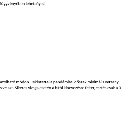
k függvényében lehetséges!
gazolható módon. Tekintettel a pandémiás időszak minimális verseny
e azt. Sikeres vizsga esetén a bírói kinevezésre felterjesztés csak a 3