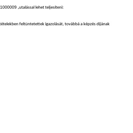
,
-01000009
utalással lehet teljesíteni:
eltételekben feltüntetettek igazolását, továbbá a képzés díjának