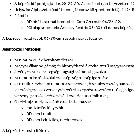
A képzés időpontja június 28-29-30. Az első két nap tervezetten 
Helyszín: AlphaVet előadóterem ( Meoesz központ mellett) 1194 Bu
Előadó:
DD bírói szakmai ismeretek: Cora Czermák 06/28-29.
FCI alapismeretek: Árkossy Beatrix 06/30 (fél napos képzés)
A képzésen résztvevők 06/30-án írásbeli vizsgát tesznek.
Jelentkezési feltételek:
Minimum 20 év betöltött életkor
Magyar állampolgárság és bizonyítható életvitelszerű magyarorszá
érvényes MEOESZ tagság, tagsági számmal igazolva
Minimum középiskolai érettségi végzettség igazolása
az elmúlt 5 évben minimum 3 versenyen, hivatalos osztályban való
lehetőségére, a 3 versenyrészvétel a képzést követően utólag is iga
verseny igazolás beérkezését követően történik meg.
Önéletrajz, mely az alábbiakat tartalmazza:
motivációs tényezők
DD sport múlt
DD sport aktivitás, eredmények
A képzés fizetési feltételei: