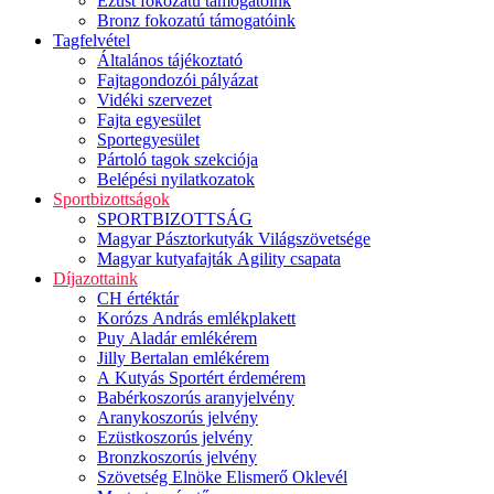
Ezüst fokozatú támogatóink
Bronz fokozatú támogatóink
Tagfelvétel
Általános tájékoztató
Fajtagondozói pályázat
Vidéki szervezet
Fajta egyesület
Sportegyesület
Pártoló tagok szekciója
Belépési nyilatkozatok
Sportbizottságok
SPORTBIZOTTSÁG
Magyar Pásztorkutyák Világszövetsége
Magyar kutyafajták Agility csapata
Díjazottaink
CH értéktár
Korózs András emlékplakett
Puy Aladár emlékérem
Jilly Bertalan emlékérem
A Kutyás Sportért érdemérem
Babérkoszorús aranyjelvény
Aranykoszorús jelvény
Ezüstkoszorús jelvény
Bronzkoszorús jelvény
Szövetség Elnöke Elismerő Oklevél