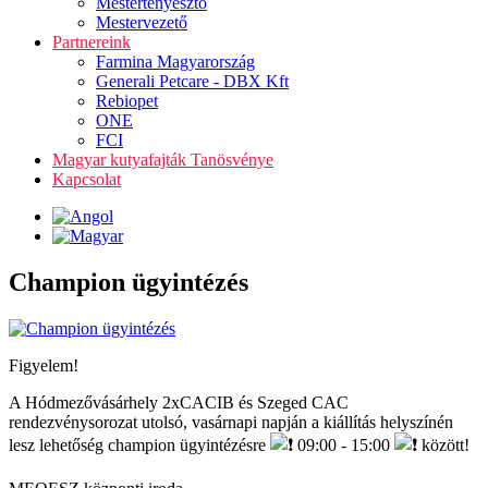
Mestertenyésztő
Mestervezető
Partnereink
Farmina Magyarország
Generali Petcare - DBX Kft
Rebiopet
ONE
FCI
Magyar kutyafajták Tanösvénye
Kapcsolat
Champion ügyintézés
Figyelem!
A Hódmezővásárhely 2xCACIB és Szeged CAC
rendezvénysorozat utolsó, vasárnapi napján a kiállítás helyszínén
lesz lehetőség champion ügyintézésre
09:00 - 15:00
között!