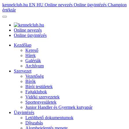
kennelclub.hu
EN
HU
Online nevezés
Online ügyintézés
Champion
értéktár
Online nevezés
Online ügyintézés
Kezdőlap
Kereső
Hírek
Galériák
Archívum
Szervezet
Vezetőség
Bírók
Bírói testületek
Fajtaklubok
Vidéki szervezetek
Sportegyesületek
Junior Handler és Gyermek kutyapár
Ügyintézés
Letölthető dokumentumok
Díjszabás
Alombejelentés menete