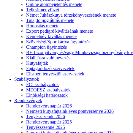
Online alombejelentés menete
Teljesítményfűzet
Német Juhászkutya törzskönyvezésének menete
Tulajdonjog átírás menete
Honosítás menete
Export pedigré kiváltásának menete
Kennelnév kiváltás menete
Szövetségi/Sportkártya ügyintézés
Champion ügyintézés
BH bizonyítvány és/vagy Munkavizsga bizonyítvány kiv
Kiállításra való nevezés
Kutyafajták
Fajtagondozó szervezetek
Elismert tenyésztői szervezetek
Szabályzatok
FCI szabályzatok
MEOESZ szabályzatok
Elnökségi határozatok
Rendezvények
Rendezvénynaptár 2026
Nemzeti kutyafajtaink éves pontversenye 2026
Tenyészszemle 2026
Rendezvénynaptár 2025
Tenyészszemle 2025
Nemzeti kutyafajtaink éves pontversenye 2025