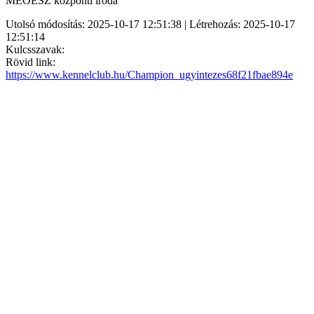
MEOESZ központi iroda
Utolsó módosítás: 2025-10-17 12:51:38 | Létrehozás: 2025-10-17
12:51:14
Kulcsszavak:
Rövid link:
https://www.kennelclub.hu/Champion_ugyintezes68f21fbae894e