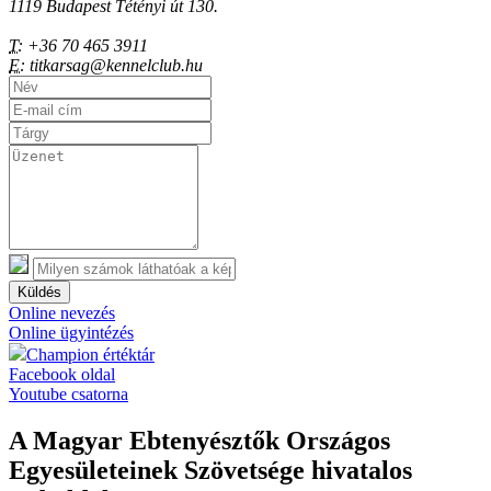
1119 Budapest Tétényi út 130.
T:
+36 70 465 3911
E:
titkarsag@kennelclub.hu
Küldés
Online nevezés
Online ügyintézés
Champion értéktár
Facebook oldal
Youtube csatorna
A Magyar Ebtenyésztők Országos
Egyesületeinek Szövetsége hivatalos