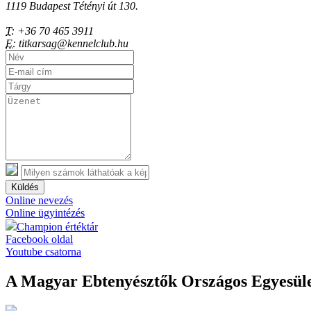
1119 Budapest Tétényi út 130.
T:
+36 70 465 3911
E:
titkarsag@kennelclub.hu
Küldés
Online nevezés
Online ügyintézés
Champion értéktár
Facebook oldal
Youtube csatorna
A Magyar Ebtenyésztők Országos Egyesület