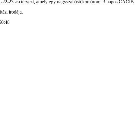
2-23 -ra tervezi, amely egy nagyszabású komáromi 3 napos CACIB kiál
ási irodája.
50:48