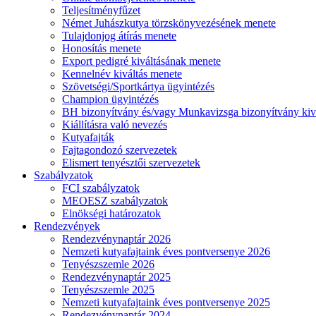
Teljesítményfűzet
Német Juhászkutya törzskönyvezésének menete
Tulajdonjog átírás menete
Honosítás menete
Export pedigré kiváltásának menete
Kennelnév kiváltás menete
Szövetségi/Sportkártya ügyintézés
Champion ügyintézés
BH bizonyítvány és/vagy Munkavizsga bizonyítvány kiv
Kiállításra való nevezés
Kutyafajták
Fajtagondozó szervezetek
Elismert tenyésztői szervezetek
Szabályzatok
FCI szabályzatok
MEOESZ szabályzatok
Elnökségi határozatok
Rendezvények
Rendezvénynaptár 2026
Nemzeti kutyafajtaink éves pontversenye 2026
Tenyészszemle 2026
Rendezvénynaptár 2025
Tenyészszemle 2025
Nemzeti kutyafajtaink éves pontversenye 2025
Rendezvénynaptár 2024