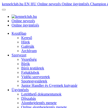
kennelclub.hu
EN
HU
Online nevezés
Online ügyintézés
Champion é
Online nevezés
Online ügyintézés
Kezdőlap
Kereső
Hírek
Galériák
Archívum
Szervezet
Vezetőség
Bírók
Bírói testületek
Fajtaklubok
Vidéki szervezetek
Sportegyesületek
Junior Handler és Gyermek kutyapár
Ügyintézés
Letölthető dokumentumok
Díjszabás
Alombejelentés menete
Online alombejelentés menete