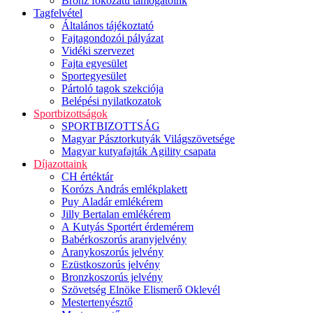
Bronz fokozatú támogatóink
Tagfelvétel
Általános tájékoztató
Fajtagondozói pályázat
Vidéki szervezet
Fajta egyesület
Sportegyesület
Pártoló tagok szekciója
Belépési nyilatkozatok
Sportbizottságok
SPORTBIZOTTSÁG
Magyar Pásztorkutyák Világszövetsége
Magyar kutyafajták Agility csapata
Díjazottaink
CH értéktár
Korózs András emlékplakett
Puy Aladár emlékérem
Jilly Bertalan emlékérem
A Kutyás Sportért érdemérem
Babérkoszorús aranyjelvény
Aranykoszorús jelvény
Ezüstkoszorús jelvény
Bronzkoszorús jelvény
Szövetség Elnöke Elismerő Oklevél
Mestertenyésztő