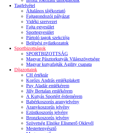
Bronz fokozatú támogatóink
Tagfelvétel
Általános tájékoztató
Fajtagondozói pályázat
Vidéki szervezet
Fajta egyesület
Sportegyesület
Pártoló tagok szekciója
Belépési nyilatkozatok
Sportbizottságok
SPORTBIZOTTSÁG
Magyar Pásztorkutyák Világszövetsége
Magyar kutyafajták Agility csapata
Díjazottaink
CH értéktár
Korózs András emlékplakett
Puy Aladár emlékérem
Jilly Bertalan emlékérem
A Kutyás Sportért érdemérem
Babérkoszorús aranyjelvény
Aranykoszorús jelvény
Ezüstkoszorús jelvény
Bronzkoszorús jelvény
Szövetség Elnöke Elismerő Oklevél
Mestertenyésztő