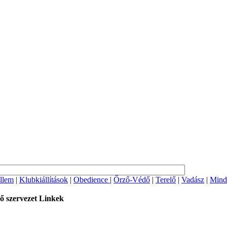
llem
|
Klubkiállítások
|
Obedience
|
Őrző-Védő
|
Terelő
|
Vadász
|
Mind
ő szervezet
Linkek