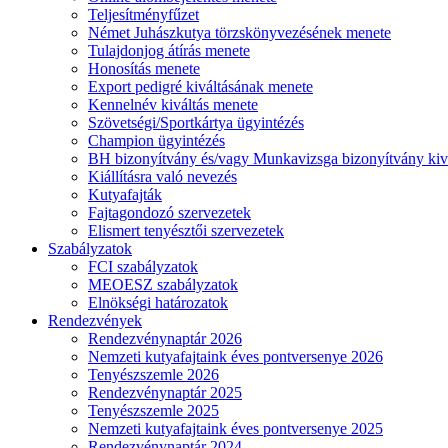
Teljesítményfűzet
Német Juhászkutya törzskönyvezésének menete
Tulajdonjog átírás menete
Honosítás menete
Export pedigré kiváltásának menete
Kennelnév kiváltás menete
Szövetségi/Sportkártya ügyintézés
Champion ügyintézés
BH bizonyítvány és/vagy Munkavizsga bizonyítvány kiv
Kiállításra való nevezés
Kutyafajták
Fajtagondozó szervezetek
Elismert tenyésztői szervezetek
Szabályzatok
FCI szabályzatok
MEOESZ szabályzatok
Elnökségi határozatok
Rendezvények
Rendezvénynaptár 2026
Nemzeti kutyafajtaink éves pontversenye 2026
Tenyészszemle 2026
Rendezvénynaptár 2025
Tenyészszemle 2025
Nemzeti kutyafajtaink éves pontversenye 2025
Rendezvénynaptár 2024