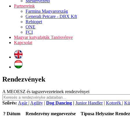
Mestervezető
Partnereink
Farmina Magyarország
Generali Petcare - DBX Kft
Rebiopet
ONE
FCI
Magyar kutyafajták Tanösvénye
Kapcsolat
Rendezvények
A MEOESZ és tagszervezeteinek rendezvényei
Szűrés:
Agár
|
Agility
|
Dog Dancing
|
Junior Handler
|
Kotorék
|
Kü
?
Dátum
Rendezvény megnevezése
Típusa
Helyszíne
Rendez