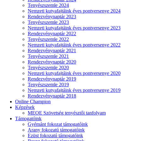
Tenyészszemle 2024
Nemzeti kutyafajtáink éves pontversenye 2024
Rendezvénynaptár 2023
Tenyészszemle 2023
Nemzeti kutyafajtáink éves pontversenye 2023
Rendezvénynaptár 2022
Tenyészszemle 2022
Nemzeti kutyafajtáink éves pontversenye 2022
Rendezvénynaptár 2021
Tenyészszemle 2021
Rendezvénynaptár 2020
Tenyészszemle 2020
Nemzeti kutyafajtáink éves pontversenye 2020
Rendezvénynaptár 2019
Tenyészszemle 2019
Nemzeti kutyafajtáink éves pontversenye 2019
Rendezvénynaptár 2018
Online Champion
Képzések
MEOE Szövetség tenyésztői tanfolyam
Támogatóink
Gyémánt fokozat támogatóink
Arany fokozatú támogatóink
Ezüst fokozatú támogatóink