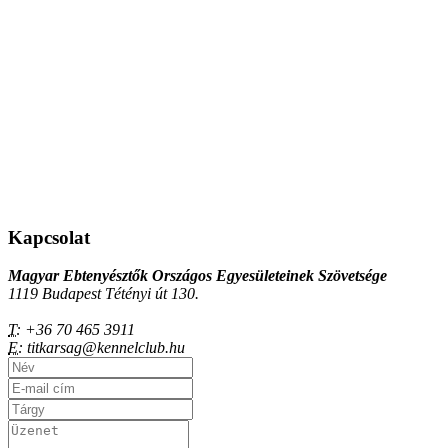
Kapcsolat
Magyar Ebtenyésztők Országos Egyesületeinek Szövetsége
1119 Budapest Tétényi út 130.
T:
+36 70 465 3911
E:
titkarsag@kennelclub.hu