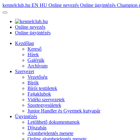
kennelclub.hu
EN
HU
Online nevezés
Online ügyintézés
Champion é
Online nevezés
Online ügyintézés
Kezdőlap
Kereső
Hírek
Galériák
Archívum
Szervezet
Vezetőség
Bírók
Bírói testületek
Fajtaklubok
Vidéki szervezetek
Sportegyesületek
Junior Handler és Gyermek kutyapár
Ügyintézés
Letölthető dokumentumok
Díjszabás
Alombejelentés menete
Online alombejelentés menete