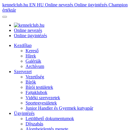
kennelclub.hu
EN
HU
Online nevezés
Online ügyintézés
Champion
értéktár
Online nevezés
Online ügyintézés
Kezdőlap
Kereső
Hírek
Galériák
Archívum
Szervezet
Vezetőség
Bírók
Bírói testületek
Fajtaklubok
Vidéki szervezetek
Sportegyesületek
Junior Handler és Gyermek kutyapár
Ügyintézés
Letölthető dokumentumok
Díjszabás
Alombejelentés menete