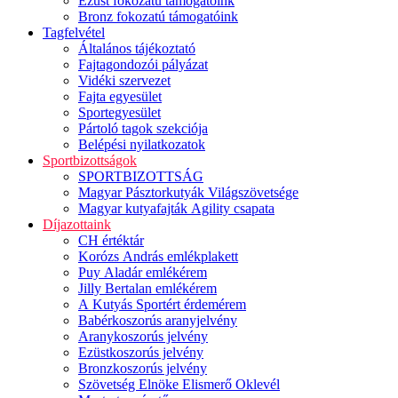
Ezüst fokozatú támogatóink
Bronz fokozatú támogatóink
Tagfelvétel
Általános tájékoztató
Fajtagondozói pályázat
Vidéki szervezet
Fajta egyesület
Sportegyesület
Pártoló tagok szekciója
Belépési nyilatkozatok
Sportbizottságok
SPORTBIZOTTSÁG
Magyar Pásztorkutyák Világszövetsége
Magyar kutyafajták Agility csapata
Díjazottaink
CH értéktár
Korózs András emlékplakett
Puy Aladár emlékérem
Jilly Bertalan emlékérem
A Kutyás Sportért érdemérem
Babérkoszorús aranyjelvény
Aranykoszorús jelvény
Ezüstkoszorús jelvény
Bronzkoszorús jelvény
Szövetség Elnöke Elismerő Oklevél