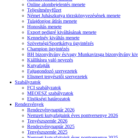
Online alombejelentés menete
Teljesítményfűzet
Német Juhászkutya törzskönyvezésének menete
Tulajdonjog átírás menete
Honosítás menete
Export pedigré kiváltásának menete
Kennelnév kiváltás menete
Szövetségi/Sportkártya ügyintézés
Champion ügyintézés
BH bizonyítvány és/vagy Munkavizsga bizonyítvány kiv
Kiállításra való nevezés
Kutyafajták
Fajtagondozó szervezetek
Elismert tenyésztői szervezetek
Szabályzatok
FCI szabályzatok
MEOESZ szabályzatok
Elnökségi határozatok
Rendezvények
Rendezvénynaptár 2026
Nemzeti kutyafajtaink éves pontversenye 2026
Tenyészszemle 2026
Rendezvénynaptár 2025
Tenyészszemle 2025
Nemzeti kutyafajtaink éves pontversenye 2025