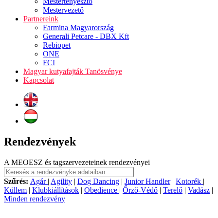
Mestertenyésztő
Mestervezető
Partnereink
Farmina Magyarország
Generali Petcare - DBX Kft
Rebiopet
ONE
FCI
Magyar kutyafajták Tanösvénye
Kapcsolat
Rendezvények
A MEOESZ és tagszervezeteinek rendezvényei
Szűrés:
Agár
|
Agility
|
Dog Dancing
|
Junior Handler
|
Kotorék
|
Küllem
|
Klubkiállítások
|
Obedience
|
Őrző-Védő
|
Terelő
|
Vadász
|
Minden rendezvény