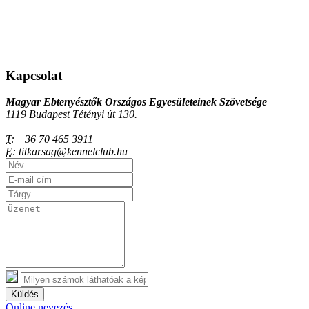
Kapcsolat
Magyar Ebtenyésztők Országos Egyesületeinek Szövetsége
1119 Budapest Tétényi út 130.
T:
+36 70 465 3911
E:
titkarsag@kennelclub.hu
Küldés
Online nevezés