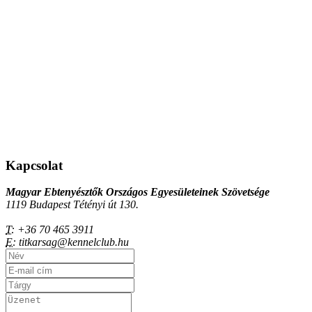
Kapcsolat
Magyar Ebtenyésztők Országos Egyesületeinek Szövetsége
1119 Budapest Tétényi út 130.
T:
+36 70 465 3911
E:
titkarsag@kennelclub.hu