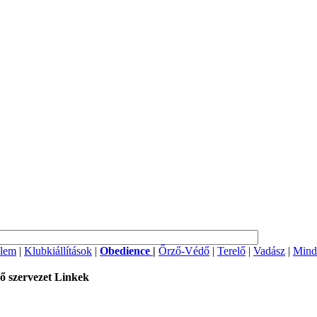
lem
|
Klubkiállítások
|
Obedience
|
Őrző-Védő
|
Terelő
|
Vadász
|
Mind
ő szervezet
Linkek