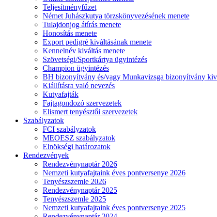
Teljesítményfűzet
Német Juhászkutya törzskönyvezésének menete
Tulajdonjog átírás menete
Honosítás menete
Export pedigré kiváltásának menete
Kennelnév kiváltás menete
Szövetségi/Sportkártya ügyintézés
Champion ügyintézés
BH bizonyítvány és/vagy Munkavizsga bizonyítvány kiv
Kiállításra való nevezés
Kutyafajták
Fajtagondozó szervezetek
Elismert tenyésztői szervezetek
Szabályzatok
FCI szabályzatok
MEOESZ szabályzatok
Elnökségi határozatok
Rendezvények
Rendezvénynaptár 2026
Nemzeti kutyafajtaink éves pontversenye 2026
Tenyészszemle 2026
Rendezvénynaptár 2025
Tenyészszemle 2025
Nemzeti kutyafajtaink éves pontversenye 2025
Rendezvénynaptár 2024