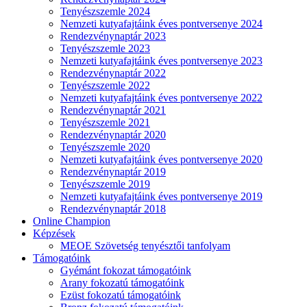
Tenyészszemle 2024
Nemzeti kutyafajtáink éves pontversenye 2024
Rendezvénynaptár 2023
Tenyészszemle 2023
Nemzeti kutyafajtáink éves pontversenye 2023
Rendezvénynaptár 2022
Tenyészszemle 2022
Nemzeti kutyafajtáink éves pontversenye 2022
Rendezvénynaptár 2021
Tenyészszemle 2021
Rendezvénynaptár 2020
Tenyészszemle 2020
Nemzeti kutyafajtáink éves pontversenye 2020
Rendezvénynaptár 2019
Tenyészszemle 2019
Nemzeti kutyafajtáink éves pontversenye 2019
Rendezvénynaptár 2018
Online Champion
Képzések
MEOE Szövetség tenyésztői tanfolyam
Támogatóink
Gyémánt fokozat támogatóink
Arany fokozatú támogatóink
Ezüst fokozatú támogatóink