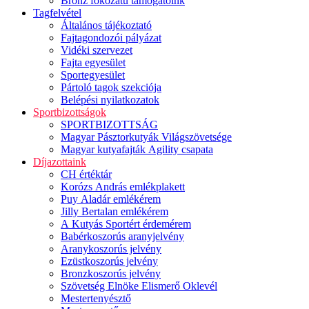
Bronz fokozatú támogatóink
Tagfelvétel
Általános tájékoztató
Fajtagondozói pályázat
Vidéki szervezet
Fajta egyesület
Sportegyesület
Pártoló tagok szekciója
Belépési nyilatkozatok
Sportbizottságok
SPORTBIZOTTSÁG
Magyar Pásztorkutyák Világszövetsége
Magyar kutyafajták Agility csapata
Díjazottaink
CH értéktár
Korózs András emlékplakett
Puy Aladár emlékérem
Jilly Bertalan emlékérem
A Kutyás Sportért érdemérem
Babérkoszorús aranyjelvény
Aranykoszorús jelvény
Ezüstkoszorús jelvény
Bronzkoszorús jelvény
Szövetség Elnöke Elismerő Oklevél
Mestertenyésztő