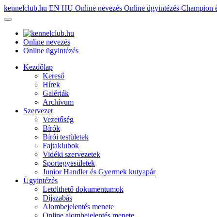
kennelclub.hu
EN
HU
Online nevezés
Online ügyintézés
Champion é
Online nevezés
Online ügyintézés
Kezdőlap
Kereső
Hírek
Galériák
Archívum
Szervezet
Vezetőség
Bírók
Bírói testületek
Fajtaklubok
Vidéki szervezetek
Sportegyesületek
Junior Handler és Gyermek kutyapár
Ügyintézés
Letölthető dokumentumok
Díjszabás
Alombejelentés menete
Online alombejelentés menete