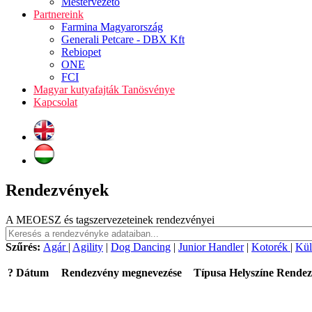
Mestervezető
Partnereink
Farmina Magyarország
Generali Petcare - DBX Kft
Rebiopet
ONE
FCI
Magyar kutyafajták Tanösvénye
Kapcsolat
Rendezvények
A MEOESZ és tagszervezeteinek rendezvényei
Szűrés:
Agár
|
Agility
|
Dog Dancing
|
Junior Handler
|
Kotorék
|
Kül
?
Dátum
Rendezvény megnevezése
Típusa
Helyszíne
Rendez