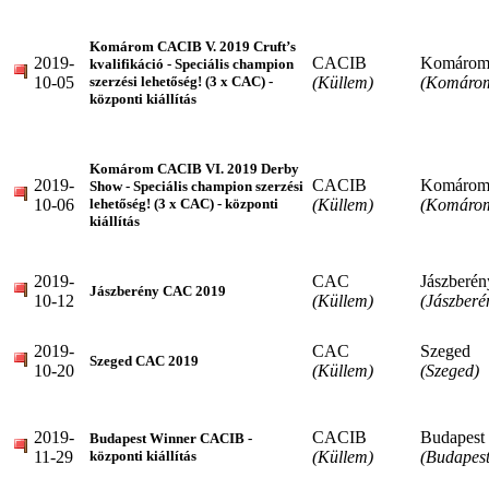
Komárom CACIB V. 2019 Cruft’s
2019-
CACIB
Komáro
kvalifikáció - Speciális champion
10-05
(Küllem)
(Komáro
szerzési lehetőség! (3 x CAC) -
központi kiállítás
Komárom CACIB VI. 2019 Derby
2019-
CACIB
Komáro
Show - Speciális champion szerzési
10-06
(Küllem)
(Komáro
lehetőség! (3 x CAC) - központi
kiállítás
2019-
CAC
Jászberén
Jászberény CAC 2019
10-12
(Küllem)
(Jászberé
2019-
CAC
Szeged
Szeged CAC 2019
10-20
(Küllem)
(Szeged)
2019-
CACIB
Budapest
Budapest Winner CACIB -
11-29
(Küllem)
(Budapest
központi kiállítás