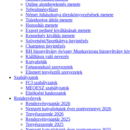
Online alombejelentés menete
Teljesítményfűzet
Német Juhászkutya törzskönyvezésének menete
Tulajdonjog átírás menete
Honosítás menete
Export pedigré kiváltásának menete
Kennelnév kiváltás menete
Szövetségi/Sportkártya ügyintézés
Champion ügyintézés
BH bizonyítvány és/vagy Munkavizsga bizonyítvány kiv
Kiállításra való nevezés
Kutyafajták
Fajtagondozó szervezetek
Elismert tenyésztői szervezetek
Szabályzatok
FCI szabályzatok
MEOESZ szabályzatok
Elnökségi határozatok
Rendezvények
Rendezvénynaptár 2026
Nemzeti kutyafajtaink éves pontversenye 2026
Tenyészszemle 2026
Rendezvénynaptár 2025
Tenyészszemle 2025
Nemzeti kutyafajtaink éves pontversenye 2025