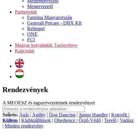
Mestertenyésztő
Mestervezető
Partnereink
Farmina Magyarország
Generali Petcare - DBX Kft
Rebiopet
ONE
FCI
Magyar kutyafajták Tanösvénye
Kapcsolat
Rendezvények
A MEOESZ és tagszervezeteinek rendezvényei
Szűrés:
Agár
|
Agility
|
Dog Dancing
|
Junior Handler
|
Kotorék
|
Küllem
|
Klubkiállítások
|
Obedience
|
Őrző-Védő
|
Terelő
|
Vadász
|
Minden rendezvény