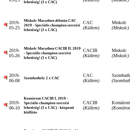
lehetőség! (3 x CAC)
Miskolc Marathon délután CAC
2019-
CAC
Miskolc
2019 - Speciális champion szerzési
05-25
(Küllem)
(Miskolc)
lehetőség! (3 x CAC)
Miskolc Marathon CACIB II. 2019
2019-
CACIB
Miskolc
- Speciális champion szerzési
05-26
(Küllem)
(Miskolc)
lehetőség! (3 x CAC)
2019-
CAC
Szombath
Szombathely 2 x CAC
06-08
(Küllem)
(Szombath
Komárom CACIB I. 2019 -
2019-
CACIB
Komáro
Speciális champion szerzési
06-10
(Küllem)
(Komáro
lehetőség! (3 x CAC) - központi
kiállítás