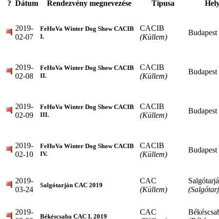
?
Dátum
Rendezvény megnevezése
Típusa
Hely
2019-
CACIB
FeHoVa Winter Dog Show CACIB
Budapest
02-07
(Küllem)
I.
2019-
CACIB
FeHoVa Winter Dog Show CACIB
Budapest
02-08
(Küllem)
II.
2019-
CACIB
FeHoVa Winter Dog Show CACIB
Budapest
02-09
(Küllem)
III.
2019-
CACIB
FeHoVa Winter Dog Show CACIB
Budapest
02-10
(Küllem)
IV.
2019-
CAC
Salgótarj
Salgótarján CAC 2019
03-24
(Küllem)
(Salgótar
2019-
CAC
Békéscsa
Békéscsaba CAC I. 2019