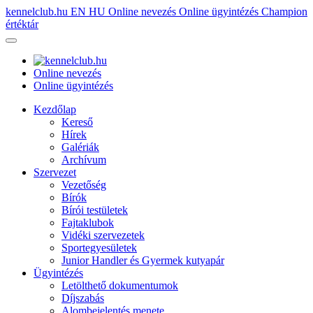
kennelclub.hu
EN
HU
Online nevezés
Online ügyintézés
Champion
értéktár
Online nevezés
Online ügyintézés
Kezdőlap
Kereső
Hírek
Galériák
Archívum
Szervezet
Vezetőség
Bírók
Bírói testületek
Fajtaklubok
Vidéki szervezetek
Sportegyesületek
Junior Handler és Gyermek kutyapár
Ügyintézés
Letölthető dokumentumok
Díjszabás
Alombejelentés menete