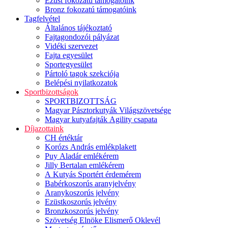
Ezüst fokozatú támogatóink
Bronz fokozatú támogatóink
Tagfelvétel
Általános tájékoztató
Fajtagondozói pályázat
Vidéki szervezet
Fajta egyesület
Sportegyesület
Pártoló tagok szekciója
Belépési nyilatkozatok
Sportbizottságok
SPORTBIZOTTSÁG
Magyar Pásztorkutyák Világszövetsége
Magyar kutyafajták Agility csapata
Díjazottaink
CH értéktár
Korózs András emlékplakett
Puy Aladár emlékérem
Jilly Bertalan emlékérem
A Kutyás Sportért érdemérem
Babérkoszorús aranyjelvény
Aranykoszorús jelvény
Ezüstkoszorús jelvény
Bronzkoszorús jelvény
Szövetség Elnöke Elismerő Oklevél