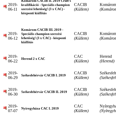
Komárom CACIB II. 2019 Cruft’s
2019-
CACIB
Komáro
kvalifikáció - Speciális champion
06-11
(Küllem)
(Komáro
szerzési lehetőség! (3 x CAC) -
központi kiállítás
Komárom CACIB III. 2019 -
2019-
CACIB
Komáro
Speciális champion szerzési
06-12
(Küllem)
(Komáro
lehetőség! (3 x CAC) - központi
kiállítás
2019-
CAC
Herend
Herend 2 x CAC
06-22
(Küllem)
(Herend)
2019-
CACIB
Székesfeh
Székesfehérvár CACIB I. 2019
06-29
(Küllem)
(Székesfe
2019-
CACIB
Székesfeh
Székesfehérvár CACIB II. 2019
06-30
(Küllem)
(Székesfe
2019-
CAC
Nyíregyh
Nyíregyháza CAC I. 2019
07-07
(Küllem)
(Nyíregyh