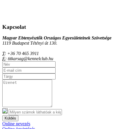
Kapcsolat
Magyar Ebtenyésztők Országos Egyesületeinek Szövetsége
1119 Budapest Tétényi út 130.
T:
+36 70 465 3911
E:
titkarsag@kennelclub.hu
Küldés
Online nevezés
Online ügyintézés