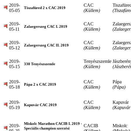
2019-
CAC
Tiszafüre
Tiszafüred 2 x CAC 2019
05-05
(Küllem)
(Tiszafüre
2019-
CAC
Zalaegers
Zalaegerszeg CAC I. 2019
05-11
(Küllem)
(Zalaeger
2019-
CAC
Zalaegers
Zalaegerszeg CAC II. 2019
05-12
(Küllem)
(Zalaeger
2019-
Tenyészszemle
Jászberén
330 Tenyészszemle
05-15
(Küllem)
(Jászberé
2019-
CAC
Pápa
Pápa 2 x CAC 2019
05-18
(Küllem)
(Pápa)
2019-
CAC
Kapuvár
Kapuvár CAC 2019
05-19
(Küllem)
(Kapuvár 
Miskolc Marathon CACIB I. 2019 -
2019-
CACIB
Miskolc
Speciális champion szerzési
05-25
(Küllem)
(Miskolc)