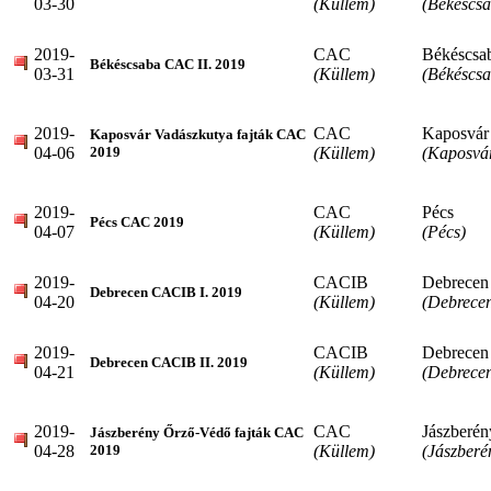
03-30
(Küllem)
(Békéscsa
2019-
CAC
Békéscsa
Békéscsaba CAC II. 2019
03-31
(Küllem)
(Békéscsa
2019-
CAC
Kaposvár
Kaposvár Vadászkutya fajták CAC
04-06
(Küllem)
(Kaposvá
2019
2019-
CAC
Pécs
Pécs CAC 2019
04-07
(Küllem)
(Pécs)
2019-
CACIB
Debrecen
Debrecen CACIB I. 2019
04-20
(Küllem)
(Debrece
2019-
CACIB
Debrecen
Debrecen CACIB II. 2019
04-21
(Küllem)
(Debrece
2019-
CAC
Jászberén
Jászberény Őrző-Védő fajták CAC
04-28
(Küllem)
(Jászberé
2019