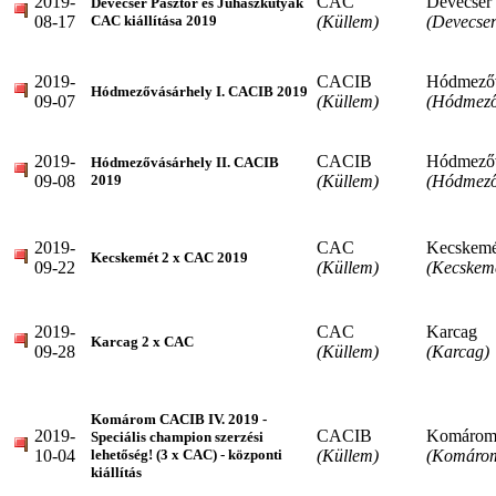
2019-
CAC
Devecser
Devecser Pásztor és Juhászkutyák
08-17
(Küllem)
(Devecser
CAC kiállítása 2019
2019-
CACIB
Hódmezőv
Hódmezővásárhely I. CACIB 2019
09-07
(Küllem)
(Hódmező
2019-
CACIB
Hódmezőv
Hódmezővásárhely II. CACIB
09-08
(Küllem)
(Hódmező
2019
2019-
CAC
Kecskemé
Kecskemét 2 x CAC 2019
09-22
(Küllem)
(Kecskem
2019-
CAC
Karcag
Karcag 2 x CAC
09-28
(Küllem)
(Karcag)
Komárom CACIB IV. 2019 -
2019-
CACIB
Komáro
Speciális champion szerzési
10-04
(Küllem)
(Komáro
lehetőség! (3 x CAC) - központi
kiállítás