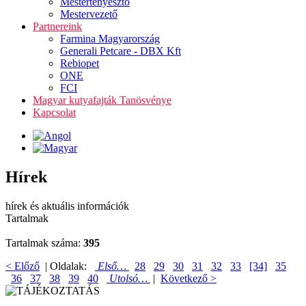
Mestertenyésztő
Mestervezető
Partnereink
Farmina Magyarország
Generali Petcare - DBX Kft
Rebiopet
ONE
FCI
Magyar kutyafajták Tanösvénye
Kapcsolat
Hírek
hírek és aktuális információk
Tartalmak
Tartalmak száma:
395
< Előző
| Oldalak:
Első…
28
29
30
31
32
33
[34]
35
36
37
38
39
40
Utolsó…
|
Következő >