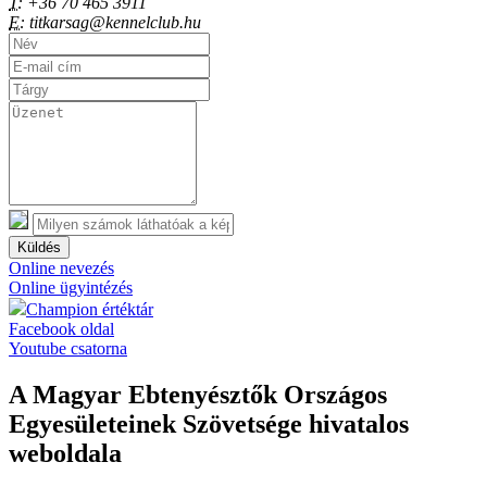
T:
+36 70 465 3911
E:
titkarsag@kennelclub.hu
Küldés
Online nevezés
Online ügyintézés
Champion értéktár
Facebook oldal
Youtube csatorna
A Magyar Ebtenyésztők Országos
Egyesületeinek Szövetsége hivatalos
weboldala