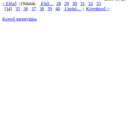
< Előző
| Oldalak:
Első…
28
29
30
31
32
33
[34]
35
36
37
38
39
40
Utolsó…
|
Következő >
Kereső megnyitása