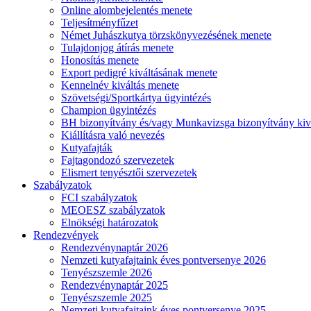
Online alombejelentés menete
Teljesítményfűzet
Német Juhászkutya törzskönyvezésének menete
Tulajdonjog átírás menete
Honosítás menete
Export pedigré kiváltásának menete
Kennelnév kiváltás menete
Szövetségi/Sportkártya ügyintézés
Champion ügyintézés
BH bizonyítvány és/vagy Munkavizsga bizonyítvány kiv
Kiállításra való nevezés
Kutyafajták
Fajtagondozó szervezetek
Elismert tenyésztői szervezetek
Szabályzatok
FCI szabályzatok
MEOESZ szabályzatok
Elnökségi határozatok
Rendezvények
Rendezvénynaptár 2026
Nemzeti kutyafajtaink éves pontversenye 2026
Tenyészszemle 2026
Rendezvénynaptár 2025
Tenyészszemle 2025
Nemzeti kutyafajtaink éves pontversenye 2025