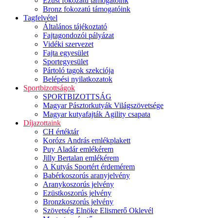
Ezüst fokozatú támogatóink
Bronz fokozatú támogatóink
Tagfelvétel
Általános tájékoztató
Fajtagondozói pályázat
Vidéki szervezet
Fajta egyesület
Sportegyesület
Pártoló tagok szekciója
Belépési nyilatkozatok
Sportbizottságok
SPORTBIZOTTSÁG
Magyar Pásztorkutyák Világszövetsége
Magyar kutyafajták Agility csapata
Díjazottaink
CH értéktár
Korózs András emlékplakett
Puy Aladár emlékérem
Jilly Bertalan emlékérem
A Kutyás Sportért érdemérem
Babérkoszorús aranyjelvény
Aranykoszorús jelvény
Ezüstkoszorús jelvény
Bronzkoszorús jelvény
Szövetség Elnöke Elismerő Oklevél