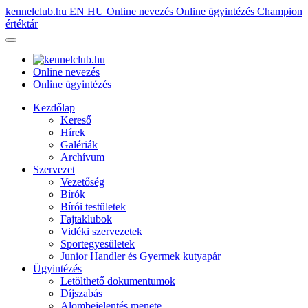
kennelclub.hu
EN
HU
Online nevezés
Online ügyintézés
Champion
értéktár
Online nevezés
Online ügyintézés
Kezdőlap
Kereső
Hírek
Galériák
Archívum
Szervezet
Vezetőség
Bírók
Bírói testületek
Fajtaklubok
Vidéki szervezetek
Sportegyesületek
Junior Handler és Gyermek kutyapár
Ügyintézés
Letölthető dokumentumok
Díjszabás
Alombejelentés menete