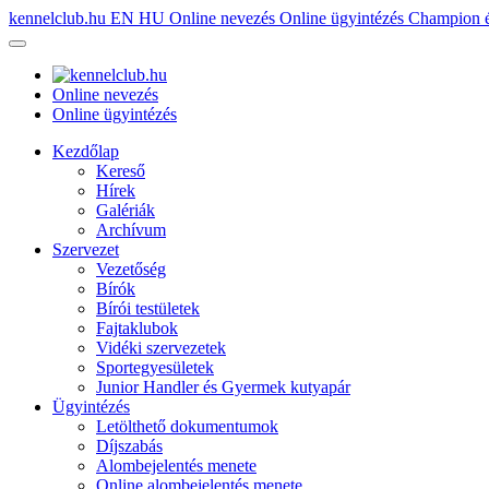
kennelclub.hu
EN
HU
Online nevezés
Online ügyintézés
Champion é
Online nevezés
Online ügyintézés
Kezdőlap
Kereső
Hírek
Galériák
Archívum
Szervezet
Vezetőség
Bírók
Bírói testületek
Fajtaklubok
Vidéki szervezetek
Sportegyesületek
Junior Handler és Gyermek kutyapár
Ügyintézés
Letölthető dokumentumok
Díjszabás
Alombejelentés menete
Online alombejelentés menete