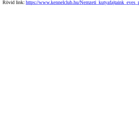
Rövid link:
https://www.kennelclub.hu/Nemzeti_kutyafajtaink_eves