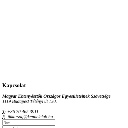
Kapcsolat
Magyar Ebtenyésztők Országos Egyesületeinek Szövetsége
1119 Budapest Tétényi út 130.
T:
+36 70 465 3911
E:
titkarsag@kennelclub.hu