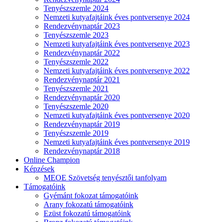
Tenyészszemle 2024
Nemzeti kutyafajtáink éves pontversenye 2024
Rendezvénynaptár 2023
Tenyészszemle 2023
Nemzeti kutyafajtáink éves pontversenye 2023
Rendezvénynaptár 2022
Tenyészszemle 2022
Nemzeti kutyafajtáink éves pontversenye 2022
Rendezvénynaptár 2021
Tenyészszemle 2021
Rendezvénynaptár 2020
Tenyészszemle 2020
Nemzeti kutyafajtáink éves pontversenye 2020
Rendezvénynaptár 2019
Tenyészszemle 2019
Nemzeti kutyafajtáink éves pontversenye 2019
Rendezvénynaptár 2018
Online Champion
Képzések
MEOE Szövetség tenyésztői tanfolyam
Támogatóink
Gyémánt fokozat támogatóink
Arany fokozatú támogatóink
Ezüst fokozatú támogatóink