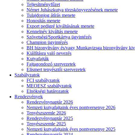
Teljesítményfűzet
Német Juhászkutya törzskönyvezésének menete
Tulajdonjog átírás menete
Honosítás menete
Export pedigré kiváltásának menete
Kennelnév kiváltás menete
Szövetségi/Sportkártya ügyintézés
Champion ügyintézés
BH bizonyítvány és/vagy Munkavizsga bizonyítvány kiv
Kiállításra való nevezés
Kutyafajták
Fajtagondozó szervezetek
Elismert tenyésztői szervezetek
Szabályzatok
FCI szabályzatok
MEOESZ szabályzatok
Elnökségi határozatok
Rendezvények
Rendezvénynaptár 2026
Nemzeti kutyafajtaink éves pontversenye 2026
Tenyészszemle 2026
Rendezvénynaptár 2025
Tenyészszemle 2025
Nemzeti kutyafajtaink éves pontversenye 2025
Rendezvénynaptár 2024