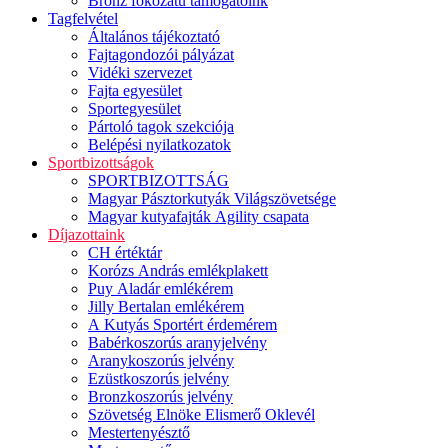
Bronz fokozatú támogatóink
Tagfelvétel
Általános tájékoztató
Fajtagondozói pályázat
Vidéki szervezet
Fajta egyesület
Sportegyesület
Pártoló tagok szekciója
Belépési nyilatkozatok
Sportbizottságok
SPORTBIZOTTSÁG
Magyar Pásztorkutyák Világszövetsége
Magyar kutyafajták Agility csapata
Díjazottaink
CH értéktár
Korózs András emlékplakett
Puy Aladár emlékérem
Jilly Bertalan emlékérem
A Kutyás Sportért érdemérem
Babérkoszorús aranyjelvény
Aranykoszorús jelvény
Ezüstkoszorús jelvény
Bronzkoszorús jelvény
Szövetség Elnöke Elismerő Oklevél
Mestertenyésztő