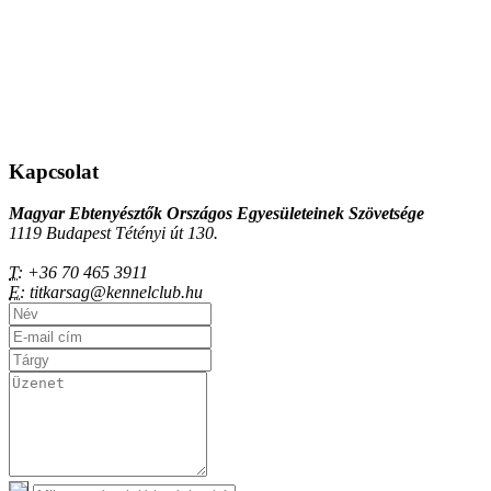
Kapcsolat
Magyar Ebtenyésztők Országos Egyesületeinek Szövetsége
1119 Budapest Tétényi út 130.
T:
+36 70 465 3911
E:
titkarsag@kennelclub.hu