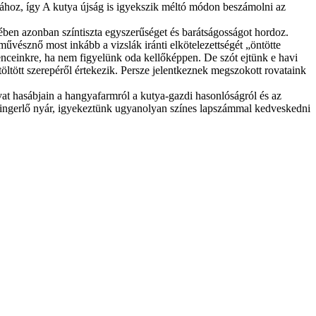
sához, így A kutya újság is igyekszik méltó módon beszámolni az
ben azonban színtiszta egyszerűséget és barátságosságot hordoz.
művésznő most inkább a vizslák iránti elkötelezettségét „öntötte
venceinkre, ha nem figyelünk oda kellőképpen. De szót ejtünk e havi
tött szerepéről értekezik. Persze jelentkeznek megszokott rovataink
at hasábjain a hangyafarmról a kutya-gazdi hasonlóságról és az
ra ingerlő nyár, igyekeztünk ugyanolyan színes lapszámmal kedveskedni