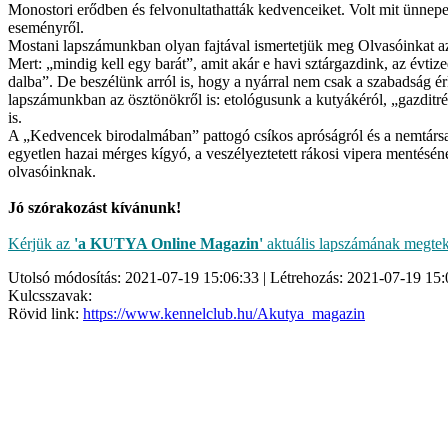
Monostori erődben és felvonultathatták kedvenceiket. Volt mit ünnepe
eseményről.
Mostani lapszámunkban olyan fajtával ismertetjük meg Olvasóinkat az
Mert: „mindig kell egy barát”, amit akár e havi sztárgazdink, az évti
dalba”. De beszélünk arról is, hogy a nyárral nem csak a szabadság é
lapszámunkban az ösztönökről is: etológusunk a kutyákéról, „gazditr
is.
A „Kedvencek birodalmában” pattogó csíkos apróságról és a nemtársai
egyetlen hazai mérges kígyó, a veszélyeztetett rákosi vipera mentésé
olvasóinknak.
Jó szórakozást kívánunk!
Kérjük az
'a KUTYA Online Magazin'
aktuális lapszámának megtekin
Utolsó módosítás: 2021-07-19 15:06:33 | Létrehozás: 2021-07-19 15:
Kulcsszavak:
Rövid link:
https://www.kennelclub.hu/Akutya_magazin