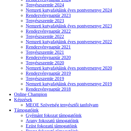
Tenyészszemle 2024
Nemzeti kutyafajtáink éves pontversenye 2024
Rendezvénynaptár 2023
Tenyészszemle 2023
Nemzeti kutyafajtáink éves pontversenye 2023
Rendezvénynaptár 2022
Tenyészszemle 2022
Nemzeti kutyafajtáink éves pontversenye 2022
Rendezvénynaptár 2021
Tenyészszemle 2021
Rendezvénynaptár 2020
Tenyészszemle 2020
Nemzeti kutyafajtáink éves pontversenye 2020
Rendezvénynaptár 2019
Tenyészszemle 2019
Nemzeti kutyafajtáink éves pontversenye 2019
Rendezvénynaptár 2018
Online Champion
Képzések
MEOE Szövetség tenyésztői tanfolyam
Támogatóink
Gyémánt fokozat támogatóink
Arany fokozatú támogatóink
Ezüst fokozatú támogatóink