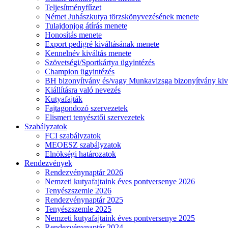
Teljesítményfűzet
Német Juhászkutya törzskönyvezésének menete
Tulajdonjog átírás menete
Honosítás menete
Export pedigré kiváltásának menete
Kennelnév kiváltás menete
Szövetségi/Sportkártya ügyintézés
Champion ügyintézés
BH bizonyítvány és/vagy Munkavizsga bizonyítvány kiv
Kiállításra való nevezés
Kutyafajták
Fajtagondozó szervezetek
Elismert tenyésztői szervezetek
Szabályzatok
FCI szabályzatok
MEOESZ szabályzatok
Elnökségi határozatok
Rendezvények
Rendezvénynaptár 2026
Nemzeti kutyafajtaink éves pontversenye 2026
Tenyészszemle 2026
Rendezvénynaptár 2025
Tenyészszemle 2025
Nemzeti kutyafajtaink éves pontversenye 2025
Rendezvénynaptár 2024