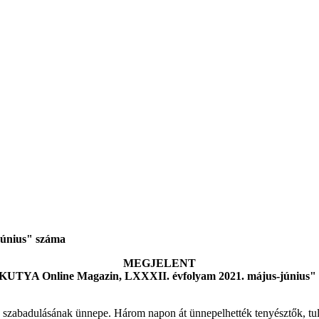
június" száma
MEGJELENT
 KUTYA Online Magazin, LXXXII. évfolyam 2021. május-június"
sok szabadulásának ünnepe. Három napon át ünnepelhették tenyésztők, t