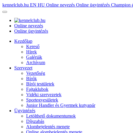
kennelclub.hu
EN
HU
Online nevezés
Online ügyintézés
Champion é
Online nevezés
Online ügyintézés
Kezdőlap
Kereső
Hírek
Galériák
Archívum
Szervezet
Vezetőség
Bírók
Bírói testületek
Fajtaklubok
Vidéki szervezetek
Sportegyesületek
Junior Handler és Gyermek kutyapár
Ügyintézés
Letölthető dokumentumok
Díjszabás
Alombejelentés menete
Online alombejelentés menete