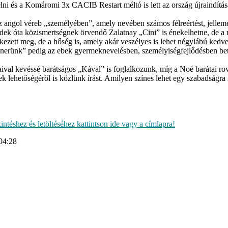
lni és a Komáromi 3x CACIB Restart méltó is lett az ország újraindítá
 angol véreb „személyében”, amely nevében számos félreértést, jellemé
zedek óta közismertségnek örvendő Zalatnay „Cini” is énekelhetne, de a 
rkezett meg, de a hőség is, amely akár veszélyes is lehet négylábú ked
énerünk” pedig az ebek gyermeknevelésben, személyiségfejlődésben betöl
val kevéssé barátságos „Kával” is foglalkozunk, míg a Noé barátai rov
nek lehetőségéről is közlünk írást. Amilyen színes lehet egy szabadság
téshez és letöltéséhez kattintson ide vagy a címlapra!
04:28