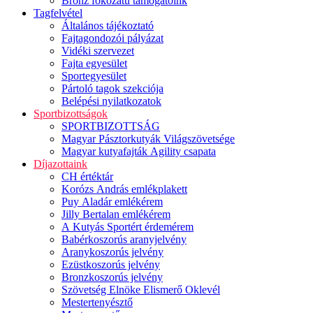
Bronz fokozatú támogatóink
Tagfelvétel
Általános tájékoztató
Fajtagondozói pályázat
Vidéki szervezet
Fajta egyesület
Sportegyesület
Pártoló tagok szekciója
Belépési nyilatkozatok
Sportbizottságok
SPORTBIZOTTSÁG
Magyar Pásztorkutyák Világszövetsége
Magyar kutyafajták Agility csapata
Díjazottaink
CH értéktár
Korózs András emlékplakett
Puy Aladár emlékérem
Jilly Bertalan emlékérem
A Kutyás Sportért érdemérem
Babérkoszorús aranyjelvény
Aranykoszorús jelvény
Ezüstkoszorús jelvény
Bronzkoszorús jelvény
Szövetség Elnöke Elismerő Oklevél
Mestertenyésztő