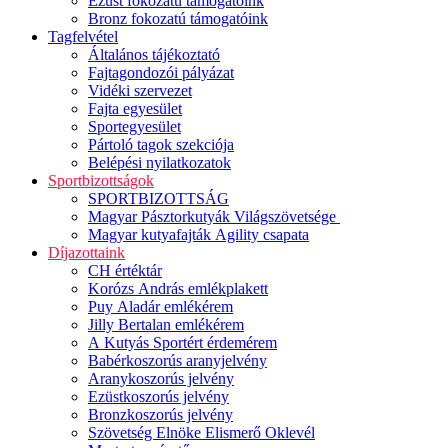
Ezüst fokozatú támogatóink
Bronz fokozatú támogatóink
Tagfelvétel
Általános tájékoztató
Fajtagondozói pályázat
Vidéki szervezet
Fajta egyesület
Sportegyesület
Pártoló tagok szekciója
Belépési nyilatkozatok
Sportbizottságok
SPORTBIZOTTSÁG
Magyar Pásztorkutyák Világszövetsége
Magyar kutyafajták Agility csapata
Díjazottaink
CH értéktár
Korózs András emlékplakett
Puy Aladár emlékérem
Jilly Bertalan emlékérem
A Kutyás Sportért érdemérem
Babérkoszorús aranyjelvény
Aranykoszorús jelvény
Ezüstkoszorús jelvény
Bronzkoszorús jelvény
Szövetség Elnöke Elismerő Oklevél