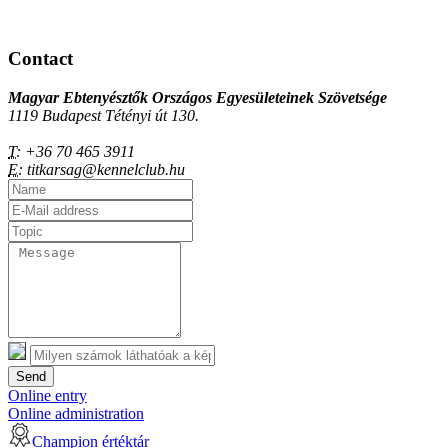
Contact
Magyar Ebtenyésztők Országos Egyesületeinek Szövetsége
1119 Budapest Tétényi út 130.
T:
+36 70 465 3911
E:
titkarsag@kennelclub.hu
Send
Online entry
Online administration
Champion értéktár