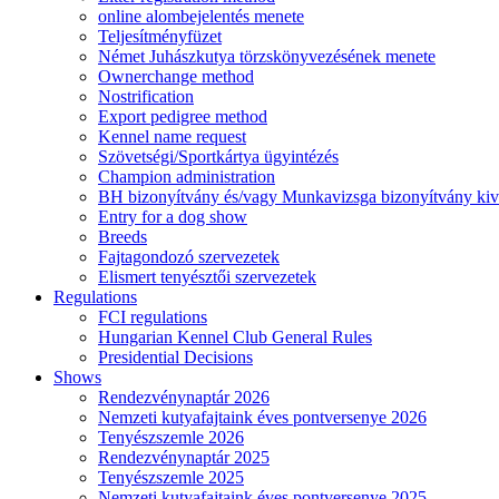
online alombejelentés menete
Teljesítményfüzet
Német Juhászkutya törzskönyvezésének menete
Ownerchange method
Nostrification
Export pedigree method
Kennel name request
Szövetségi/Sportkártya ügyintézés
Champion administration
BH bizonyítvány és/vagy Munkavizsga bizonyítvány kiv
Entry for a dog show
Breeds
Fajtagondozó szervezetek
Elismert tenyésztői szervezetek
Regulations
FCI regulations
Hungarian Kennel Club General Rules
Presidential Decisions
Shows
Rendezvénynaptár 2026
Nemzeti kutyafajtaink éves pontversenye 2026
Tenyészszemle 2026
Rendezvénynaptár 2025
Tenyészszemle 2025
Nemzeti kutyafajtaink éves pontversenye 2025