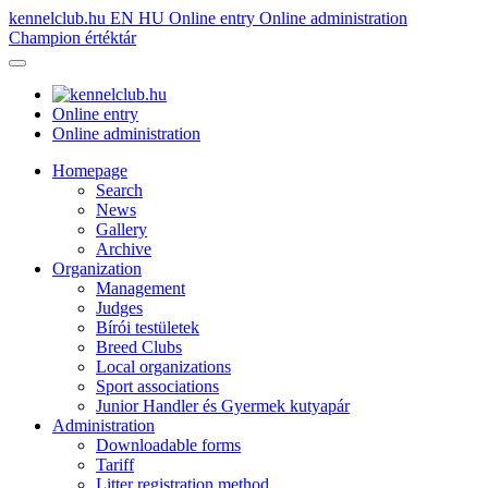
kennelclub.hu
EN
HU
Online entry
Online administration
Champion értéktár
Online entry
Online administration
Homepage
Search
News
Gallery
Archive
Organization
Management
Judges
Bírói testületek
Breed Clubs
Local organizations
Sport associations
Junior Handler és Gyermek kutyapár
Administration
Downloadable forms
Tariff
Litter registration method