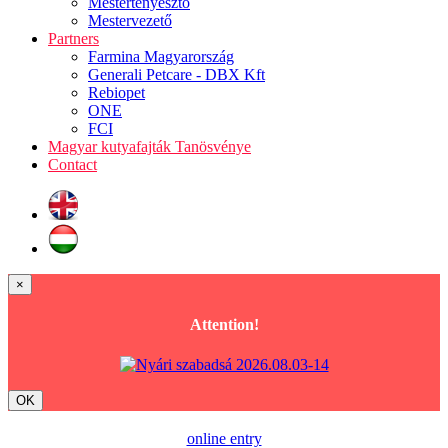
Mestertenyésztő
Mestervezető
Partners
Farmina Magyarország
Generali Petcare - DBX Kft
Rebiopet
ONE
FCI
Magyar kutyafajták Tanösvénye
Contact
×
Attention!
OK
online entry