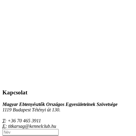
Kapcsolat
Magyar Ebtenyésztők Országos Egyesületeinek Szövetsége
1119 Budapest Tétényi út 130.
T:
+36 70 465 3911
E:
titkarsag@kennelclub.hu