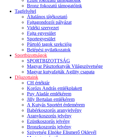
Ezüst fokozatú támogatóink
Bronz fokozatú támogatóink
Tagfelvétel
Általános tájékoztató
Fajtagondozói pályázat
Vidéki szervezet
Fajta egyesület
Sportegyesület
Pártoló tagok szekciója
Belépési nyilatkozatok
Sportbizottságok
SPORTBIZOTTSÁG
Magyar Pásztorkutyák Világszövetsége
Magyar kutyafajták Agility csapata
Díjazottaink
CH értéktár
Korózs András emlékplakett
Puy Aladár emlékérem
Jilly Bertalan emlékérem
A Kutyás Sportért érdemérem
Babérkoszorús aranyjelvény
Aranykoszorús jelvény
Ezüstkoszorús jelvény
Bronzkoszorús jelvény
Szövetség Elnöke Elismerő Oklevél