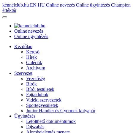
kennelclub.hu
EN
HU
Online nevezés
Online ügyintézés
Champion
értéktár
Online nevezés
Online ügyintézés
Kezdőlap
Kereső
Hírek
Galériák
Archívum
Szervezet
Vezetőség
Bírók
Bírói testületek
Fajtaklubok
Vidéki szervezetek
Sportegyesületek
Junior Handler és Gyermek kutyapár
Ügyintézés
Letölthető dokumentumok
Díjszabás
Alombejelentés menete