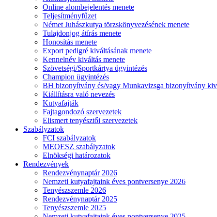
Online alombejelentés menete
Teljesítményfűzet
Német Juhászkutya törzskönyvezésének menete
Tulajdonjog átírás menete
Honosítás menete
Export pedigré kiváltásának menete
Kennelnév kiváltás menete
Szövetségi/Sportkártya ügyintézés
Champion ügyintézés
BH bizonyítvány és/vagy Munkavizsga bizonyítvány kiv
Kiállításra való nevezés
Kutyafajták
Fajtagondozó szervezetek
Elismert tenyésztői szervezetek
Szabályzatok
FCI szabályzatok
MEOESZ szabályzatok
Elnökségi határozatok
Rendezvények
Rendezvénynaptár 2026
Nemzeti kutyafajtaink éves pontversenye 2026
Tenyészszemle 2026
Rendezvénynaptár 2025
Tenyészszemle 2025
Nemzeti kutyafajtaink éves pontversenye 2025