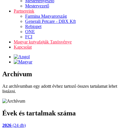
Mestertenyésztő
Mestervezető
Partnereink
Farmina Magyarország
Generali Petcare - DBX Kft
Rebiopet
ONE
FCI
Magyar kutyafajták Tanösvénye
Kapcsolat
Archívum
Az archívumban egy adottt évhez tartozó összes tartalamat lehet
listázni.
Évek és tartalmak száma
2026
(24 db)