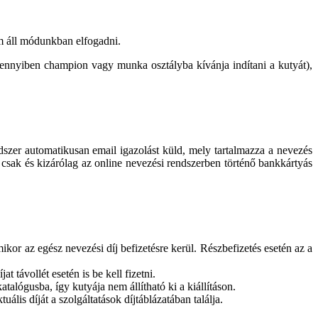
m áll módunkban elfogadni.
nnyiben champion vagy munka osztályba kívánja indítani a kutyát),
dszer automatikusan email igazolást küld, mely tartalmazza a nevezés
 csak és kizárólag az online nevezési rendszerben történő bankkártyás
mikor az egész nevezési díj befizetésre kerül. Részbefizetés esetén az a
t távollét esetén is be kell fizetni.
talógusba, így kutyája nem állítható ki a kiállításon.
is díját a szolgáltatások díjtáblázatában találja.