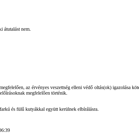
i átutalást nem.
elelően, az érvényes veszettség elleni védő oltás(ok) igazolása kötele
lőírásoknak megfelelően történik.
farkú és fülű kutyákkal együtt kerülnek elbírálásra.
06:39