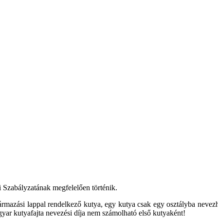
i Szabályzatának megfelelően történik.
származási lappal rendelkező kutya, egy kutya csak egy osztályba nev
magyar kutyafajta nevezési díja nem számolható első kutyaként!