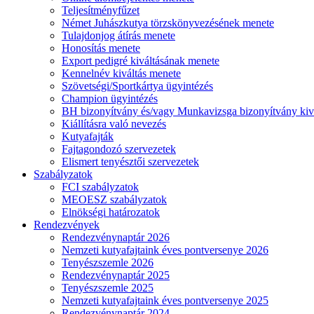
Teljesítményfűzet
Német Juhászkutya törzskönyvezésének menete
Tulajdonjog átírás menete
Honosítás menete
Export pedigré kiváltásának menete
Kennelnév kiváltás menete
Szövetségi/Sportkártya ügyintézés
Champion ügyintézés
BH bizonyítvány és/vagy Munkavizsga bizonyítvány kiv
Kiállításra való nevezés
Kutyafajták
Fajtagondozó szervezetek
Elismert tenyésztői szervezetek
Szabályzatok
FCI szabályzatok
MEOESZ szabályzatok
Elnökségi határozatok
Rendezvények
Rendezvénynaptár 2026
Nemzeti kutyafajtaink éves pontversenye 2026
Tenyészszemle 2026
Rendezvénynaptár 2025
Tenyészszemle 2025
Nemzeti kutyafajtaink éves pontversenye 2025
Rendezvénynaptár 2024