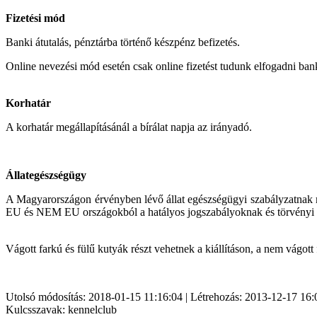
Fizetési mód
Banki átutalás, pénztárba történő készpénz befizetés.
Online nevezési mód esetén csak online fizetést tudunk elfogadni bank
Korhatár
A korhatár megállapításánál a bírálat napja az irányadó.
Állategészségügy
A Magyarországon érvényben lévő állat egészségügyi szabályzatnak megf
EU és NEM EU országokból a hatályos jogszabályoknak és törvényi e
Vágott farkú és fülű kutyák részt vehetnek a kiállításon, a nem vágott 
Utolsó módosítás: 2018-01-15 11:16:04 | Létrehozás: 2013-12-17 16:
Kulcsszavak: kennelclub