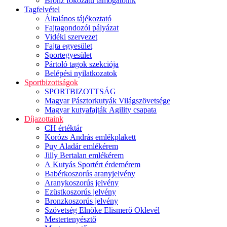
Bronz fokozatú támogatóink
Tagfelvétel
Általános tájékoztató
Fajtagondozói pályázat
Vidéki szervezet
Fajta egyesület
Sportegyesület
Pártoló tagok szekciója
Belépési nyilatkozatok
Sportbizottságok
SPORTBIZOTTSÁG
Magyar Pásztorkutyák Világszövetsége
Magyar kutyafajták Agility csapata
Díjazottaink
CH értéktár
Korózs András emlékplakett
Puy Aladár emlékérem
Jilly Bertalan emlékérem
A Kutyás Sportért érdemérem
Babérkoszorús aranyjelvény
Aranykoszorús jelvény
Ezüstkoszorús jelvény
Bronzkoszorús jelvény
Szövetség Elnöke Elismerő Oklevél
Mestertenyésztő