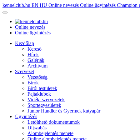
kennelclub.hu
EN
HU
Online nevezés
Online ügyintézés
Champion é
Online nevezés
Online ügyintézés
Kezdőlap
Kereső
Hírek
Galériák
Archívum
Szervezet
Vezetőség
Bírók
Bírói testületek
Fajtaklubok
Vidéki szervezetek
Sportegyesületek
Junior Handler és Gyermek kutyapár
Ügyintézés
Letölthető dokumentumok
Díjszabás
Alombejelentés menete
Online alombejelentés menete