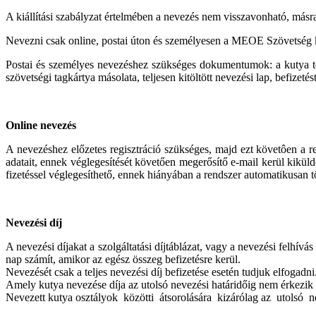
A kiállítási szabályzat értelmében a nevezés nem visszavonható, másr
Nevezni csak online, postai úton és személyesen a MEOE Szövetség 
Postai és személyes nevezéshez szükséges dokumentumok: a kutya t
szövetségi tagkártya másolata, teljesen kitöltött nevezési lap, befizetés
Online nevezés
A nevezéshez előzetes regisztráció szükséges, majd ezt követôen a r
adatait, ennek véglegesítését követően megerősítő e-mail kerül kikül
fizetéssel véglegesíthető, ennek hiányában a rendszer automatikusan t
Nevezési díj
A nevezési díjakat a szolgáltatási díjtáblázat, vagy a nevezési felhívá
nap számít, amikor az egész összeg befizetésre kerül.
Nevezését csak a teljes nevezési díj befizetése esetén tudjuk elfogadni.
Amely kutya nevezése díja az utolsó nevezési határidőig nem érkezik be
Nevezett kutya osztályok közötti átsorolására kizárólag az utolsó nev