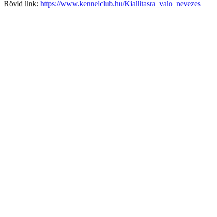
Rövid link:
https://www.kennelclub.hu/Kiallitasra_valo_nevezes