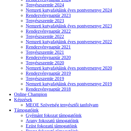
Tenyészszemle 2024
Nemzeti kutyafajtáink éves pontversenye 2024
Rendezvénynaptár 2023
Tenyészszemle 2023
Nemzeti kutyafajtáink éves pontversenye 2023
Rendezvénynaptár 2022
Tenyészszemle 2022
Nemzeti kutyafajtáink éves pontversenye 2022
Rendezvénynaptár 2021
Tenyészszemle 2021
Rendezvénynaptár 2020
Tenyészszemle 2020
Nemzeti kutyafajtáink éves pontversenye 2020
Rendezvénynaptár 2019
Tenyészszemle 2019
Nemzeti kutyafajtáink éves pontversenye 2019
Rendezvénynaptár 2018
Online Champion
Képzések
MEOE Szövetség tenyésztői tanfolyam
Támogatóink
Gyémánt fokozat támogatóink
Arany fokozatú támogatóink
Ezüst fokozatú támogatóink