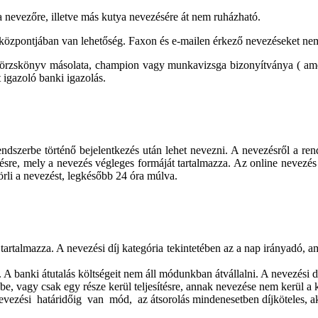
a nevezőre, illetve más kutya nevezésére át nem ruházható.
központjában van lehetőség. Faxon és e-mailen érkező nevezéseket ne
örzskönyv másolata, champion vagy munkavizsga bizonyítványa ( ame
t igazoló banki igazolás.
endszerbe történő bejelentkezés után lehet nevezni. A nevezésről a ren
désre, mely a nevezés végleges formáját tartalmazza. Az online nevezés
örli a nevezést, legkésőbb 24 óra múlva.
s tartalmazza. A nevezési díj kategória tekintetében az a nap irányadó, a
 A banki átutalás költségeit nem áll módunkban átvállalni. A nevezési díja
, vagy csak egy része kerül teljesítésre, annak nevezése nem kerül a ka
ezési határidőig van mód, az átsorolás mindenesetben díjköteles, aktuál