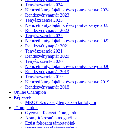
Tenyészszemle 2024
Nemzeti kutyafajtáink éves pontversenye 2024
Rendezvénynaptár 2023
Tenyészszemle 2023
Nemzeti kutyafajtáink éves pontversenye 2023
Rendezvénynaptár 2022
Tenyészszemle 2022
Nemzeti kutyafajtáink éves pontversenye 2022
Rendezvénynaptár 2021
Tenyészszemle 2021
Rendezvénynaptár 2020
Tenyészszemle 2020
Nemzeti kutyafajtáink éves pontversenye 2020
Rendezvénynaptár 2019
Tenyészszemle 2019
Nemzeti kutyafajtáink éves pontversenye 2019
Rendezvénynaptár 2018
Online Champion
Képzések
MEOE Szövetség tenyésztői tanfolyam
Támogatóink
Gyémánt fokozat támogatóink
Arany fokozatú támogatóink
Ezüst fokozatú támogatóink