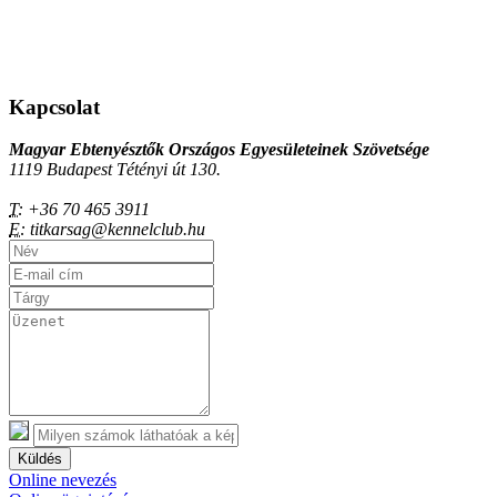
Kapcsolat
Magyar Ebtenyésztők Országos Egyesületeinek Szövetsége
1119 Budapest Tétényi út 130.
T:
+36 70 465 3911
E:
titkarsag@kennelclub.hu
Küldés
Online nevezés