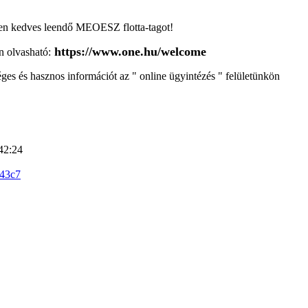
en kedves leendő MEOESZ flotta-tagot!
https://www.one.hu/welcome
n olvasható:
ges és hasznos információt az " online ügyintézés " felületünkön
42:24
243c7