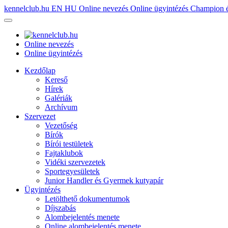
kennelclub.hu
EN
HU
Online nevezés
Online ügyintézés
Champion é
Online nevezés
Online ügyintézés
Kezdőlap
Kereső
Hírek
Galériák
Archívum
Szervezet
Vezetőség
Bírók
Bírói testületek
Fajtaklubok
Vidéki szervezetek
Sportegyesületek
Junior Handler és Gyermek kutyapár
Ügyintézés
Letölthető dokumentumok
Díjszabás
Alombejelentés menete
Online alombejelentés menete