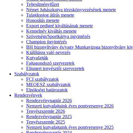
Teljesítményfűzet
Német Juhászkutya törzskönyvezésének menete
Tulajdonjog átírás menete
Honosítás menete
Export pedigré kiváltásának menete
Kennelnév kiváltás menete
Szövetségi/Sportkártya ügyintézés
Champion ügyintézés
BH bizonyítvány és/vagy Munkavizsga bizonyítvány kiv
Kiállításra való nevezés
Kutyafajták
Fajtagondozó szervezetek
Elismert tenyésztői szervezetek
Szabályzatok
FCI szabályzatok
MEOESZ szabályzatok
Elnökségi határozatok
Rendezvények
Rendezvénynaptár 2026
Nemzeti kutyafajtaink éves pontversenye 2026
Tenyészszemle 2026
Rendezvénynaptár 2025
Tenyészszemle 2025
Nemzeti kutyafajtaink éves pontversenye 2025
Rendezvénynaptár 2024