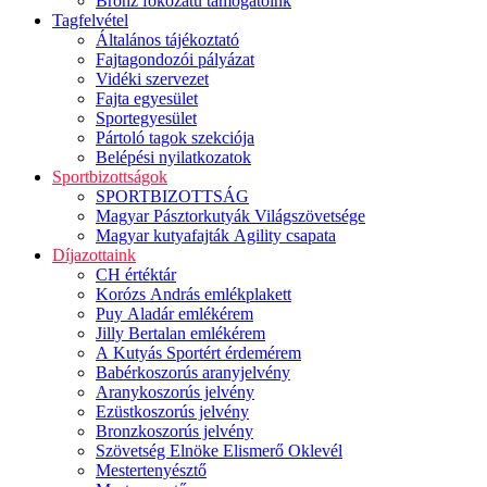
Bronz fokozatú támogatóink
Tagfelvétel
Általános tájékoztató
Fajtagondozói pályázat
Vidéki szervezet
Fajta egyesület
Sportegyesület
Pártoló tagok szekciója
Belépési nyilatkozatok
Sportbizottságok
SPORTBIZOTTSÁG
Magyar Pásztorkutyák Világszövetsége
Magyar kutyafajták Agility csapata
Díjazottaink
CH értéktár
Korózs András emlékplakett
Puy Aladár emlékérem
Jilly Bertalan emlékérem
A Kutyás Sportért érdemérem
Babérkoszorús aranyjelvény
Aranykoszorús jelvény
Ezüstkoszorús jelvény
Bronzkoszorús jelvény
Szövetség Elnöke Elismerő Oklevél
Mestertenyésztő