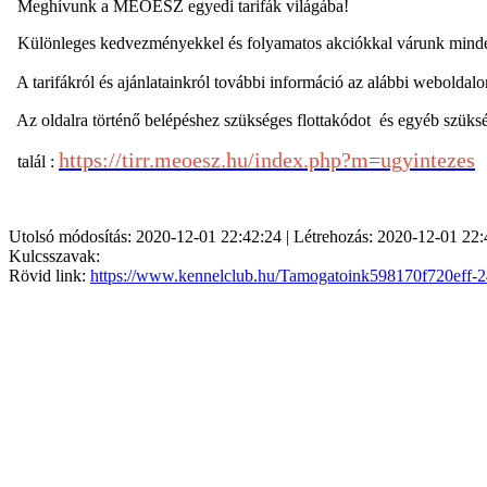
Meghívunk a
MEOESZ egyedi tarifák világába!
Különleges kedvezményekkel és folyamatos akciókkal várunk mind
A tarifákról és ajánlatainkról további információ az alábbi weboldalo
Az oldalra történő belépéshez szükséges
flottakódot és egyéb szüksé
https://tirr.meoesz.hu/index.php?m=ugyintezes
talál :
Utolsó módosítás: 2020-12-01 22:42:24 | Létrehozás: 2020-12-01 22:
Kulcsszavak:
Rövid link:
https://www.kennelclub.hu/Tamogatoink598170f720eff-