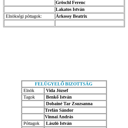
Gröschl Ferenc
Lakatos István
Elnökségi póttagok:
Árkossy Beatrix
FELÜGYELŐ BIZOTTSÁG
Elnök
Vida József
Tagok
Benkő István
Dobainé Tar Zsuzsanna
Trefán Sándor
Vinnai András
Póttagok
László István