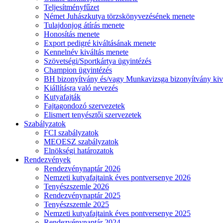
Teljesítményfűzet
Német Juhászkutya törzskönyvezésének menete
Tulajdonjog átírás menete
Honosítás menete
Export pedigré kiváltásának menete
Kennelnév kiváltás menete
Szövetségi/Sportkártya ügyintézés
Champion ügyintézés
BH bizonyítvány és/vagy Munkavizsga bizonyítvány kiv
Kiállításra való nevezés
Kutyafajták
Fajtagondozó szervezetek
Elismert tenyésztői szervezetek
Szabályzatok
FCI szabályzatok
MEOESZ szabályzatok
Elnökségi határozatok
Rendezvények
Rendezvénynaptár 2026
Nemzeti kutyafajtaink éves pontversenye 2026
Tenyészszemle 2026
Rendezvénynaptár 2025
Tenyészszemle 2025
Nemzeti kutyafajtaink éves pontversenye 2025
Rendezvénynaptár 2024