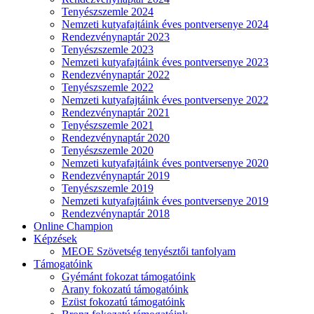
Tenyészszemle 2024
Nemzeti kutyafajtáink éves pontversenye 2024
Rendezvénynaptár 2023
Tenyészszemle 2023
Nemzeti kutyafajtáink éves pontversenye 2023
Rendezvénynaptár 2022
Tenyészszemle 2022
Nemzeti kutyafajtáink éves pontversenye 2022
Rendezvénynaptár 2021
Tenyészszemle 2021
Rendezvénynaptár 2020
Tenyészszemle 2020
Nemzeti kutyafajtáink éves pontversenye 2020
Rendezvénynaptár 2019
Tenyészszemle 2019
Nemzeti kutyafajtáink éves pontversenye 2019
Rendezvénynaptár 2018
Online Champion
Képzések
MEOE Szövetség tenyésztői tanfolyam
Támogatóink
Gyémánt fokozat támogatóink
Arany fokozatú támogatóink
Ezüst fokozatú támogatóink