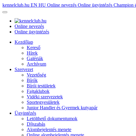
kennelclub.hu
EN
HU
Online nevezés
Online ügyintézés
Champion é
Online nevezés
Online ügyintézés
Kezdőlap
Kereső
Hírek
Galériák
Archívum
Szervezet
Vezetőség
Bírók
Bírói testületek
Fajtaklubok
Vidéki szervezetek
Sportegyesületek
Junior Handler és Gyermek kutyapár
Ügyintézés
Letölthető dokumentumok
Díjszabás
Alombejelentés menete
Online alombejelentés menete