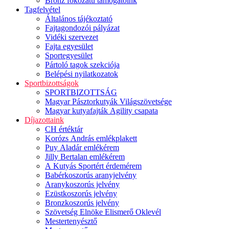
Bronz fokozatú támogatóink
Tagfelvétel
Általános tájékoztató
Fajtagondozói pályázat
Vidéki szervezet
Fajta egyesület
Sportegyesület
Pártoló tagok szekciója
Belépési nyilatkozatok
Sportbizottságok
SPORTBIZOTTSÁG
Magyar Pásztorkutyák Világszövetsége
Magyar kutyafajták Agility csapata
Díjazottaink
CH értéktár
Korózs András emlékplakett
Puy Aladár emlékérem
Jilly Bertalan emlékérem
A Kutyás Sportért érdemérem
Babérkoszorús aranyjelvény
Aranykoszorús jelvény
Ezüstkoszorús jelvény
Bronzkoszorús jelvény
Szövetség Elnöke Elismerő Oklevél
Mestertenyésztő