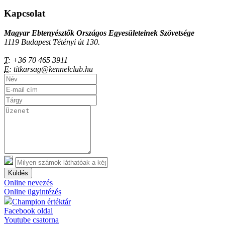
Kapcsolat
Magyar Ebtenyésztők Országos Egyesületeinek Szövetsége
1119 Budapest Tétényi út 130.
T:
+36 70 465 3911
E:
titkarsag@kennelclub.hu
Küldés
Online nevezés
Online ügyintézés
Champion értéktár
Facebook oldal
Youtube csatorna