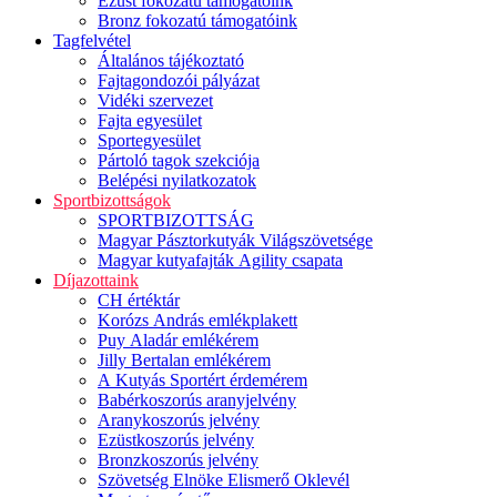
Ezüst fokozatú támogatóink
Bronz fokozatú támogatóink
Tagfelvétel
Általános tájékoztató
Fajtagondozói pályázat
Vidéki szervezet
Fajta egyesület
Sportegyesület
Pártoló tagok szekciója
Belépési nyilatkozatok
Sportbizottságok
SPORTBIZOTTSÁG
Magyar Pásztorkutyák Világszövetsége
Magyar kutyafajták Agility csapata
Díjazottaink
CH értéktár
Korózs András emlékplakett
Puy Aladár emlékérem
Jilly Bertalan emlékérem
A Kutyás Sportért érdemérem
Babérkoszorús aranyjelvény
Aranykoszorús jelvény
Ezüstkoszorús jelvény
Bronzkoszorús jelvény
Szövetség Elnöke Elismerő Oklevél