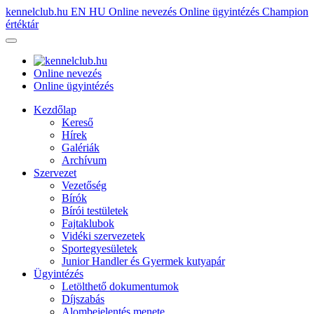
kennelclub.hu
EN
HU
Online nevezés
Online ügyintézés
Champion
értéktár
Online nevezés
Online ügyintézés
Kezdőlap
Kereső
Hírek
Galériák
Archívum
Szervezet
Vezetőség
Bírók
Bírói testületek
Fajtaklubok
Vidéki szervezetek
Sportegyesületek
Junior Handler és Gyermek kutyapár
Ügyintézés
Letölthető dokumentumok
Díjszabás
Alombejelentés menete