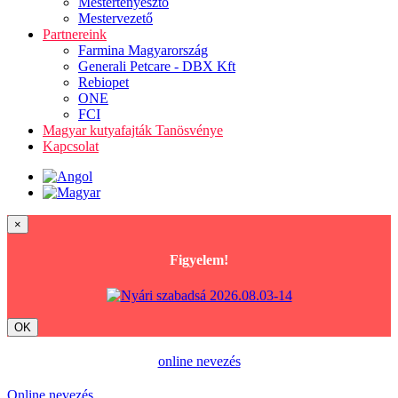
Mestertenyésztő
Mestervezető
Partnereink
Farmina Magyarország
Generali Petcare - DBX Kft
Rebiopet
ONE
FCI
Magyar kutyafajták Tanösvénye
Kapcsolat
×
Figyelem!
OK
online nevezés
Online nevezés