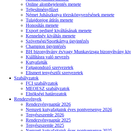
Online alombejelentés menete
Teljesítményfűzet
Német Juhászkutya törzskönyvezésének menete
Tulajdonjog átírás menete
Honosítás menete
Export pedigré kiváltásának menete
Kennelnév kiváltás menete
Szövetségi/Sportkártya ügyintézés
Champion ügyintézés
BH bizonyítvány és/vagy Munkavizsga bizonyítvány kiv
Kiállításra való nevezés
Kutyafajták
Fajtagondozó szervezetek
Elismert tenyésztői szervezetek
Szabályzatok
FCI szabályzatok
MEOESZ szabályzatok
Elnökségi határozatok
Rendezvények
Rendezvénynaptár 2026
Nemzeti kutyafajtaink éves pontversenye 2026
Tenyészszemle 2026
Rendezvénynaptár 2025
Tenyészszemle 2025
Nemzeti kutyafajtaink éves pontversenye 2025