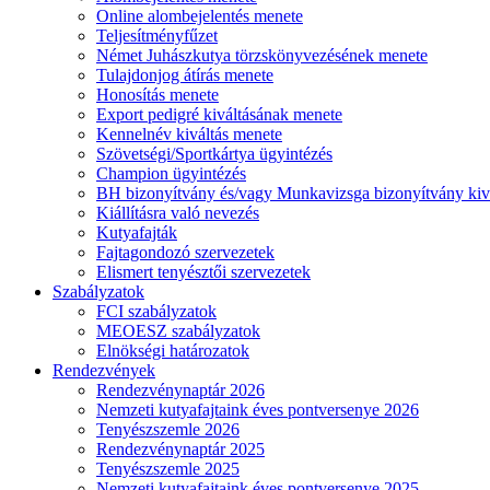
Online alombejelentés menete
Teljesítményfűzet
Német Juhászkutya törzskönyvezésének menete
Tulajdonjog átírás menete
Honosítás menete
Export pedigré kiváltásának menete
Kennelnév kiváltás menete
Szövetségi/Sportkártya ügyintézés
Champion ügyintézés
BH bizonyítvány és/vagy Munkavizsga bizonyítvány kiv
Kiállításra való nevezés
Kutyafajták
Fajtagondozó szervezetek
Elismert tenyésztői szervezetek
Szabályzatok
FCI szabályzatok
MEOESZ szabályzatok
Elnökségi határozatok
Rendezvények
Rendezvénynaptár 2026
Nemzeti kutyafajtaink éves pontversenye 2026
Tenyészszemle 2026
Rendezvénynaptár 2025
Tenyészszemle 2025
Nemzeti kutyafajtaink éves pontversenye 2025