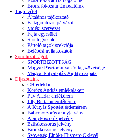
Ezüst fokozatú támogatóink
Bronz fokozatú támogatóink
Tagfelvétel
Általános tájékoztató
Fajtagondozói pályázat
Vidéki szervezet
Fajta egyesület
Sportegyesület
Pártoló tagok szekciója
Belépési nyilatkozatok
Sportbizottságok
SPORTBIZOTTSÁG
Magyar Pásztorkutyák Világszövetsége
Magyar kutyafajták Agility csapata
Díjazottaink
CH értéktár
Korózs András emlékplakett
Puy Aladár emlékérem
Jilly Bertalan emlékérem
A Kutyás Sportért érdemérem
Babérkoszorús aranyjelvény
Aranykoszorús jelvény
Ezüstkoszorús jelvény
Bronzkoszorús jelvény
Szövetség Elnöke Elismerő Oklevél