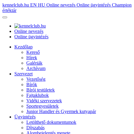
kennelclub.hu
EN
HU
Online nevezés
Online ügyintézés
Champion
értéktár
Online nevezés
Online ügyintézés
Kezdőlap
Kereső
Hírek
Galériák
Archívum
Szervezet
Vezetőség
Bírók
Bírói testületek
Fajtaklubok
Vidéki szervezetek
Sportegyesületek
Junior Handler és Gyermek kutyapár
Ügyintézés
Letölthető dokumentumok
Díjszabás
Alombejelentés menete