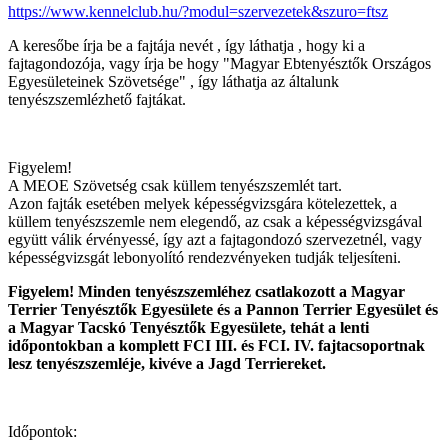
https://www.kennelclub.hu/?modul=szervezetek&szuro=ftsz
A keresőbe írja be a fajtája nevét , így láthatja , hogy ki a
fajtagondozója, vagy írja be hogy "Magyar Ebtenyésztők Országos
Egyesületeinek Szövetsége" , így láthatja az általunk
tenyészszemlézhető fajtákat.
Figyelem!
A MEOE Szövetség csak küllem tenyészszemlét tart.
Azon fajták esetében melyek képességvizsgára kötelezettek, a
küllem tenyészszemle nem elegendő, az csak a képességvizsgával
együtt válik érvényessé, így azt a fajtagondozó szervezetnél, vagy
képességvizsgát lebonyolító rendezvényeken tudják teljesíteni.
Figyelem! Minden tenyészszemléhez csatlakozott a Magyar
Terrier Tenyésztők Egyesülete és a Pannon Terrier Egyesület és
a Magyar Tacskó Tenyésztők Egyesülete, tehát a lenti
időpontokban a komplett FCI III. és FCI. IV. fajtacsoportnak
lesz tenyészszemléje, kivéve a Jagd Terriereket.
Időpontok: