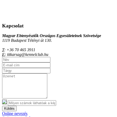
Kapcsolat
Magyar Ebtenyésztők Országos Egyesületeinek Szövetsége
1119 Budapest Tétényi út 130.
T:
+36 70 465 3911
E:
titkarsag@kennelclub.hu
Küldés
Online nevezés