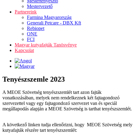
Mestertenyésztő
Mestervezető
Partnereink
Farmina Magyarország
Generali Petcare - DBX Kft
Rebiopet
ONE
FCI
Magyar kutyafajták Tanösvénye
Kapcsolat
Tenyészszemle 2023
A MEOE Szövetség tenyészszemlét tart azon fajták
vonatkozásában, melyek nem rendelkeznek két fajtagondozó
szervezettel vagy egy fajtagondozó szervezet van és speciál
megállapodás alapján a MEOE Szövetség is tarthat tenyészszemlét.
A következő linken tudja ellenőrizni, hogy MEOE Szövetség mely
kutyafajták részére tart tenyészszemlét: