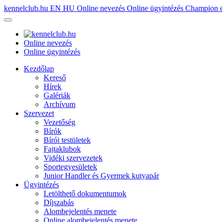
kennelclub.hu
EN
HU
Online nevezés
Online ügyintézés
Champion é
Online nevezés
Online ügyintézés
Kezdőlap
Kereső
Hírek
Galériák
Archívum
Szervezet
Vezetőség
Bírók
Bírói testületek
Fajtaklubok
Vidéki szervezetek
Sportegyesületek
Junior Handler és Gyermek kutyapár
Ügyintézés
Letölthető dokumentumok
Díjszabás
Alombejelentés menete
Online alombejelentés menete