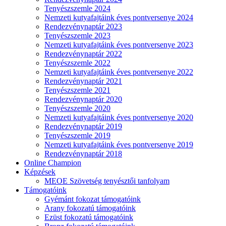
Tenyészszemle 2024
Nemzeti kutyafajtáink éves pontversenye 2024
Rendezvénynaptár 2023
Tenyészszemle 2023
Nemzeti kutyafajtáink éves pontversenye 2023
Rendezvénynaptár 2022
Tenyészszemle 2022
Nemzeti kutyafajtáink éves pontversenye 2022
Rendezvénynaptár 2021
Tenyészszemle 2021
Rendezvénynaptár 2020
Tenyészszemle 2020
Nemzeti kutyafajtáink éves pontversenye 2020
Rendezvénynaptár 2019
Tenyészszemle 2019
Nemzeti kutyafajtáink éves pontversenye 2019
Rendezvénynaptár 2018
Online Champion
Képzések
MEOE Szövetség tenyésztői tanfolyam
Támogatóink
Gyémánt fokozat támogatóink
Arany fokozatú támogatóink
Ezüst fokozatú támogatóink