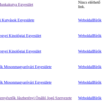
Nincs elérhető
unkakutya Egyesület
link.
i Kutyások Egyesülete
Weboldal
Bírók
yei Kinológiai Egyesület
Weboldal
Bírók
yei Kinológiai Egyesület
Weboldal
Bírók
ők Mosonmagyaróvári Egyesülete
Weboldal
Bírók
ők Mosonmagyaróvári Egyesülete
Weboldal
Bírók
enyésztők Jászberényi Önálló Jogú Szervezete
Weboldal
Bírók