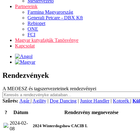
Mestervezető
Partnereink
Farmina Magyarország
Generali Petcare - DBX Kft
Rebiopet
ONE
FCI
Magyar kutyafajták Tanösvénye
Kapcsolat
Rendezvények
A MEOESZ és tagszervezeteinek rendezvényei
Szűrés:
Agár
|
Agility
|
Dog Dancing
|
Junior Handler
|
Kotorék
|
Kü
?
Dátum
Rendezvény megnevezése
2024-02-
2024 Winterdogshow CACIB I.
08