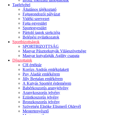
Bronz fokozatú támogatóink
Tagfelvétel
Általános tájékoztató
Fajtagondozói pályázat
Vidéki szervezet
Fajta egyesület
Sportegyesület
Pártoló tagok szekciója
Belépési nyilatkozatok
Sportbizottságok
SPORTBIZOTTSÁG
Magyar Pásztorkutyák Világszövetsége
Magyar kutyafajták Agility csapata
Díjazottaink
CH értéktár
Korózs András emlékplakett
Puy Aladár emlékérem
Jilly Bertalan emlékérem
A Kutyás Sportért érdemérem
Babérkoszorús aranyjelvény
Aranykoszorús jelvény
Ezüstkoszorús jelvény
Bronzkoszorús jelvény
Szövetség Elnöke Elismerő Oklevél
Mestertenyésztő