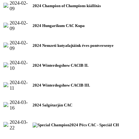
2024-02-
2024 Champion of Champions kiállítás
09
2024-02-
2024 Hungarikum CAC Kupa
09
2024-02-
2024 Nemzeti kutyafajtáink éves pontversenye
09
2024-02-
2024 Winterdogshow CACIB II.
10
2024-02-
2024 Winterdogshow CACIB III.
11
2024-03-
2024 Salgótarján CAC
16
2024-03-
2024 Pécs CAC - Speciál CH
22