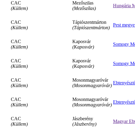
CAC
Mezőszilas
Hungária M
(Küllem)
(Mezőszílas)
CAC
Tápiószentmárton
Pest megye
(Küllem)
(Tápiószentmárton)
CAC
Kaposvár
Somogy Meg
(Küllem)
(Kaposvár)
CAC
Kaposvár
Somogy Meg
(Küllem)
(Kaposvár)
CAC
Mosonmagyaróvár
Ebtenyészt
(Küllem)
(Mosonmagyaróvár)
CAC
Mosonmagyaróvár
Ebtenyészt
(Küllem)
(Mosonmagyaróvár)
CAC
Jászberény
Magyar Ebt
(Küllem)
(Jászberény)