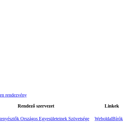
en rendezvény
Rendező szervezet
Linkek
enyésztők Országos Egyesületeinek Szövetsége
Weboldal
Bírók