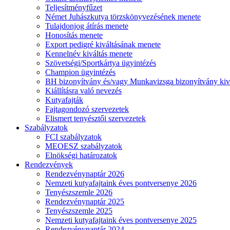
Teljesítményfűzet
Német Juhászkutya törzskönyvezésének menete
Tulajdonjog átírás menete
Honosítás menete
Export pedigré kiváltásának menete
Kennelnév kiváltás menete
Szövetségi/Sportkártya ügyintézés
Champion ügyintézés
BH bizonyítvány és/vagy Munkavizsga bizonyítvány kiv
Kiállításra való nevezés
Kutyafajták
Fajtagondozó szervezetek
Elismert tenyésztői szervezetek
Szabályzatok
FCI szabályzatok
MEOESZ szabályzatok
Elnökségi határozatok
Rendezvények
Rendezvénynaptár 2026
Nemzeti kutyafajtaink éves pontversenye 2026
Tenyészszemle 2026
Rendezvénynaptár 2025
Tenyészszemle 2025
Nemzeti kutyafajtaink éves pontversenye 2025
Rendezvénynaptár 2024