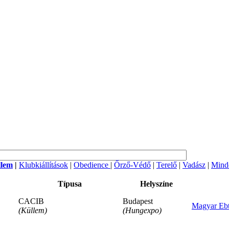
llem
|
Klubkiállítások
|
Obedience
|
Őrző-Védő
|
Terelő
|
Vadász
|
Mind
Típusa
Helyszíne
CACIB
Budapest
Magyar Ebt
(Küllem)
(Hungexpo)