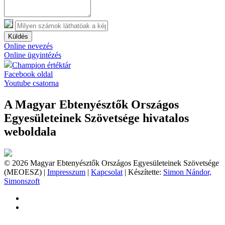
Küldés
Online nevezés
Online ügyintézés
Champion értéktár
Facebook oldal
Youtube csatorna
A Magyar Ebtenyésztők Országos
Egyesületeinek Szövetsége hivatalos
weboldala
© 2026 Magyar Ebtenyésztők Országos Egyesületeinek Szövetsége
(MEOESZ) |
Impresszum
|
Kapcsolat
| Készítette:
Simon Nándor,
Simonszoft