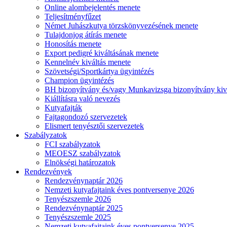
Online alombejelentés menete
Teljesítményfűzet
Német Juhászkutya törzskönyvezésének menete
Tulajdonjog átírás menete
Honosítás menete
Export pedigré kiváltásának menete
Kennelnév kiváltás menete
Szövetségi/Sportkártya ügyintézés
Champion ügyintézés
BH bizonyítvány és/vagy Munkavizsga bizonyítvány kiv
Kiállításra való nevezés
Kutyafajták
Fajtagondozó szervezetek
Elismert tenyésztői szervezetek
Szabályzatok
FCI szabályzatok
MEOESZ szabályzatok
Elnökségi határozatok
Rendezvények
Rendezvénynaptár 2026
Nemzeti kutyafajtaink éves pontversenye 2026
Tenyészszemle 2026
Rendezvénynaptár 2025
Tenyészszemle 2025
Nemzeti kutyafajtaink éves pontversenye 2025