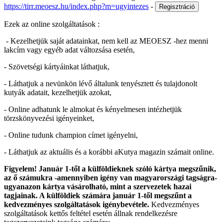
https://tirr.meoesz.hu/index.php?m=ugyintezes
-
Ezek az online szolgáltatások :
- Kezelhetjük saját adatainkat, nem kell az MEOESZ -hez menni
lakcím vagy egyéb adat változsása esetén,
- Szövetségi kártyáinkat láthatjuk,
- Láthatjuk a nevünkön lévő általunk tenyésztett és tulajdonolt
kutyák adatait, kezelhetjük azokat,
- Online adhatunk le almokat és kényelmesen intézhetjük
törzskönyvezési igényeinket,
- Online tudunk champion címet igényelni,
- Láthatjuk az aktuális és a korábbi aKutya magazin számait online.
Figyelem! Január 1-től a külföldieknek szóló kártya megszűnik,
az ő számukra -amennyiben igény van magyarországi tagságra-
ugyanazon kártya vásárolható, mint a szervezetek hazai
tagjainak. A külföldiek számára január 1-től megszűnt a
kedvezményes szolgáltatások igénybevétele.
Kedvezményes
szolgáltatások kettős feltétel esetén állnak rendelkezésre