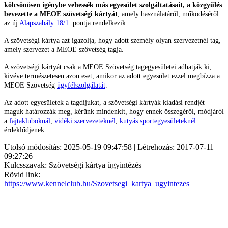
kölcsönösen igénybe vehessék más egyesület szolgáltatásait, a közgyűlés
bevezette a MEOE szövetségi kártyát
, amely használatáról, működéséről
az új
Alapszabály 18/1
. pontja rendelkezik.
A szövetségi kártya azt igazolja, hogy adott személy olyan szervezetnél tag,
amely szervezet a MEOE szövetség tagja.
A szövetségi kártyát csak a MEOE Szövetség tagegyesületei adhatják ki,
kivéve természetesen azon eset, amikor az adott egyesület ezzel megbízza a
MEOE Szövetség
ügyfélszolgálatát
.
Az adott egyesületek a tagdíjukat, a szövetségi kártyák kiadási rendjét
maguk határozzák meg, kérünk mindenkit, hogy ennek összegéről, módjáról
a
fajtakluboknál
,
vidéki szervezeteknél
,
kutyás sportegyesületeknél
érdeklődjenek.
Utolsó módosítás: 2025-05-19 09:47:58 | Létrehozás: 2017-07-11
09:27:26
Kulcsszavak: Szövetségi kártya ügyintézés
Rövid link:
https://www.kennelclub.hu/Szovetsegi_kartya_ugyintezes