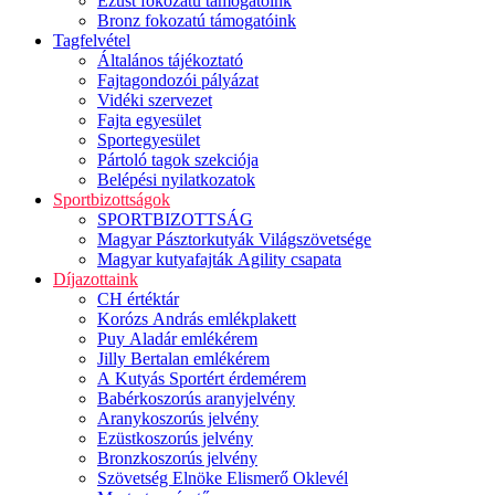
Ezüst fokozatú támogatóink
Bronz fokozatú támogatóink
Tagfelvétel
Általános tájékoztató
Fajtagondozói pályázat
Vidéki szervezet
Fajta egyesület
Sportegyesület
Pártoló tagok szekciója
Belépési nyilatkozatok
Sportbizottságok
SPORTBIZOTTSÁG
Magyar Pásztorkutyák Világszövetsége
Magyar kutyafajták Agility csapata
Díjazottaink
CH értéktár
Korózs András emlékplakett
Puy Aladár emlékérem
Jilly Bertalan emlékérem
A Kutyás Sportért érdemérem
Babérkoszorús aranyjelvény
Aranykoszorús jelvény
Ezüstkoszorús jelvény
Bronzkoszorús jelvény
Szövetség Elnöke Elismerő Oklevél