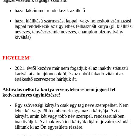
tagszervezeteink tagsága számára:
hazai lakcímmel rendelkezik az illető
hazai kiállítású származási lappal, vagy honosított származási
lappal rendelkezik az ügylethez felhasznált kutya (pl. kiállítási
nevezés, tenyészszemle nevezés, champion bizonyítvány
kiváltás)
FIGYELEM!
2021. évtől kezdve már nem fogadjuk el az inaktív státuszú
kártyákat a tulajdonosoktól, és az ebből fakadó vitákat az
értékesítő szervezetre hárítjuk át.
Aktiválás nélkül a kártya érvénytelen és nem jogosít fel
kedvezményes ügyintézésre!
Egy szövetségi kártyán csak egy tag neve szerepelhet. Nem
lehet két vagy több embernek ugyanaz a kártyája. Azt a
kártyát, amin két vagy több név szerepel, rendszerünkben
inaktiváljuk. Az inaktívvá tett kártyák díjáról jóváíró számlát
állítunk ki az Ön egyesülete részére.