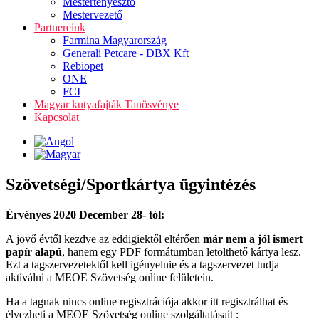
Mestertenyésztő
Mestervezető
Partnereink
Farmina Magyarország
Generali Petcare - DBX Kft
Rebiopet
ONE
FCI
Magyar kutyafajták Tanösvénye
Kapcsolat
Szövetségi/Sportkártya ügyintézés
Érvényes 2020 December 28- tól:
A jövő évtől kezdve az eddigiektől eltérően
már nem a jól ismert
papír alapú
, hanem egy PDF formátumban letölthető kártya lesz.
Ezt a tagszervezetektől kell igényelnie és a tagszervezet tudja
aktíválni a MEOE Szövetség online felületein.
Ha a tagnak nincs online regisztrációja akkor itt regisztrálhat és
élvezheti a MEOE Szövetség online szolgáltatásait :