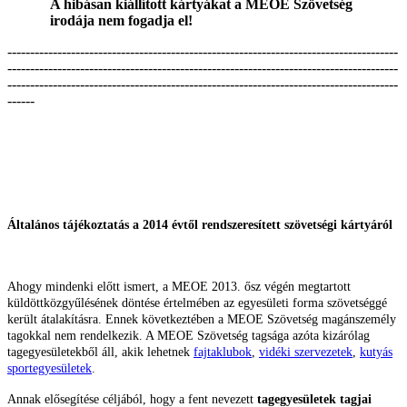
A hibásan kiállított kártyákat a MEOE Szövetség
irodája nem fogadja el!
--------------------------------------------------------------------------------------
--------------------------------------------------------------------------------------
--------------------------------------------------------------------------------------
------
Általános tájékoztatás a 2014 évtől rendszeresített szövetségi kártyáról
Ahogy mindenki előtt ismert, a MEOE 2013. ősz végén megtartott
küldöttközgyűlésének döntése értelmében az egyesületi forma szövetséggé
került átalakításra. Ennek következtében a MEOE Szövetség magánszemély
tagokkal nem rendelkezik. A MEOE Szövetség tagsága azóta kizárólag
tagegyesületekből áll, akik lehetnek
fajtaklubok
,
vidéki szervezetek
,
kutyás
sportegyesületek
.
Annak elősegítése céljából, hogy a fent nevezett
tagegyesületek tagjai