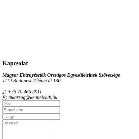
Kapcsolat
Magyar Ebtenyésztők Országos Egyesületeinek Szövetsége
1119 Budapest Tétényi út 130.
T:
+36 70 465 3911
E:
titkarsag@kennelclub.hu