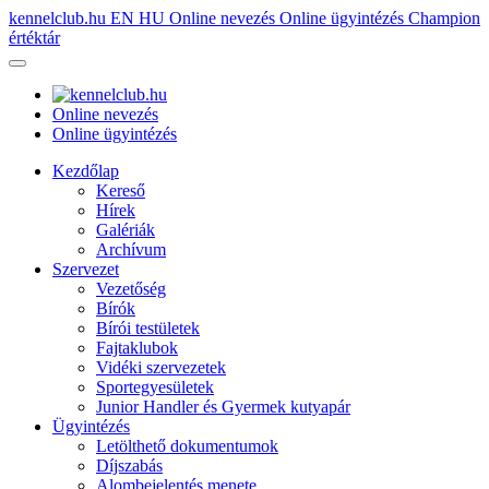
kennelclub.hu
EN
HU
Online nevezés
Online ügyintézés
Champion
értéktár
Online nevezés
Online ügyintézés
Kezdőlap
Kereső
Hírek
Galériák
Archívum
Szervezet
Vezetőség
Bírók
Bírói testületek
Fajtaklubok
Vidéki szervezetek
Sportegyesületek
Junior Handler és Gyermek kutyapár
Ügyintézés
Letölthető dokumentumok
Díjszabás
Alombejelentés menete