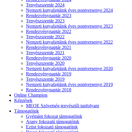
Tenyészszemle 2024
Nemzeti kutyafajtáink éves pontversenye 2024
Rendezvénynaptár 2023
Tenyészszemle 2023
Nemzeti kutyafajtáink éves pontversenye 2023
Rendezvénynaptár 2022
Tenyészszemle 2022
Nemzeti kutyafajtáink éves pontversenye 2022
Rendezvénynaptár 2021
Tenyészszemle 2021
Rendezvénynaptár 2020
Tenyészszemle 2020
Nemzeti kutyafajtáink éves pontversenye 2020
Rendezvénynaptár 2019
Tenyészszemle 2019
Nemzeti kutyafajtáink éves pontversenye 2019
Rendezvénynaptár 2018
Online Champion
Képzések
MEOE Szövetség tenyésztői tanfolyam
Támogatóink
Gyémánt fokozat támogatóink
Arany fokozatú támogatóink
Ezüst fokozatú támogatóink