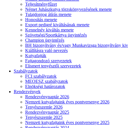
Teljesítményfűzet
Német Juhászkutya törzskönyvezésének menete
Tulajdonjog átírás menete
Honosítás menete
Export pedigré kiváltásának menete
Kennelnév kiváltás menete
Szövetségi/Sportkártya ügyintézés
Champion ügyintézés
BH bizonyítvány és/vagy Munkavizsga bizonyítvány kiv
Kiállításra való nevezés
Kutyafajták
Fajtagondozó szervezetek
Elismert tenyésztői szervezetek
Szabályzatok
FCI szabályzatok
MEOESZ szabályzatok
Elnökségi határozatok
Rendezvények
Rendezvénynaptár 2026
Nemzeti kutyafajtaink éves pontversenye 2026
Tenyészszemle 2026
Rendezvénynaptár 2025
Tenyészszemle 2025
Nemzeti kutyafajtaink éves pontversenye 2025
Rendezvénynaptár 2024