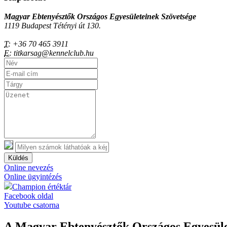
Magyar Ebtenyésztők Országos Egyesületeinek Szövetsége
1119 Budapest Tétényi út 130.
T:
+36 70 465 3911
E:
titkarsag@kennelclub.hu
Küldés
Online nevezés
Online ügyintézés
Champion értéktár
Facebook oldal
Youtube csatorna
A Magyar Ebtenyésztők Országos Egyesület