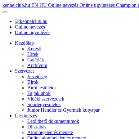
kennelclub.hu
EN
HU
Online nevezés
Online ügyintézés
Champion é
Online nevezés
Online ügyintézés
Kezdőlap
Kereső
Hírek
Galériák
Archívum
Szervezet
Vezetőség
Bírók
Bírói testületek
Fajtaklubok
Vidéki szervezetek
Sportegyesületek
Junior Handler és Gyermek kutyapár
Ügyintézés
Letölthető dokumentumok
Díjszabás
Alombejelentés menete
Online alombejelentés menete