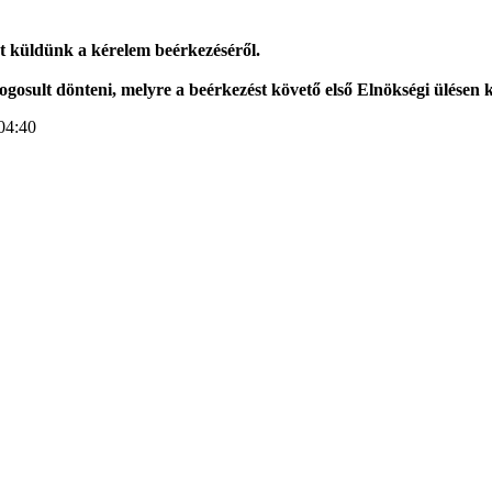
st küldünk a kérelem beérkezéséről.
osult dönteni, melyre a beérkezést követő első Elnökségi ülésen k
04:40