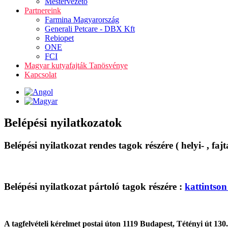
Mestervezető
Partnereink
Farmina Magyarország
Generali Petcare - DBX Kft
Rebiopet
ONE
FCI
Magyar kutyafajták Tanösvénye
Kapcsolat
Belépési nyilatkozatok
Belépési nyilatkozat rendes tagok részére ( helyi- , faj
Belépési nyilatkozat pártoló tagok részére :
kattintson
A tagfelvételi kérelmet postai úton 1119 Budapest, Tétényi út 13