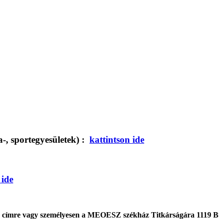
ta-, sportegyesületek) :
kattintson ide
 ide
0. címre vagy személyesen a MEOESZ székház Titkárságára 1119 Buda