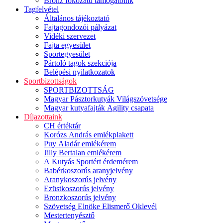
Bronz fokozatú támogatóink
Tagfelvétel
Általános tájékoztató
Fajtagondozói pályázat
Vidéki szervezet
Fajta egyesület
Sportegyesület
Pártoló tagok szekciója
Belépési nyilatkozatok
Sportbizottságok
SPORTBIZOTTSÁG
Magyar Pásztorkutyák Világszövetsége
Magyar kutyafajták Agility csapata
Díjazottaink
CH értéktár
Korózs András emlékplakett
Puy Aladár emlékérem
Jilly Bertalan emlékérem
A Kutyás Sportért érdemérem
Babérkoszorús aranyjelvény
Aranykoszorús jelvény
Ezüstkoszorús jelvény
Bronzkoszorús jelvény
Szövetség Elnöke Elismerő Oklevél
Mestertenyésztő