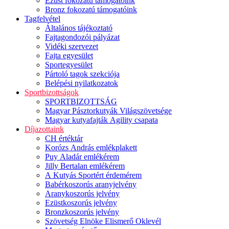
Ezüst fokozatú támogatóink
Bronz fokozatú támogatóink
Tagfelvétel
Általános tájékoztató
Fajtagondozói pályázat
Vidéki szervezet
Fajta egyesület
Sportegyesület
Pártoló tagok szekciója
Belépési nyilatkozatok
Sportbizottságok
SPORTBIZOTTSÁG
Magyar Pásztorkutyák Világszövetsége
Magyar kutyafajták Agility csapata
Díjazottaink
CH értéktár
Korózs András emlékplakett
Puy Aladár emlékérem
Jilly Bertalan emlékérem
A Kutyás Sportért érdemérem
Babérkoszorús aranyjelvény
Aranykoszorús jelvény
Ezüstkoszorús jelvény
Bronzkoszorús jelvény
Szövetség Elnöke Elismerő Oklevél