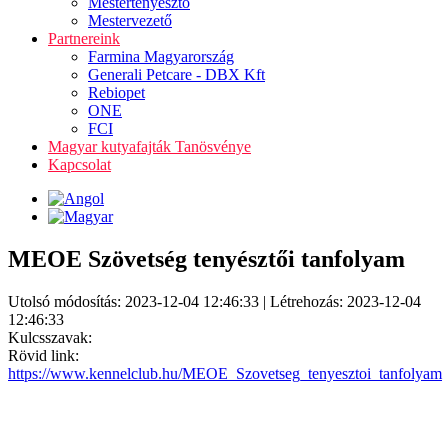
Mestertenyésztő
Mestervezető
Partnereink
Farmina Magyarország
Generali Petcare - DBX Kft
Rebiopet
ONE
FCI
Magyar kutyafajták Tanösvénye
Kapcsolat
MEOE Szövetség tenyésztői tanfolyam
Utolsó módosítás: 2023-12-04 12:46:33 | Létrehozás: 2023-12-04
12:46:33
Kulcsszavak:
Rövid link:
https://www.kennelclub.hu/MEOE_Szovetseg_tenyesztoi_tanfolyam