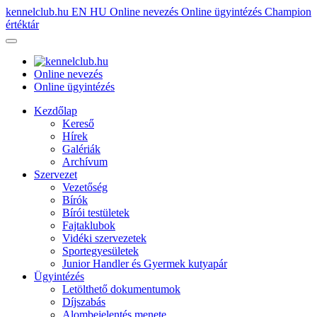
kennelclub.hu
EN
HU
Online nevezés
Online ügyintézés
Champion
értéktár
Online nevezés
Online ügyintézés
Kezdőlap
Kereső
Hírek
Galériák
Archívum
Szervezet
Vezetőség
Bírók
Bírói testületek
Fajtaklubok
Vidéki szervezetek
Sportegyesületek
Junior Handler és Gyermek kutyapár
Ügyintézés
Letölthető dokumentumok
Díjszabás
Alombejelentés menete