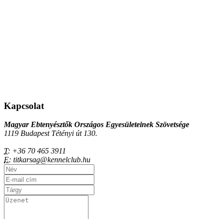
Kapcsolat
Magyar Ebtenyésztők Országos Egyesületeinek Szövetsége
1119 Budapest Tétényi út 130.
T:
+36 70 465 3911
E:
titkarsag@kennelclub.hu