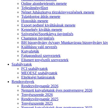
Online alombejelentés menete
Teljesítményfűzet
Német Juhászkutya törzskönyvezésének menete
Tulajdonjog átírás menete
Honosítás menete
Export pedigré kiváltásának menete
Kennelnév kiváltás menete
Szövetségi/Sportkártya ügyintézés
Champion ügyintézés
BH bizonyítvány és/vagy Munkavizsga bizonyítvány kiv
Kiállításra való nevezés
Kutyafajták
Fajtagondozó szervezetek
Elismert tenyésztői szervezetek
Szabályzatok
FCI szabályzatok
MEOESZ szabályzatok
Elnökségi határozatok
Rendezvények
Rendezvénynaptár 2026
Nemzeti kutyafajtaink éves pontversenye 2026
Tenyészszemle 2026
Rendezvénynaptár 2025
Tenyészszemle 2025
Nemzeti kutyafajtaink éves pontversenye 2025