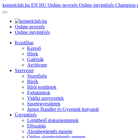
kennelclub.hu
EN
HU
Online nevezés
Online ügyintézés
Champion é
Online nevezés
Online ügyintézés
Kezdőlap
Kereső
Hírek
Galériák
Archívum
Szervezet
Vezetőség
Bírók
Bírói testületek
Fajtaklubok
Vidéki szervezetek
Sportegyesületek
Junior Handler és Gyermek kutyapár
Ügyintézés
Letölthető dokumentumok
Díjszabás
Alombejelentés menete
Online alombejelentés menete