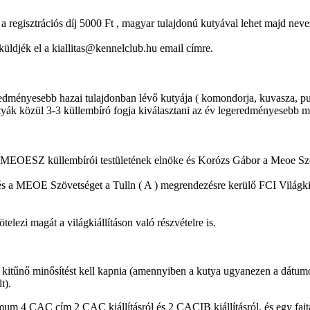
 a regisztrációs díj 5000 Ft , magyar tulajdonú kutyával lehet majd neve
küldjék el a kiallitas@kennelclub.hu email címre.
geredményesebb hazai tulajdonban lévő kutyája ( komondorja, kuvasza, pul
utyák közül 3-3 küllembíró fogja kiválasztani az év legeredményesebb ma
MEOESZ küllembírói testületének elnöke és Korózs Gábor a Meoe Szöve
 a MEOE Szövetséget a Tulln ( A ) megrendezésre kerülő FCI Világkiál
elezi magát a világkiállításon való részvételre is.
 kitűnő minősítést kell kapnia (amennyiben a kutya ugyanezen a dátumon
t).
m 4 CAC cím 2 CAC kiállításról és 2 CACIB kiállításról, és egy fa