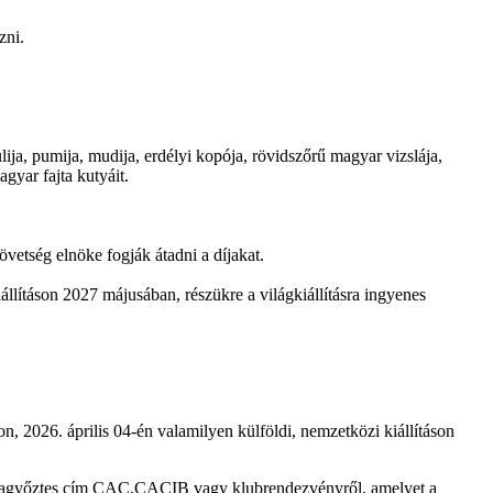
zni.
ija, pumija, mudija, erdélyi kopója, rövidszőrű magyar vizslája,
gyar fajta kutyáit.
tség elnöke fogják átadni a díjakat.
lításon 2027 májusában, részükre a világkiállításra ingyenes
, 2026. április 04-én valamilyen külföldi, nemzetközi kiállításon
jtagyőztes cím CAC,CACIB vagy klubrendezvényről, amelyet a