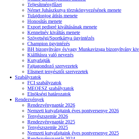
Teljesítményfűzet
Német Juhászkutya törzskönyvezésének menete
Tulajdonjog átírás menete
Honosítás menete
Export pedigré kiváltásának menete
Kennelnév kiváltás menete
Szövetségi/Sportkártya ügyintézés
Champion ügyintézés
BH bizonyítvány és/vagy Munkavizsga bizonyítvány kiv
Kiállításra való nevezés
Kutyafajták
Fajtagondozó szervezetek
Elismert tenyésztői szervezetek
Szabályzatok
FCI szabályzatok
MEOESZ szabályzatok
Elnökségi határozatok
Rendezvények
Rendezvénynaptár 2026
Nemzeti kutyafajtaink éves pontversenye 2026
Tenyészszemle 2026
Rendezvénynaptár 2025
Tenyészszemle 2025
Nemzeti kutyafajtaink éves pontversenye 2025
Rendezvénynaptár 2024