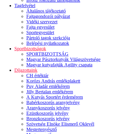
Bronz fokozatú támogatóink
Tagfelvétel
Általános tájékoztató
Fajtagondozói pályázat
Vidéki szervezet
Fajta egyesület
Sportegyesület
Pártoló tagok szekciója
Belépési nyilatkozatok
Sportbizottságok
SPORTBIZOTTSÁG
Magyar Pásztorkutyák Világszövetsége
Magyar kutyafajták Agility csapata
Díjazottaink
CH értéktár
Korózs András emlékplakett
Puy Aladár emlékérem
Jilly Bertalan emlékérem
A Kutyás Sportért érdemérem
Babérkoszorús aranyjelvény
Aranykoszorús jelvény
Ezüstkoszorús jelvény
Bronzkoszorús jelvény
Szövetség Elnöke Elismerő Oklevél
Mestertenyésztő