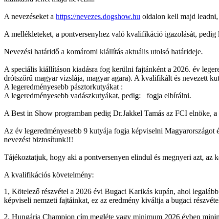
A nevezéseket a
https://nevezes.dogshow.hu
oldalon kell majd leadni,
A mellékleteket, a pontversenyhez való kvalifikáció igazolását, pedig 
Nevezési határidő a komáromi kiállítás aktuális utolsó határideje.
A speciális kiállításon kiadásra fog kerülni fajtánként a 2026. év le
drótszőrű magyar vizslája, magyar agara). A kvalifikált és nevezett k
A legeredményesebb pásztorkutyákat :
A legeredményesebb vadászkutyákat, pedig: fogja elbírálni.
A Best in Show programban pedig Dr.Jakkel Tamás az FCI elnöke, a 
Az év legeredményesebb 9 kutyája fogja képviselni Magyarországot és
nevezést biztosítunk!!!
Tájékoztatjuk, hogy aki a pontversenyen elindul és megnyeri azt, az köt
A kvalifikációs követelmény:
1, Kötelező részvétel a 2026 évi Bugaci Karikás kupán, ahol legalább
képviseli nemzeti fajtáinkat, ez az eredmény kiváltja a bugaci részvétel
2, Hungária Champion cím megléte vagy minimum 2026 évben minimu