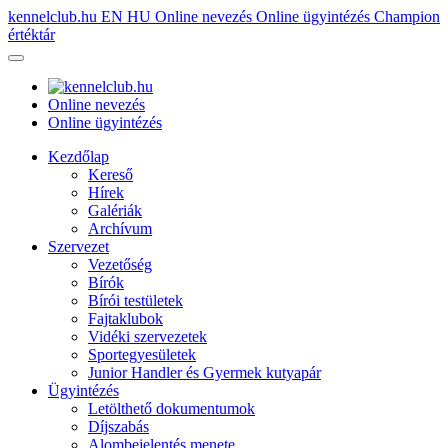
kennelclub.hu
EN
HU
Online nevezés
Online ügyintézés
Champion
értéktár
Online nevezés
Online ügyintézés
Kezdőlap
Kereső
Hírek
Galériák
Archívum
Szervezet
Vezetőség
Bírók
Bírói testületek
Fajtaklubok
Vidéki szervezetek
Sportegyesületek
Junior Handler és Gyermek kutyapár
Ügyintézés
Letölthető dokumentumok
Díjszabás
Alombejelentés menete