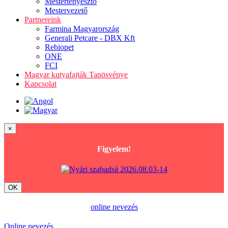
Mestertenyésztő
Mestervezető
Partnereink
Farmina Magyarország
Generali Petcare - DBX Kft
Rebiopet
ONE
FCI
Magyar kutyafajták Tanösvénye
Kapcsolat
×
Figyelem!
OK
online nevezés
Online nevezés