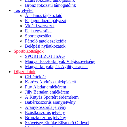
Ezüst fokozatú támogatóink
Bronz fokozatú támogatóink
Tagfelvétel
Általános tájékoztató
Fajtagondozói pályázat
Vidéki szervezet
Fajta egyesület
Sportegyesület
Pártoló tagok szekciója
Belépési nyilatkozatok
Sportbizottságok
SPORTBIZOTTSÁG
Magyar Pásztorkutyák Világszövetsége
Magyar kutyafajták Agility csapata
Díjazottaink
CH értéktár
Korózs András emlékplakett
Puy Aladár emlékérem
Jilly Bertalan emlékérem
A Kutyás Sportért érdemérem
Babérkoszorús aranyjelvény
Aranykoszorús jelvény
Ezüstkoszorús jelvény
Bronzkoszorús jelvény
Szövetség Elnöke Elismerő Oklevél