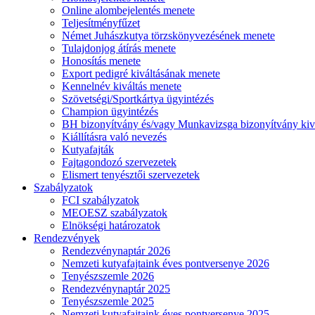
Online alombejelentés menete
Teljesítményfűzet
Német Juhászkutya törzskönyvezésének menete
Tulajdonjog átírás menete
Honosítás menete
Export pedigré kiváltásának menete
Kennelnév kiváltás menete
Szövetségi/Sportkártya ügyintézés
Champion ügyintézés
BH bizonyítvány és/vagy Munkavizsga bizonyítvány kiv
Kiállításra való nevezés
Kutyafajták
Fajtagondozó szervezetek
Elismert tenyésztői szervezetek
Szabályzatok
FCI szabályzatok
MEOESZ szabályzatok
Elnökségi határozatok
Rendezvények
Rendezvénynaptár 2026
Nemzeti kutyafajtaink éves pontversenye 2026
Tenyészszemle 2026
Rendezvénynaptár 2025
Tenyészszemle 2025
Nemzeti kutyafajtaink éves pontversenye 2025