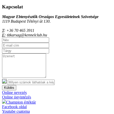
Kapcsolat
Magyar Ebtenyésztők Országos Egyesületeinek Szövetsége
1119 Budapest Tétényi út 130.
T:
+36 70 465 3911
E:
titkarsag@kennelclub.hu
Küldés
Online nevezés
Online ügyintézés
Champion értéktár
Facebook oldal
Youtube csatorna