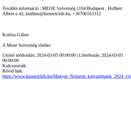
További információ : MEOE Szövetség 1194 Budapest , Hofherr
Albert u 42, kiallitas@kennelclub.hu, +36706163312
Korózs Gábor
A Meoe Szövetség elnöke
Utolsó módosítás: 2024-03-05 00:00:00 | Létrehozás: 2024-03-05
00:00:00
Kulcsszavak:
Rövid link:
https://www.kennelclub.hu/Magyar_Nemzeti_kutyafajtaink_2024_ev