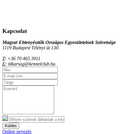
Kapcsolat
Magyar Ebtenyésztők Országos Egyesületeinek Szövetsége
1119 Budapest Tétényi út 130.
T:
+36 70 465 3911
E:
titkarsag@kennelclub.hu
Küldés
Online nevezés