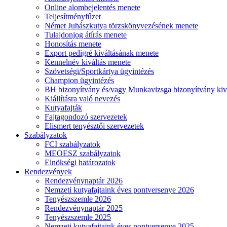
Online alombejelentés menete
Teljesítményfűzet
Német Juhászkutya törzskönyvezésének menete
Tulajdonjog átírás menete
Honosítás menete
Export pedigré kiváltásának menete
Kennelnév kiváltás menete
Szövetségi/Sportkártya ügyintézés
Champion ügyintézés
BH bizonyítvány és/vagy Munkavizsga bizonyítvány kiv
Kiállításra való nevezés
Kutyafajták
Fajtagondozó szervezetek
Elismert tenyésztői szervezetek
Szabályzatok
FCI szabályzatok
MEOESZ szabályzatok
Elnökségi határozatok
Rendezvények
Rendezvénynaptár 2026
Nemzeti kutyafajtaink éves pontversenye 2026
Tenyészszemle 2026
Rendezvénynaptár 2025
Tenyészszemle 2025
Nemzeti kutyafajtaink éves pontversenye 2025