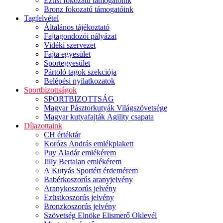
Ezüst fokozatú támogatóink
Bronz fokozatú támogatóink
Tagfelvétel
Általános tájékoztató
Fajtagondozói pályázat
Vidéki szervezet
Fajta egyesület
Sportegyesület
Pártoló tagok szekciója
Belépési nyilatkozatok
Sportbizottságok
SPORTBIZOTTSÁG
Magyar Pásztorkutyák Világszövetsége
Magyar kutyafajták Agility csapata
Díjazottaink
CH értéktár
Korózs András emlékplakett
Puy Aladár emlékérem
Jilly Bertalan emlékérem
A Kutyás Sportért érdemérem
Babérkoszorús aranyjelvény
Aranykoszorús jelvény
Ezüstkoszorús jelvény
Bronzkoszorús jelvény
Szövetség Elnöke Elismerő Oklevél