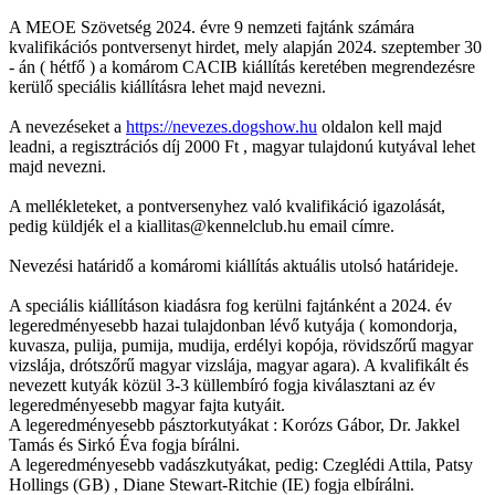
A MEOE Szövetség 2024. évre 9 nemzeti fajtánk számára
kvalifikációs pontversenyt hirdet, mely alapján 2024. szeptember 30
- án ( hétfő ) a komárom CACIB kiállítás keretében megrendezésre
kerülő speciális kiállításra lehet majd nevezni.
A nevezéseket a
https://nevezes.dogshow.hu
oldalon kell majd
leadni, a regisztrációs díj 2000 Ft , magyar tulajdonú kutyával lehet
majd nevezni.
A mellékleteket, a pontversenyhez való kvalifikáció igazolását,
pedig küldjék el a kiallitas@kennelclub.hu email címre.
Nevezési határidő a komáromi kiállítás aktuális utolsó határideje.
A speciális kiállításon kiadásra fog kerülni fajtánként a 2024. év
legeredményesebb hazai tulajdonban lévő kutyája ( komondorja,
kuvasza, pulija, pumija, mudija, erdélyi kopója, rövidszőrű magyar
vizslája, drótszőrű magyar vizslája, magyar agara). A kvalifikált és
nevezett kutyák közül 3-3 küllembíró fogja kiválasztani az év
legeredményesebb magyar fajta kutyáit.
A legeredményesebb pásztorkutyákat : Korózs Gábor, Dr. Jakkel
Tamás és Sirkó Éva fogja bírálni.
A legeredményesebb vadászkutyákat, pedig: Czeglédi Attila, Patsy
Hollings (GB) , Diane Stewart-Ritchie (IE) fogja elbírálni.