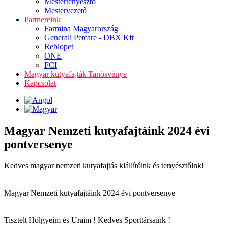
Mestertenyésztő
Mestervezető
Partnereink
Farmina Magyarország
Generali Petcare - DBX Kft
Rebiopet
ONE
FCI
Magyar kutyafajták Tanösvénye
Kapcsolat
Magyar Nemzeti kutyafajtáink 2024 évi
pontversenye
Kedves magyar nemzeti kutyafajtás kiállítóink és tenyésztőink!
Magyar Nemzeti kutyafajtáink 2024 évi pontversenye
Tisztelt Hölgyeim és Uraim ! Kedves Sporttársaink !