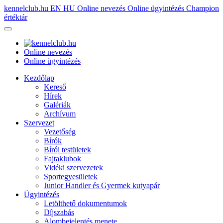
kennelclub.hu
EN
HU
Online nevezés
Online ügyintézés
Champion
értéktár
Online nevezés
Online ügyintézés
Kezdőlap
Kereső
Hírek
Galériák
Archívum
Szervezet
Vezetőség
Bírók
Bírói testületek
Fajtaklubok
Vidéki szervezetek
Sportegyesületek
Junior Handler és Gyermek kutyapár
Ügyintézés
Letölthető dokumentumok
Díjszabás
Alombejelentés menete