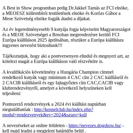
A Best in Show programban pedig Dr.Jakkel Tamás az FCI elnöke,
a MEOESZ küllembírói testületének elnöke és Korózs Gábor a
Meoe Szövetség elnöke fogják átadni a díjakat.
Az év legeredményesebb 9 kutyája fogja képviselni Magyarországot
és a MEOE Szövetséget a Brnoban megrendezésre kerülő FCI
Európa kiállításon 2025 áprilisában, részükre a Európa kiállításra
ingyenes nevezést biztosítunk!!!
Tájékoztatjuk, hogy aki a pontversenyen elindul és megnyeri azt, az
kötelezi magát a Európa kiállításon való részvételre is.
A kvalifikációs követelmény a Hungária Champion címmel
rendelkező kutyák vagy minimum 4 CAC cím 2 CAC kiállíásról és
2 CACIB kiállításról és egy fajtagyőztes cím CAC,CACIB vagy
klubrendezvényről, amelyet a következő helyszíneken kell
teljesíteni:
Pontszerző rendezvények a 2024 évi kiálltási naptárban
megtalálhatóak :
http://kennelclub.hu/index.php?
modul=rendezvenyek&ev=2024&szuro=kull
A nevezéseket az online felületen -
https://nevezes.dogshow.hu/
-
kell majd leadni a megjelent határidőn belül .