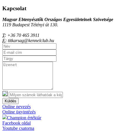
Kapcsolat
Magyar Ebtenyésztők Országos Egyesületeinek Szövetsége
1119 Budapest Tétényi út 130.
T:
+36 70 465 3911
E:
titkarsag@kennelclub.hu
Küldés
Online nevezés
Online ügyintézés
Champion értéktár
Facebook oldal
Youtube csatorna