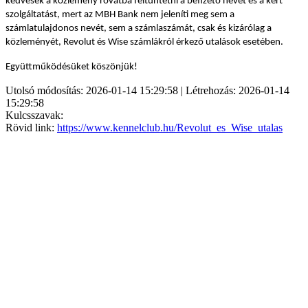
kedvesek a közlemény rovatba feltüntetni a befizető nevét és a kért
szolgáltatást, mert az MBH Bank nem jeleníti meg sem a
számlatulajdonos nevét, sem a számlaszámát, csak és kizárólag a
közleményét, Revolut és Wise számlákról érkező utalások esetében.
Együttműködésüket köszönjük!
Utolsó módosítás: 2026-01-14 15:29:58 | Létrehozás: 2026-01-14
15:29:58
Kulcsszavak:
Rövid link:
https://www.kennelclub.hu/Revolut_es_Wise_utalas