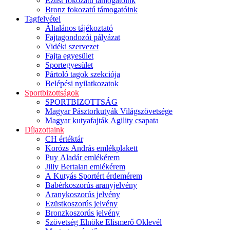
Ezüst fokozatú támogatóink
Bronz fokozatú támogatóink
Tagfelvétel
Általános tájékoztató
Fajtagondozói pályázat
Vidéki szervezet
Fajta egyesület
Sportegyesület
Pártoló tagok szekciója
Belépési nyilatkozatok
Sportbizottságok
SPORTBIZOTTSÁG
Magyar Pásztorkutyák Világszövetsége
Magyar kutyafajták Agility csapata
Díjazottaink
CH értéktár
Korózs András emlékplakett
Puy Aladár emlékérem
Jilly Bertalan emlékérem
A Kutyás Sportért érdemérem
Babérkoszorús aranyjelvény
Aranykoszorús jelvény
Ezüstkoszorús jelvény
Bronzkoszorús jelvény
Szövetség Elnöke Elismerő Oklevél