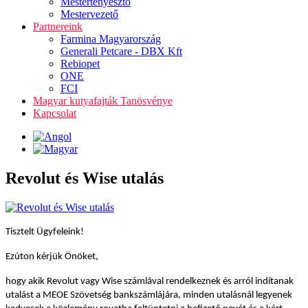
Mestertenyésztő
Mestervezető
Partnereink
Farmina Magyarország
Generali Petcare - DBX Kft
Rebiopet
ONE
FCI
Magyar kutyafajták Tanösvénye
Kapcsolat
Revolut és Wise utalás
Tisztelt Ügyfeleink!
Ezúton kérjük Önöket,
hogy akik Revolut vagy Wise számlával rendelkeznek és arról indítanak
utalást a MEOE Szövetség bankszámlájára, minden utalásnál legyenek