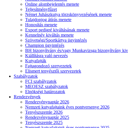
Online alombejelentés menete
Teljesítményfűzet
Német Juhászkutya törzskönyvezésének menete
Tulajdonjog átírás menete
Honosítás menete
Export pedigré kiváltásának menete
Kennelnév kiváltás menete
Szövetségi/Sportkártya ügyintézés
Champion ügyintézés
BH bizonyítvány és/vagy Munkavizsga bizonyítvány kiv
Kiállításra való nevezés
Kutyafajták
Fajtagondozó szervezetek
Elismert tenyésztői szervezetek
Szabályzatok
FCI szabályzatok
MEOESZ szabályzatok
Elnökségi határozatok
Rendezvények
Rendezvénynaptár 2026
Nemzeti kutyafajtaink éves pontversenye 2026
Tenyészszemle 2026
Rendezvénynaptár 2025
Tenyészszemle 2025
Nemzeti kutyafajtaink éves pontversenye 2025