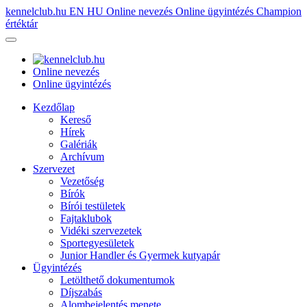
kennelclub.hu
EN
HU
Online nevezés
Online ügyintézés
Champion
értéktár
Online nevezés
Online ügyintézés
Kezdőlap
Kereső
Hírek
Galériák
Archívum
Szervezet
Vezetőség
Bírók
Bírói testületek
Fajtaklubok
Vidéki szervezetek
Sportegyesületek
Junior Handler és Gyermek kutyapár
Ügyintézés
Letölthető dokumentumok
Díjszabás
Alombejelentés menete