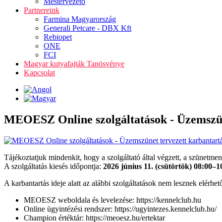
Mestervezető
Partnereink
Farmina Magyarország
Generali Petcare - DBX Kft
Rebiopet
ONE
FCI
Magyar kutyafajták Tanösvénye
Kapcsolat
MEOESZ Online szolgáltatások - Üzemszüne
Tájékoztatjuk mindenkit, hogy a szolgáltató által végzett, a szünetmen
A szolgáltatás kiesés időpontja:
2026 június 11. (csütörtök) 08:00–1
A karbantartás ideje alatt az alábbi szolgáltatások nem lesznek elérhet
MEOESZ weboldala és levelezése: https://kennelclub.hu
Online ügyintézési rendszer: https://ugyintezes.kennelclub.hu/
Champion értéktár: https://meoesz.hu/ertektar