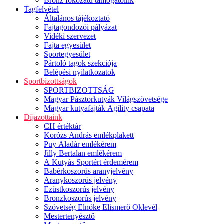
Bronz fokozatú támogatóink
Tagfelvétel
Általános tájékoztató
Fajtagondozói pályázat
Vidéki szervezet
Fajta egyesület
Sportegyesület
Pártoló tagok szekciója
Belépési nyilatkozatok
Sportbizottságok
SPORTBIZOTTSÁG
Magyar Pásztorkutyák Világszövetsége
Magyar kutyafajták Agility csapata
Díjazottaink
CH értéktár
Korózs András emlékplakett
Puy Aladár emlékérem
Jilly Bertalan emlékérem
A Kutyás Sportért érdemérem
Babérkoszorús aranyjelvény
Aranykoszorús jelvény
Ezüstkoszorús jelvény
Bronzkoszorús jelvény
Szövetség Elnöke Elismerő Oklevél
Mestertenyésztő