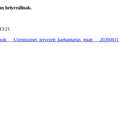
an helyreállnak.
13:21
sok___Uzemszunet_tervezett_karbantartas_miatt___20260611