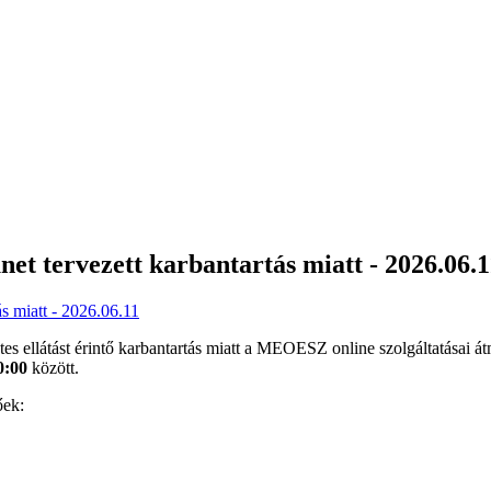
t tervezett karbantartás miatt - 2026.06.1
tes ellátást érintő karbantartás miatt a MEOESZ online szolgáltatásai á
0:00
között.
őek: