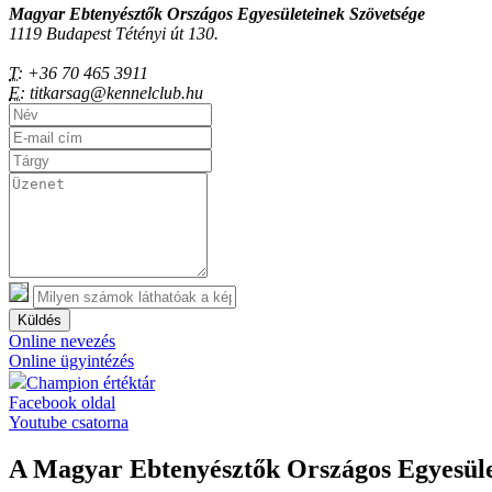
Magyar Ebtenyésztők Országos Egyesületeinek Szövetsége
1119 Budapest Tétényi út 130.
T:
+36 70 465 3911
E:
titkarsag@kennelclub.hu
Küldés
Online nevezés
Online ügyintézés
Champion értéktár
Facebook oldal
Youtube csatorna
A Magyar Ebtenyésztők Országos Egyesület