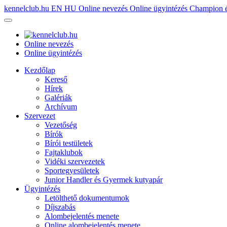
kennelclub.hu
EN
HU
Online nevezés
Online ügyintézés
Champion é
Online nevezés
Online ügyintézés
Kezdőlap
Kereső
Hírek
Galériák
Archívum
Szervezet
Vezetőség
Bírók
Bírói testületek
Fajtaklubok
Vidéki szervezetek
Sportegyesületek
Junior Handler és Gyermek kutyapár
Ügyintézés
Letölthető dokumentumok
Díjszabás
Alombejelentés menete
Online alombejelentés menete