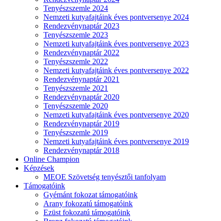
Tenyészszemle 2024
Nemzeti kutyafajtáink éves pontversenye 2024
Rendezvénynaptár 2023
Tenyészszemle 2023
Nemzeti kutyafajtáink éves pontversenye 2023
Rendezvénynaptár 2022
Tenyészszemle 2022
Nemzeti kutyafajtáink éves pontversenye 2022
Rendezvénynaptár 2021
Tenyészszemle 2021
Rendezvénynaptár 2020
Tenyészszemle 2020
Nemzeti kutyafajtáink éves pontversenye 2020
Rendezvénynaptár 2019
Tenyészszemle 2019
Nemzeti kutyafajtáink éves pontversenye 2019
Rendezvénynaptár 2018
Online Champion
Képzések
MEOE Szövetség tenyésztői tanfolyam
Támogatóink
Gyémánt fokozat támogatóink
Arany fokozatú támogatóink
Ezüst fokozatú támogatóink