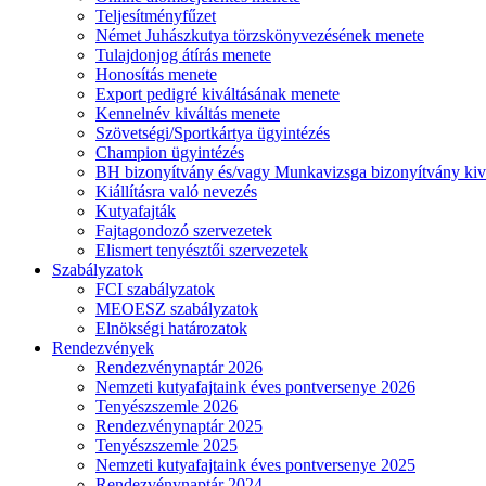
Teljesítményfűzet
Német Juhászkutya törzskönyvezésének menete
Tulajdonjog átírás menete
Honosítás menete
Export pedigré kiváltásának menete
Kennelnév kiváltás menete
Szövetségi/Sportkártya ügyintézés
Champion ügyintézés
BH bizonyítvány és/vagy Munkavizsga bizonyítvány kiv
Kiállításra való nevezés
Kutyafajták
Fajtagondozó szervezetek
Elismert tenyésztői szervezetek
Szabályzatok
FCI szabályzatok
MEOESZ szabályzatok
Elnökségi határozatok
Rendezvények
Rendezvénynaptár 2026
Nemzeti kutyafajtaink éves pontversenye 2026
Tenyészszemle 2026
Rendezvénynaptár 2025
Tenyészszemle 2025
Nemzeti kutyafajtaink éves pontversenye 2025
Rendezvénynaptár 2024