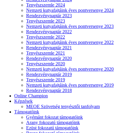
Tenyészszemle 2024
Nemzeti kutyafajtáink éves pontversenye 2024
Rendezvénynaptár 2023
Tenyészszemle 2023
Nemzeti kutyafajtáink éves pontversenye 2023
Rendezvénynaptár 2022
Tenyészszemle 2022
Nemzeti kutyafajtáink éves pontversenye 2022
Rendezvénynaptár 2021
Tenyészszemle 2021
Rendezvénynaptár 2020
Tenyészszemle 2020
Nemzeti kutyafajtáink éves pontversenye 2020
Rendezvénynaptár 2019
Tenyészszemle 2019
Nemzeti kutyafajtáink éves pontversenye 2019
Rendezvénynaptár 2018
Online Champion
Képzések
MEOE Szövetség tenyésztői tanfolyam
Támogatóink
Gyémánt fokozat támogatóink
Arany fokozatú támogatóink
Ezüst fokozatú támogatóink