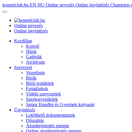
kennelclub.hu
EN
HU
Online nevezés
Online ügyintézés
Champion é
Online nevezés
Online ügyintézés
Kezdőlap
Kereső
Hírek
Galériák
Archívum
Szervezet
Vezetőség
Bírók
Bírói testületek
Fajtaklubok
Vidéki szervezetek
Sportegyesületek
Junior Handler és Gyermek kutyapár
Ügyintézés
Letölthető dokumentumok
Díjszabás
Alombejelentés menete
Online alombejelentés menete