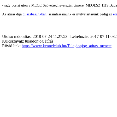
-vagy postai úton a MEOE Szövetség levelezési címére: MEOESZ
1119 Budap
Az átírás díja
díjszabásunkban,
számlaszámunk és nyitvatartásunk pedig az
el
Utolsó módosítás: 2018-07-24 11:27:53 | Létrehozás: 2017-07-11 08:
Kulcsszavak: tulajdonjog átírás
Rövid link:
https://www.kennelclub.hu/Tulajdonjog_atiras_menete