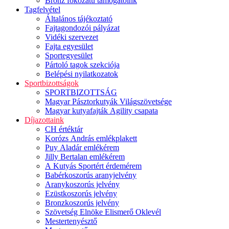
Bronz fokozatú támogatóink
Tagfelvétel
Általános tájékoztató
Fajtagondozói pályázat
Vidéki szervezet
Fajta egyesület
Sportegyesület
Pártoló tagok szekciója
Belépési nyilatkozatok
Sportbizottságok
SPORTBIZOTTSÁG
Magyar Pásztorkutyák Világszövetsége
Magyar kutyafajták Agility csapata
Díjazottaink
CH értéktár
Korózs András emlékplakett
Puy Aladár emlékérem
Jilly Bertalan emlékérem
A Kutyás Sportért érdemérem
Babérkoszorús aranyjelvény
Aranykoszorús jelvény
Ezüstkoszorús jelvény
Bronzkoszorús jelvény
Szövetség Elnöke Elismerő Oklevél
Mestertenyésztő