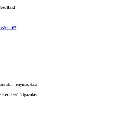
gosultak!
zese&m=67
 annak a fénymásolata
téséről szóló igazolás