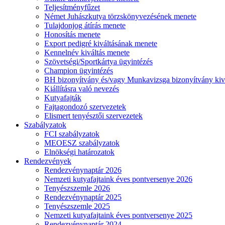
Teljesítményfűzet
Német Juhászkutya törzskönyvezésének menete
Tulajdonjog átírás menete
Honosítás menete
Export pedigré kiváltásának menete
Kennelnév kiváltás menete
Szövetségi/Sportkártya ügyintézés
Champion ügyintézés
BH bizonyítvány és/vagy Munkavizsga bizonyítvány kiv
Kiállításra való nevezés
Kutyafajták
Fajtagondozó szervezetek
Elismert tenyésztői szervezetek
Szabályzatok
FCI szabályzatok
MEOESZ szabályzatok
Elnökségi határozatok
Rendezvények
Rendezvénynaptár 2026
Nemzeti kutyafajtaink éves pontversenye 2026
Tenyészszemle 2026
Rendezvénynaptár 2025
Tenyészszemle 2025
Nemzeti kutyafajtaink éves pontversenye 2025
Rendezvénynaptár 2024