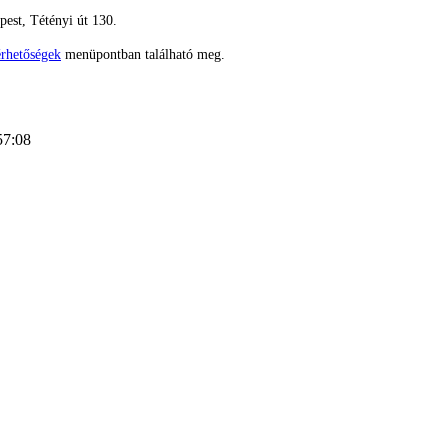
est, Tétényi út 130.
érhetőségek
menüpontban található meg.
57:08