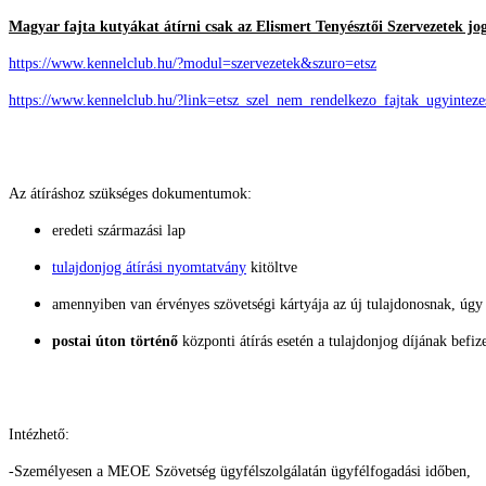
Magyar fajta kutyákat átírni csak az Elismert Tenyésztői Szervezetek jo
https://www.kennelclub.hu/?modul=szervezetek&szuro=etsz
https://www.kennelclub.hu/?link=etsz_szel_nem_rendelkezo_fajtak_ugyinte
Az átíráshoz szükséges dokumentumok:
eredeti származási lap
tulajdonjog átírási nyomtatvány
kitöltve
amennyiben van érvényes szövetségi kártyája az új tulajdonosnak, úgy
postai úton történő
központi átírás esetén a tulajdonjog díjának befize
Intézhető:
-Személyesen a MEOE Szövetség ügyfélszolgálatán ügyfélfogadási időben,