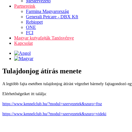
Mestervezető
Partnereink
Farmina Magyarország
Generali Petcare - DBX Kft
Rebiopet
ONE
FCI
Magyar kutyafajták Tanösvénye
Kapcsolat
Tulajdonjog átírás menete
A legtöbb fajta esetében tulajdonjog átírást végezhet bármely fajtagondozó 
Elérhetőségeiket itt találja:
https://www.kennelclub.hu/?modul=szervezetek&szuro=ftsz
https://www.kennelclub.hu/?modul=szervezetek&szuro=videki