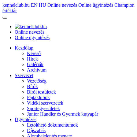
kennelclub.hu
EN
HU
Online nevezés
Online ügyintézés
Champion
értéktár
Online nevezés
Online ügyintézés
Kezdőlap
Kereső
Hírek
Galériák
Archívum
Szervezet
Vezetőség
Bírók
Bírói testületek
Fajtaklubok
Vidéki szervezetek
Sportegyesületek
Junior Handler és Gyermek kutyapár
Ügyintézés
Letölthető dokumentumok
Díjszabás
Alombejelentés menete