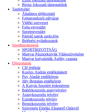
Ezüst fokozatú támogatóink
Bronz fokozatú támogatóink
Tagfelvétel
Általános tájékoztató
Fajtagondozói pályázat
Vidéki szervezet
Fajta egyesület
Sportegyesület
Pártoló tagok szekciója
Belépési nyilatkozatok
Sportbizottságok
SPORTBIZOTTSÁG
Magyar Pásztorkutyák Világszövetsége
Magyar kutyafajták Agility csapata
Díjazottaink
CH értéktár
Korózs András emlékplakett
Puy Aladár emlékérem
Jilly Bertalan emlékérem
A Kutyás Sportért érdemérem
Babérkoszorús aranyjelvény
Aranykoszorús jelvény
Ezüstkoszorús jelvény
Bronzkoszorús jelvény
Szövetség Elnöke Elismerő Oklevél