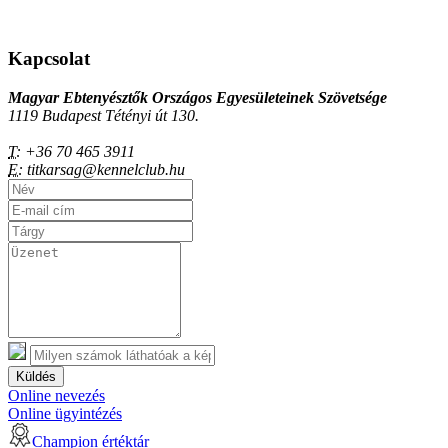
Kapcsolat
Magyar Ebtenyésztők Országos Egyesületeinek Szövetsége
1119 Budapest Tétényi út 130.
T:
+36 70 465 3911
E:
titkarsag@kennelclub.hu
Küldés
Online nevezés
Online ügyintézés
Champion értéktár