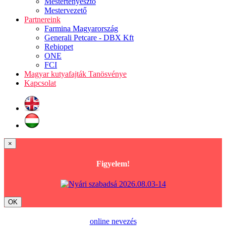
Mestertenyésztő
Mestervezető
Partnereink
Farmina Magyarország
Generali Petcare - DBX Kft
Rebiopet
ONE
FCI
Magyar kutyafajták Tanösvénye
Kapcsolat
×
Figyelem!
OK
online nevezés