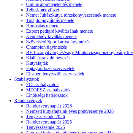
Online alombejelentés menete
Teljesítményfűzet
Német Juhászkutya törzskönyvezésének menete
Tulajdonjog átírás menete
Honosítás menete
Export pedigré kiváltásának menete
Kennelnév kiváltás menete
Szövetségi/Sportkártya ügyintézés
Champion ügyintézés
BH bizonyítvány és/vagy Munkavizsga bizonyítvány kiv
Kiállításra való nevezés
Kutyafajták
Fajtagondozó szervezetek
Elismert tenyésztői szervezetek
Szabályzatok
FCI szabályzatok
MEOESZ szabályzatok
Elnökségi határozatok
Rendezvények
Rendezvénynaptár 2026
Nemzeti kutyafajtaink éves pontversenye 2026
Tenyészszemle 2026
Rendezvénynaptár 2025
Tenyészszemle 2025
Nemzeti kutyafajtaink éves pontversenye 2025