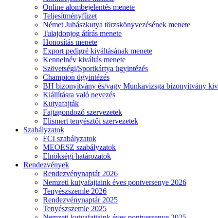
Online alombejelentés menete
Teljesítményfűzet
Német Juhászkutya törzskönyvezésének menete
Tulajdonjog átírás menete
Honosítás menete
Export pedigré kiváltásának menete
Kennelnév kiváltás menete
Szövetségi/Sportkártya ügyintézés
Champion ügyintézés
BH bizonyítvány és/vagy Munkavizsga bizonyítvány kiv
Kiállításra való nevezés
Kutyafajták
Fajtagondozó szervezetek
Elismert tenyésztői szervezetek
Szabályzatok
FCI szabályzatok
MEOESZ szabályzatok
Elnökségi határozatok
Rendezvények
Rendezvénynaptár 2026
Nemzeti kutyafajtaink éves pontversenye 2026
Tenyészszemle 2026
Rendezvénynaptár 2025
Tenyészszemle 2025
Nemzeti kutyafajtaink éves pontversenye 2025