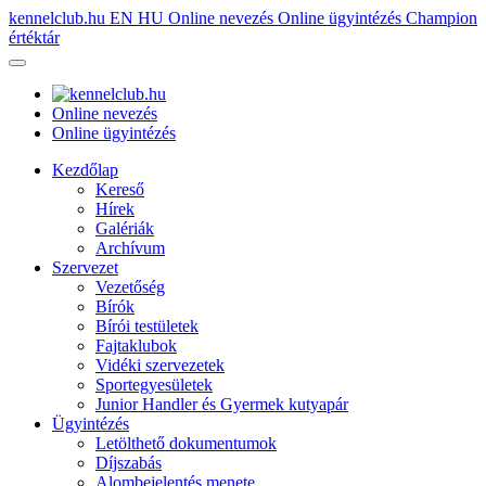
kennelclub.hu
EN
HU
Online nevezés
Online ügyintézés
Champion
értéktár
Online nevezés
Online ügyintézés
Kezdőlap
Kereső
Hírek
Galériák
Archívum
Szervezet
Vezetőség
Bírók
Bírói testületek
Fajtaklubok
Vidéki szervezetek
Sportegyesületek
Junior Handler és Gyermek kutyapár
Ügyintézés
Letölthető dokumentumok
Díjszabás
Alombejelentés menete