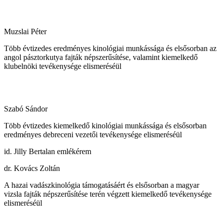
Muzslai Péter
Több évtizedes eredményes kinológiai munkássága és elsősorban az
angol pásztorkutya fajták népszerűsítése, valamint kiemelkedő
klubelnöki tevékenysége elismeréséül
Szabó Sándor
Több évtizedes kiemelkedő kinológiai munkássága és elsősorban
eredményes debreceni vezetői tevékenysége elismeréséül
id. Jilly Bertalan emlékérem
dr. Kovács Zoltán
A hazai vadászkinológia támogatásáért és elsősorban a magyar
vizsla fajták népszerűsítése terén végzett kiemelkedő tevékenysége
elismeréséül