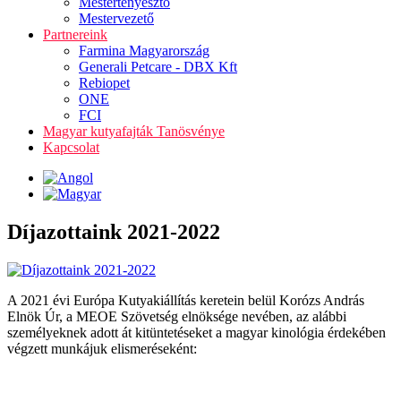
Mestertenyésztő
Mestervezető
Partnereink
Farmina Magyarország
Generali Petcare - DBX Kft
Rebiopet
ONE
FCI
Magyar kutyafajták Tanösvénye
Kapcsolat
Díjazottaink 2021-2022
A 2021 évi Európa Kutyakiállítás keretein belül Korózs András
Elnök Úr, a MEOE Szövetség elnöksége nevében, az alábbi
személyeknek adott át kitüntetéseket a magyar kinológia érdekében
végzett munkájuk elismeréseként: