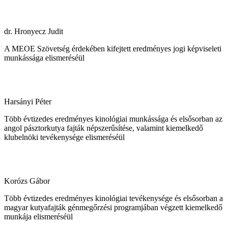
dr. Hronyecz Judit
A MEOE Szövetség érdekében kifejtett eredményes jogi képviseleti
munkássága elismeréséül
Harsányi Péter
Több évtizedes eredményes kinológiai munkássága és elsősorban az
angol pásztorkutya fajták népszerűsítése, valamint kiemelkedő
klubelnöki tevékenysége elismeréséül
Korózs Gábor
Több évtizedes eredményes kinológiai tevékenysége és elsősorban a
magyar kutyafajták génmegőrzési programjában végzett kiemelkedő
munkája elismeréséül