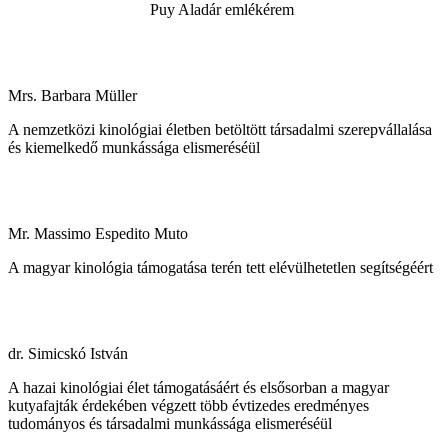
Puy Aladár emlékérem
Mrs. Barbara Müller
A nemzetközi kinológiai életben betöltött társadalmi szerepvállalása
és kiemelkedő munkássága elismeréséül
Mr. Massimo Espedito Muto
A magyar kinológia támogatása terén tett elévülhetetlen segítségéért
dr. Simicskó István
A hazai kinológiai élet támogatásáért és elsősorban a magyar
kutyafajták érdekében végzett több évtizedes eredményes
tudományos és társadalmi munkássága elismeréséül