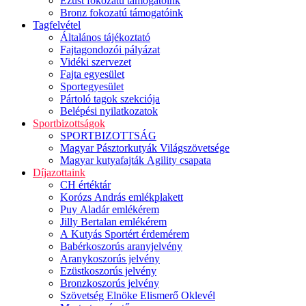
Ezüst fokozatú támogatóink
Bronz fokozatú támogatóink
Tagfelvétel
Általános tájékoztató
Fajtagondozói pályázat
Vidéki szervezet
Fajta egyesület
Sportegyesület
Pártoló tagok szekciója
Belépési nyilatkozatok
Sportbizottságok
SPORTBIZOTTSÁG
Magyar Pásztorkutyák Világszövetsége
Magyar kutyafajták Agility csapata
Díjazottaink
CH értéktár
Korózs András emlékplakett
Puy Aladár emlékérem
Jilly Bertalan emlékérem
A Kutyás Sportért érdemérem
Babérkoszorús aranyjelvény
Aranykoszorús jelvény
Ezüstkoszorús jelvény
Bronzkoszorús jelvény
Szövetség Elnöke Elismerő Oklevél