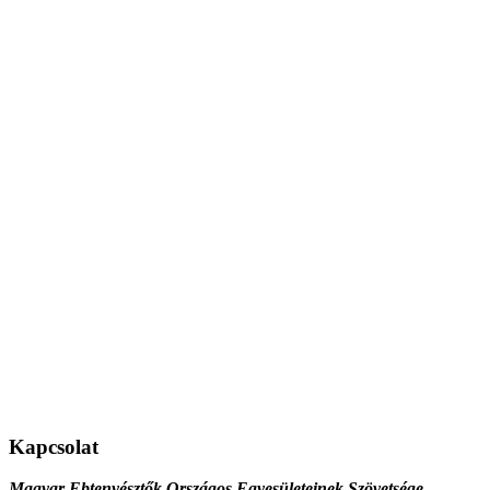
Kapcsolat
Magyar Ebtenyésztők Országos Egyesületeinek Szövetsége