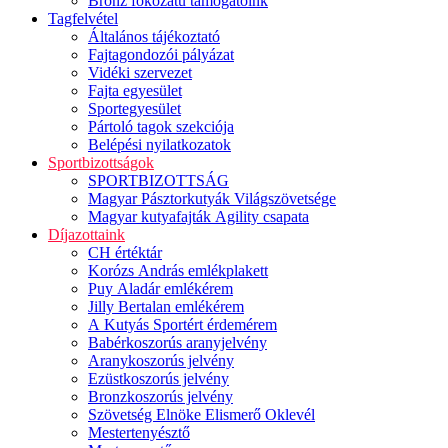
Bronz fokozatú támogatóink
Tagfelvétel
Általános tájékoztató
Fajtagondozói pályázat
Vidéki szervezet
Fajta egyesület
Sportegyesület
Pártoló tagok szekciója
Belépési nyilatkozatok
Sportbizottságok
SPORTBIZOTTSÁG
Magyar Pásztorkutyák Világszövetsége
Magyar kutyafajták Agility csapata
Díjazottaink
CH értéktár
Korózs András emlékplakett
Puy Aladár emlékérem
Jilly Bertalan emlékérem
A Kutyás Sportért érdemérem
Babérkoszorús aranyjelvény
Aranykoszorús jelvény
Ezüstkoszorús jelvény
Bronzkoszorús jelvény
Szövetség Elnöke Elismerő Oklevél
Mestertenyésztő