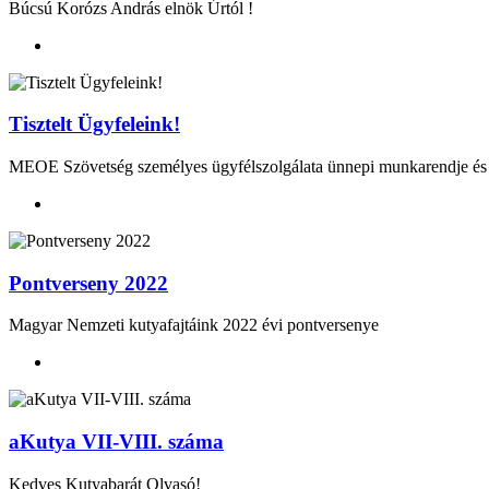
Búcsú Korózs András elnök Úrtól !
Tisztelt Ügyfeleink!
MEOE Szövetség személyes ügyfélszolgálata ünnepi munkarendje és al
Pontverseny 2022
Magyar Nemzeti kutyafajtáink 2022 évi pontversenye
aKutya VII-VIII. száma
Kedves Kutyabarát Olvasó!