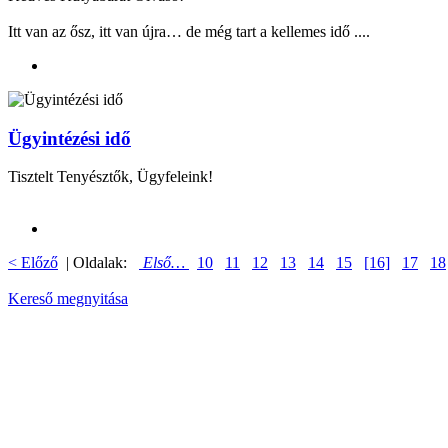
Itt van az ősz, itt van újra… de még tart a kellemes idő ....
Ügyintézési idő
Tisztelt Tenyésztők, Ügyfeleink!
< Előző
| Oldalak:
Első…
10
11
12
13
14
15
[16]
17
18
Kereső megnyitása