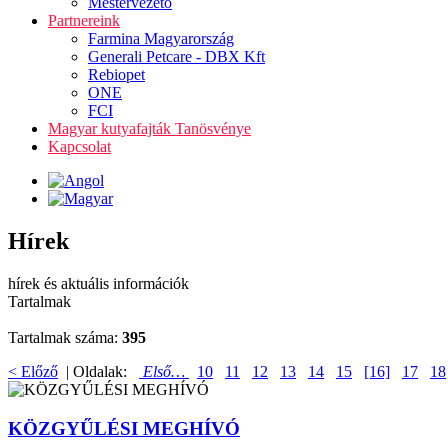
Mestervezető
Partnereink
Farmina Magyarország
Generali Petcare - DBX Kft
Rebiopet
ONE
FCI
Magyar kutyafajták Tanösvénye
Kapcsolat
Hírek
hírek és aktuális információk
Tartalmak
Tartalmak száma:
395
< Előző
| Oldalak:
Első…
10
11
12
13
14
15
[16]
17
18
KÖZGYŰLÉSI MEGHÍVÓ