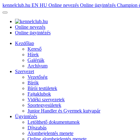
kennelclub.hu
EN
HU
Online nevezés
Online ügyintézés
Champion é
Online nevezés
Online ügyintézés
Kezdőlap
Kereső
Hírek
Galériák
Archívum
Szervezet
Vezetőség
Bírók
Bírói testületek
Fajtaklubok
Vidéki szervezetek
Sportegyesületek
Junior Handler és Gyermek kutyapár
Ügyintézés
Letölthető dokumentumok
Díjszabás
Alombejelentés menete
Online alombejelentés menete