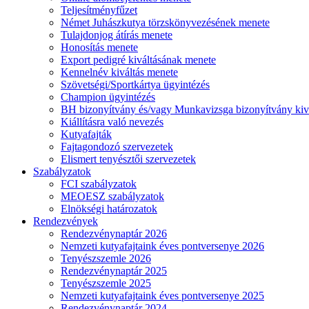
Teljesítményfűzet
Német Juhászkutya törzskönyvezésének menete
Tulajdonjog átírás menete
Honosítás menete
Export pedigré kiváltásának menete
Kennelnév kiváltás menete
Szövetségi/Sportkártya ügyintézés
Champion ügyintézés
BH bizonyítvány és/vagy Munkavizsga bizonyítvány kiv
Kiállításra való nevezés
Kutyafajták
Fajtagondozó szervezetek
Elismert tenyésztői szervezetek
Szabályzatok
FCI szabályzatok
MEOESZ szabályzatok
Elnökségi határozatok
Rendezvények
Rendezvénynaptár 2026
Nemzeti kutyafajtaink éves pontversenye 2026
Tenyészszemle 2026
Rendezvénynaptár 2025
Tenyészszemle 2025
Nemzeti kutyafajtaink éves pontversenye 2025
Rendezvénynaptár 2024