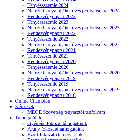
Tenyészszemle 2024
Nemzeti kutyafajtáink éves pontversenye 2024
Rendezvénynaptár 2023
Tenyészszemle 2023
Nemzeti kutyafajtáink éves pontversenye 2023
Rendezvénynaptár 2022
Tenyészszemle 2022
Nemzeti kutyafajtáink éves pontversenye 2022
Rendezvénynaptár 2021
Tenyészszemle 2021
Rendezvénynaptár 2020
Tenyészszemle 2020
Nemzeti kutyafajtáink éves pontversenye 2020
Rendezvénynaptár 2019
Tenyészszemle 2019
Nemzeti kutyafajtáink éves pontversenye 2019
Rendezvénynaptár 2018
Online Champion
Képzések
MEOE Szövetség tenyésztői tanfolyam
Támogatóink
Gyémánt fokozat támogatóink
Arany fokozatú támogatóink
Ezüst fokozatú támogatóink