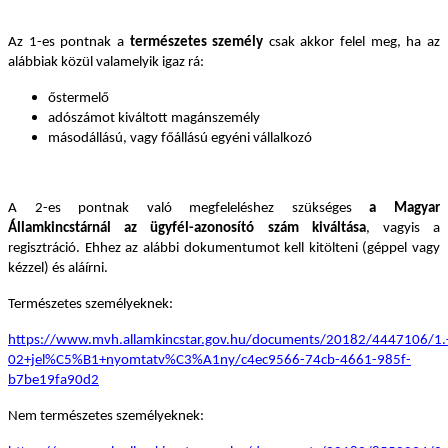
Az 1-es pontnak a
természetes személy
csak akkor felel meg, ha az
alábbiak közül valamelyik igaz rá:
őstermelő
adószámot kiváltott magánszemély
másodállású, vagy főállású egyéni vállalkozó
A 2-es pontnak való megfeleléshez szükséges
a Magyar
Államkincstárnál az ügyfél-azonosító szám kiváltása
, vagyis a
regisztráció. Ehhez az alábbi dokumentumot kell kitölteni (géppel vagy
kézzel) és aláírni.
Természetes személyeknek:
https://www.mvh.allamkincstar.gov.hu/documents/20182/444710
02+jel%C5%B1+nyomtatv%C3%A1ny/c4ec9566-74cb-4661-985f-
b7be19fa90d2
Nem természetes személyeknek: