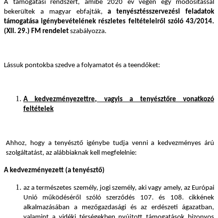
A támogatási rendszert, amibe 2020 év végén egy módosítással
bekerültek a magyar ebfajták,
a tenyésztésszervezési feladatok
támogatása igénybevételének részletes feltételeiről szóló 43/2014.
(XII. 29.) FM rendelet
szabályozza.
Lássuk pontokba szedve a folyamatot és a teendőket:
A kedvezményezettre, vagyis a tenyésztőre vonatkozó
feltételek
Ahhoz, hogy a tenyésztő igénybe tudja venni a kedvezményes árú
szolgáltatást, az alábbiaknak kell megfelelnie:
A kedvezményezett (a tenyésztő)
az a természetes személy, jogi személy, aki vagy amely, az Európai
Unió működéséről szóló szerződés 107. és 108. cikkének
alkalmazásában a mezőgazdasági és az erdészeti ágazatban,
valamint a vidéki térségekben nyújtott támogatások bizonyos