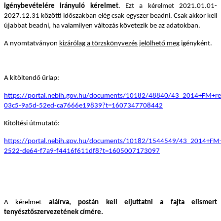
igénybevételére irányuló kérelmet
. Ezt a kérelmet 2021.01.01-
2027.12.31 közötti időszakban elég csak egyszer beadni. Csak akkor kell
újabbat beadni, ha valamilyen változás követezik be az adatokban.
A nyomtatványon
kizárólag a törzskönyvezés jelölhető meg
igényként.
A kitöltendő űrlap:
https://portal.nebih.gov.hu/documents/10182/48840/43_2014+FM+re
03c5-9a5d-52ed-ca7666e19839?t=1607347708442
Kitöltési útmutató:
https://portal.nebih.gov.hu/documents/10182/1544549/43_2014+FM+
2522-de64-f7a9-f4416f611df8?t=1605007173097
A kérelmet
aláírva, postán kell eljuttatni a fajta elismert
tenyésztőszervezetének címére.