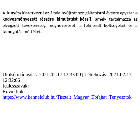
A
tenyésztőszervezet
az általa nyújtott szolgáltatásról évente egyszer
a
kedvezményezett részére kimutatást készít
, amely tartalmazza
az
elvégzett tevékenység megnevezését, a felmerült költségeket és a
támogatás mértékét.
Utolsó módosítás: 2021-02-17 12:33:09 | Létrehozás: 2021-02-17
12:32:06
Kulcsszavak:
Rövid link:
https://www.kennelclub.hu/Tisztelt_Magyar_Ebfajtat_Tenyesztok