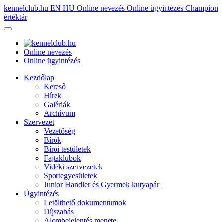
kennelclub.hu
EN
HU
Online nevezés
Online ügyintézés
Champion
értéktár
Online nevezés
Online ügyintézés
Kezdőlap
Kereső
Hírek
Galériák
Archívum
Szervezet
Vezetőség
Bírók
Bírói testületek
Fajtaklubok
Vidéki szervezetek
Sportegyesületek
Junior Handler és Gyermek kutyapár
Ügyintézés
Letölthető dokumentumok
Díjszabás
Alombejelentés menete