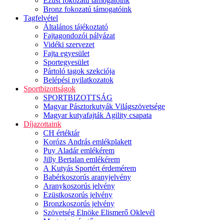
Ezüst fokozatú támogatóink
Bronz fokozatú támogatóink
Tagfelvétel
Általános tájékoztató
Fajtagondozói pályázat
Vidéki szervezet
Fajta egyesület
Sportegyesület
Pártoló tagok szekciója
Belépési nyilatkozatok
Sportbizottságok
SPORTBIZOTTSÁG
Magyar Pásztorkutyák Világszövetsége
Magyar kutyafajták Agility csapata
Díjazottaink
CH értéktár
Korózs András emlékplakett
Puy Aladár emlékérem
Jilly Bertalan emlékérem
A Kutyás Sportért érdemérem
Babérkoszorús aranyjelvény
Aranykoszorús jelvény
Ezüstkoszorús jelvény
Bronzkoszorús jelvény
Szövetség Elnöke Elismerő Oklevél