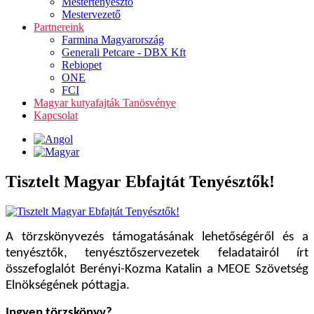
Mestertenyésztő
Mestervezető
Partnereink
Farmina Magyarország
Generali Petcare - DBX Kft
Rebiopet
ONE
FCI
Magyar kutyafajták Tanösvénye
Kapcsolat
Tisztelt Magyar Ebfajtát Tenyésztők!
A törzskönyvezés támogatásának lehetőségéről és a
tenyésztők, tenyésztőszervezetek feladatairól írt
összefoglalót Berényi-Kozma Katalin a MEOE Szövetség
Elnökségének póttagja.
Ingyen törzskönyv?