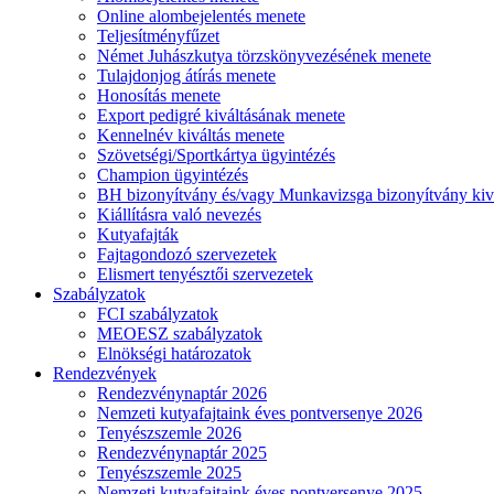
Online alombejelentés menete
Teljesítményfűzet
Német Juhászkutya törzskönyvezésének menete
Tulajdonjog átírás menete
Honosítás menete
Export pedigré kiváltásának menete
Kennelnév kiváltás menete
Szövetségi/Sportkártya ügyintézés
Champion ügyintézés
BH bizonyítvány és/vagy Munkavizsga bizonyítvány kiv
Kiállításra való nevezés
Kutyafajták
Fajtagondozó szervezetek
Elismert tenyésztői szervezetek
Szabályzatok
FCI szabályzatok
MEOESZ szabályzatok
Elnökségi határozatok
Rendezvények
Rendezvénynaptár 2026
Nemzeti kutyafajtaink éves pontversenye 2026
Tenyészszemle 2026
Rendezvénynaptár 2025
Tenyészszemle 2025
Nemzeti kutyafajtaink éves pontversenye 2025