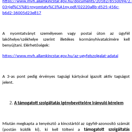
https://www.mvh.allamkincstar.gov.hu/documents/20182/855009
03+jel%C5%B1+nyomtatv%C3%A1ny.pdf/02220a8b-d525-456c-
b6d2-36005d23e817
A nyomtatványt személyesen vagy postai úton az ügyfél
lakóhelye/székhelye szerint illetékes kormányhivatalcímére kell
benyújtani. Elérhetőségek:
https://www.mvh.allamkincstar.gov.hu/az-ugyfelszolgalat-adatai
A 3-as pont pedig érvényes tagsági kártyával igazolt aktív tagságot
jelent.
A támogatott szolgáltatás igénybevételére irányuló kérelem
Miután megkapta a tenyésztő a kincstártól az ügyfél-azonosító számát
(postán küldik ki), ki kell tölteni a
támogatott szolgáltatás