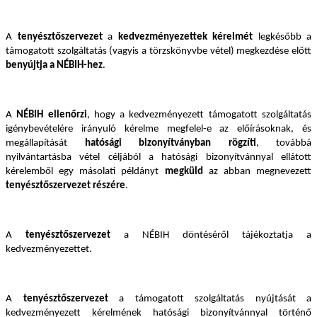
A
tenyésztőszervezet
a
kedvezményezettek kérelmét
legkésőbb a
támogatott szolgáltatás (vagyis a törzskönyvbe vétel) megkezdése előtt
benyújtja a NÉBIH-hez
.
A
NÉBIH
ellenőrzi
, hogy a kedvezményezett támogatott szolgáltatás
igénybevételére irányuló kérelme megfelel-e az előírásoknak, és
megállapítását
hatósági bizonyítványban rögzíti
, továbbá
nyilvántartásba vétel céljából a hatósági bizonyítvánnyal ellátott
kérelemből egy másolati példányt
megküld
az abban megnevezett
tenyésztőszervezet részére
.
A
tenyésztőszervezet
a NÉBIH döntéséről tájékoztatja a
kedvezményezettet.
A
tenyésztőszervezet
a támogatott szolgáltatás nyújtását a
kedvezményezett kérelmének hatósági bizonyítvánnyal történő