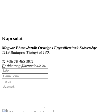
Kapcsolat
Magyar Ebtenyésztők Országos Egyesületeinek Szövetsége
1119 Budapest Tétényi út 130.
T:
+36 70 465 3911
E:
titkarsag@kennelclub.hu