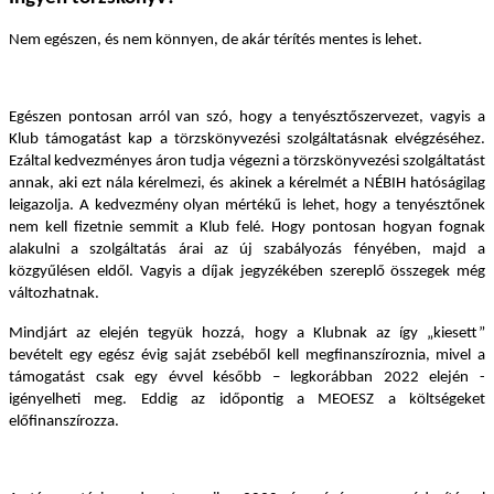
Nem egészen, és nem könnyen, de akár térítés mentes is lehet.
Egészen pontosan arról van szó, hogy a tenyésztőszervezet, vagyis a
Klub támogatást kap a törzskönyvezési szolgáltatásnak elvégzéséhez.
Ezáltal kedvezményes áron tudja végezni a törzskönyvezési szolgáltatást
annak, aki ezt nála kérelmezi, és akinek a kérelmét a NÉBIH hatóságilag
leigazolja. A kedvezmény olyan mértékű is lehet, hogy a tenyésztőnek
nem kell fizetnie semmit a Klub felé. Hogy pontosan hogyan fognak
alakulni a szolgáltatás árai az új szabályozás fényében, majd a
közgyűlésen eldől. Vagyis a díjak jegyzékében szereplő összegek még
változhatnak.
Mindjárt az elején tegyük hozzá, hogy a Klubnak az így „kiesett”
bevételt egy egész évig saját zsebéből kell megfinanszíroznia, mivel a
támogatást csak egy évvel később – legkorábban 2022 elején -
igényelheti meg. Eddig az időpontig a MEOESZ a költségeket
előfinanszírozza.