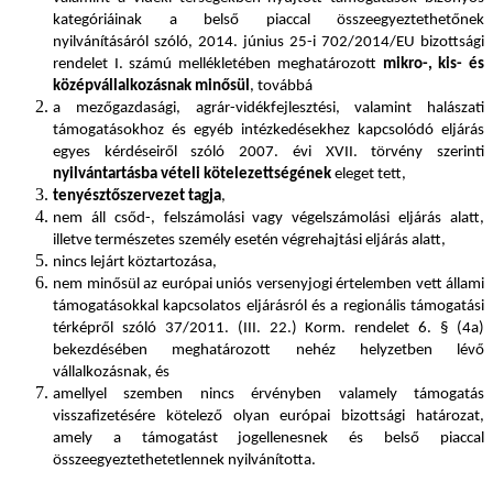
kategóriáinak a belső piaccal összeegyeztethetőnek
nyilvánításáról szóló, 2014. június 25-i 702/2014/EU bizottsági
rendelet I. számú mellékletében meghatározott
mikro-, kis- és
középvállalkozásnak minősül
, továbbá
a mezőgazdasági, agrár-vidékfejlesztési, valamint halászati
támogatásokhoz és egyéb intézkedésekhez kapcsolódó eljárás
egyes kérdéseiről szóló 2007. évi XVII. törvény szerinti
nyilvántartásba vételi kötelezettségének
eleget tett,
tenyésztőszervezet tagja
,
nem áll csőd-, felszámolási vagy végelszámolási eljárás alatt,
illetve természetes személy esetén végrehajtási eljárás alatt,
nincs lejárt köztartozása,
nem minősül az európai uniós versenyjogi értelemben vett állami
támogatásokkal kapcsolatos eljárásról és a regionális támogatási
térképről szóló 37/2011. (III. 22.) Korm. rendelet 6. § (4a)
bekezdésében meghatározott nehéz helyzetben lévő
vállalkozásnak, és
amellyel szemben nincs érvényben valamely támogatás
visszafizetésére kötelező olyan európai bizottsági határozat,
amely a támogatást jogellenesnek és belső piaccal
összeegyeztethetetlennek nyilvánította.