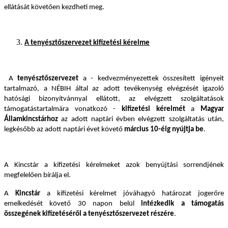
ellátását követően kezdheti meg.
A tenyésztőszervezet kifizetési kérelme
A
tenyésztőszervezet
a - kedvezményezettek összesített igényeit
tartalmazó, a NÉBIH által az adott tevékenység elvégzését igazoló
hatósági bizonyítvánnyal ellátott, az elvégzett szolgáltatások
támogatástartalmára vonatkozó -
kifizetési kérelmét
a
Magyar
Államkincstárhoz
az adott naptári évben elvégzett szolgáltatás után,
legkésőbb az adott naptári évet követő
március 10-éig
nyújtja be
.
A Kincstár a kifizetési kérelmeket azok benyújtási sorrendjének
megfelelően bírálja el.
A
Kincstár
a kifizetési kérelmet jóváhagyó határozat jogerőre
emelkedését követő 30 napon belül
intézkedik a támogatás
összegének kifizetéséről a tenyésztőszervezet részére
.