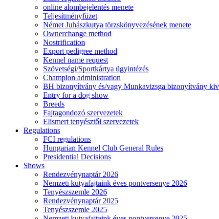
online alombejelentés menete
Teljesítményfüzet
Német Juhászkutya törzskönyvezésének menete
Ownerchange method
Nostrification
Export pedigree method
Kennel name request
Szövetségi/Sportkártya ügyintézés
Champion administration
BH bizonyítvány és/vagy Munkavizsga bizonyítvány kiv
Entry for a dog show
Breeds
Fajtagondozó szervezetek
Elismert tenyésztői szervezetek
Regulations
FCI regulations
Hungarian Kennel Club General Rules
Presidential Decisions
Shows
Rendezvénynaptár 2026
Nemzeti kutyafajtaink éves pontversenye 2026
Tenyészszemle 2026
Rendezvénynaptár 2025
Tenyészszemle 2025
Nemzeti kutyafajtaink éves pontversenye 2025