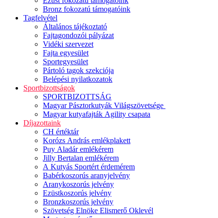
Ezüst fokozatú támogatóink
Bronz fokozatú támogatóink
Tagfelvétel
Általános tájékoztató
Fajtagondozói pályázat
Vidéki szervezet
Fajta egyesület
Sportegyesület
Pártoló tagok szekciója
Belépési nyilatkozatok
Sportbizottságok
SPORTBIZOTTSÁG
Magyar Pásztorkutyák Világszövetsége
Magyar kutyafajták Agility csapata
Díjazottaink
CH értéktár
Korózs András emlékplakett
Puy Aladár emlékérem
Jilly Bertalan emlékérem
A Kutyás Sportért érdemérem
Babérkoszorús aranyjelvény
Aranykoszorús jelvény
Ezüstkoszorús jelvény
Bronzkoszorús jelvény
Szövetség Elnöke Elismerő Oklevél