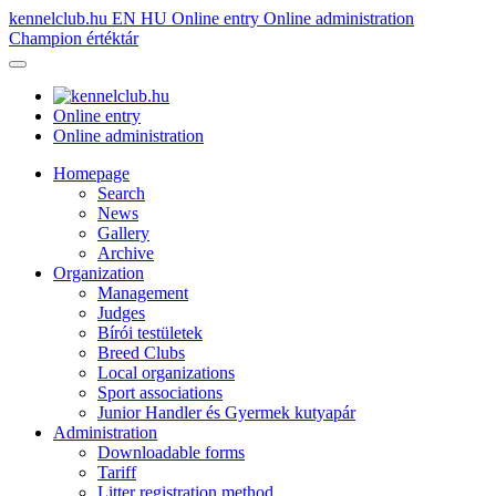
kennelclub.hu
EN
HU
Online entry
Online administration
Champion értéktár
Online entry
Online administration
Homepage
Search
News
Gallery
Archive
Organization
Management
Judges
Bírói testületek
Breed Clubs
Local organizations
Sport associations
Junior Handler és Gyermek kutyapár
Administration
Downloadable forms
Tariff
Litter registration method