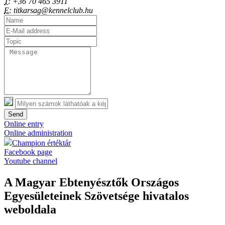
T:
+36 70 465 3911
E:
titkarsag@kennelclub.hu
Send
Online entry
Online administration
Champion értéktár
Facebook page
Youtube channel
A Magyar Ebtenyésztők Országos
Egyesületeinek Szövetsége hivatalos
weboldala