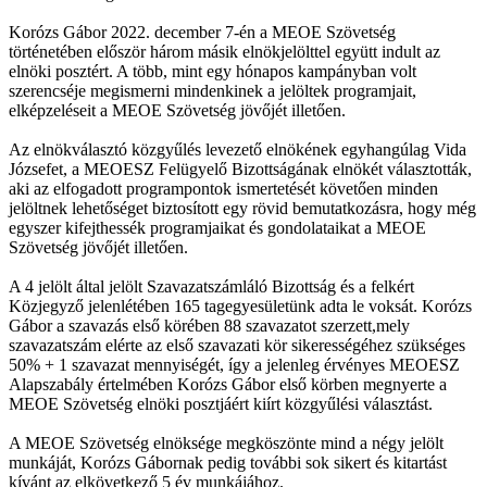
Korózs Gábor 2022. december 7-én a MEOE Szövetség
történetében először három másik elnökjelölttel együtt indult az
elnöki posztért. A több, mint egy hónapos kampányban volt
szerencséje megismerni mindenkinek a jelöltek programjait,
elképzeléseit a MEOE Szövetség jövőjét illetően.
Az elnökválasztó közgyűlés levezető elnökének egyhangúlag Vida
Józsefet, a MEOESZ Felügyelő Bizottságának elnökét választották,
aki az elfogadott programpontok ismertetését követően minden
jelöltnek lehetőséget biztosított egy rövid bemutatkozásra, hogy még
egyszer kifejthessék programjaikat és gondolataikat a MEOE
Szövetség jövőjét illetően.
A 4 jelölt által jelölt Szavazatszámláló Bizottság és a felkért
Közjegyző jelenlétében 165 tagegyesületünk adta le voksát. Korózs
Gábor a szavazás első körében 88 szavazatot szerzett,mely
szavazatszám elérte az első szavazati kör sikerességéhez szükséges
50% + 1 szavazat mennyiségét, így a jelenleg érvényes MEOESZ
Alapszabály értelmében Korózs Gábor első körben megnyerte a
MEOE Szövetség elnöki posztjáért kiírt közgyűlési választást.
A MEOE Szövetség elnöksége megköszönte mind a négy jelölt
munkáját, Korózs Gábornak pedig további sok sikert és kitartást
kívánt az elkövetkező 5 év munkájához.