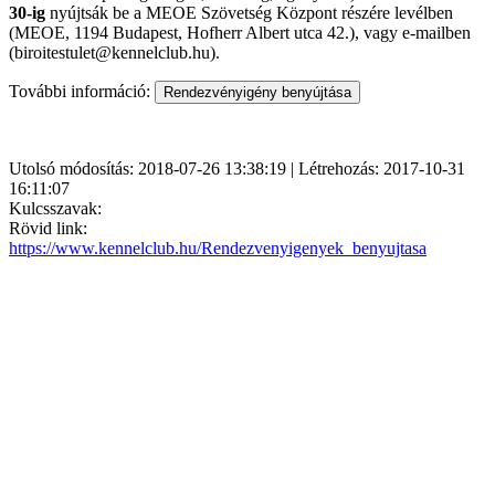
30-ig
nyújtsák be a MEOE Szövetség Központ részére levélben
(MEOE, 1194 Budapest, Hofherr Albert utca 42.), vagy e-mailben
(biroitestulet@kennelclub.hu).
További információ:
Utolsó módosítás: 2018-07-26 13:38:19 | Létrehozás: 2017-10-31
16:11:07
Kulcsszavak:
Rövid link:
https://www.kennelclub.hu/Rendezvenyigenyek_benyujtasa