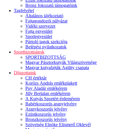
Ezüst fokozatú támogatóink
Bronz fokozatú támogatóink
Tagfelvétel
Általános tájékoztató
Fajtagondozói pályázat
Vidéki szervezet
Fajta egyesület
Sportegyesület
Pártoló tagok szekciója
Belépési nyilatkozatok
Sportbizottságok
SPORTBIZOTTSÁG
Magyar Pásztorkutyák Világszövetsége
Magyar kutyafajták Agility csapata
Díjazottaink
CH értéktár
Korózs András emlékplakett
Puy Aladár emlékérem
Jilly Bertalan emlékérem
A Kutyás Sportért érdemérem
Babérkoszorús aranyjelvény
Aranykoszorús jelvény
Ezüstkoszorús jelvény
Bronzkoszorús jelvény
Szövetség Elnöke Elismerő Oklevél