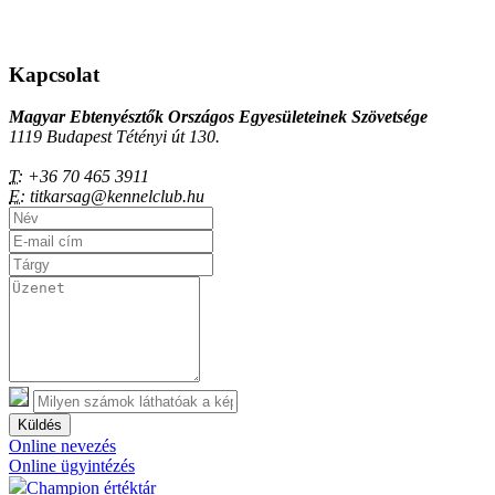
Kapcsolat
Magyar Ebtenyésztők Országos Egyesületeinek Szövetsége
1119 Budapest Tétényi út 130.
T:
+36 70 465 3911
E:
titkarsag@kennelclub.hu
Küldés
Online nevezés
Online ügyintézés
Champion értéktár