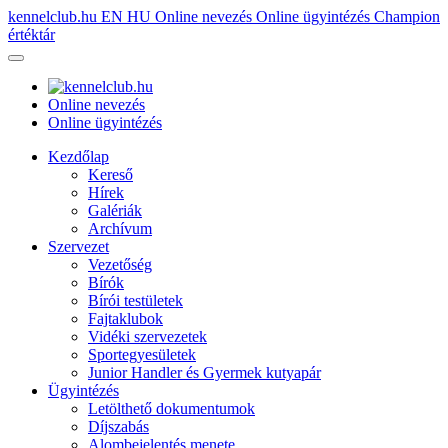
kennelclub.hu
EN
HU
Online nevezés
Online ügyintézés
Champion
értéktár
Online nevezés
Online ügyintézés
Kezdőlap
Kereső
Hírek
Galériák
Archívum
Szervezet
Vezetőség
Bírók
Bírói testületek
Fajtaklubok
Vidéki szervezetek
Sportegyesületek
Junior Handler és Gyermek kutyapár
Ügyintézés
Letölthető dokumentumok
Díjszabás
Alombejelentés menete