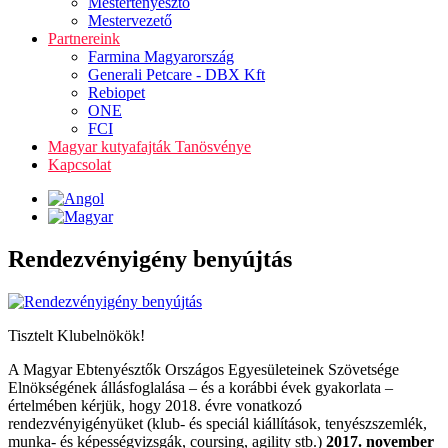
Mestertenyésztő
Mestervezető
Partnereink
Farmina Magyarország
Generali Petcare - DBX Kft
Rebiopet
ONE
FCI
Magyar kutyafajták Tanösvénye
Kapcsolat
Rendezvényigény benyújtás
Tisztelt Klubelnökök!
A Magyar Ebtenyésztők Országos Egyesületeinek Szövetsége
Elnökségének állásfoglalása – és a korábbi évek gyakorlata –
értelmében kérjük, hogy 2018. évre vonatkozó
rendezvényigényüket (klub- és speciál kiállítások, tenyészszemlék,
munka- és képességvizsgák, coursing, agility stb.)
2017. november