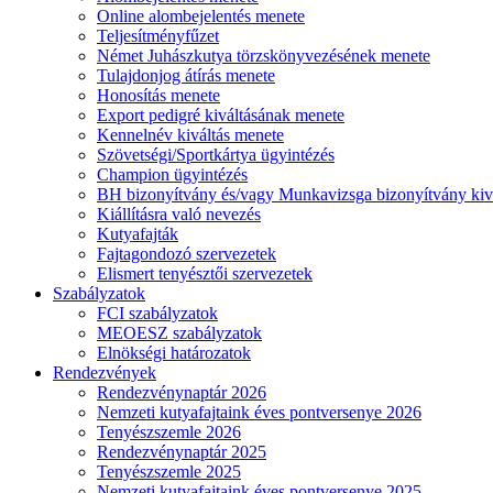
Online alombejelentés menete
Teljesítményfűzet
Német Juhászkutya törzskönyvezésének menete
Tulajdonjog átírás menete
Honosítás menete
Export pedigré kiváltásának menete
Kennelnév kiváltás menete
Szövetségi/Sportkártya ügyintézés
Champion ügyintézés
BH bizonyítvány és/vagy Munkavizsga bizonyítvány kiv
Kiállításra való nevezés
Kutyafajták
Fajtagondozó szervezetek
Elismert tenyésztői szervezetek
Szabályzatok
FCI szabályzatok
MEOESZ szabályzatok
Elnökségi határozatok
Rendezvények
Rendezvénynaptár 2026
Nemzeti kutyafajtaink éves pontversenye 2026
Tenyészszemle 2026
Rendezvénynaptár 2025
Tenyészszemle 2025
Nemzeti kutyafajtaink éves pontversenye 2025