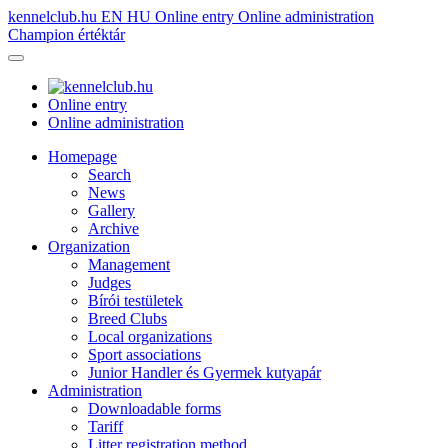
kennelclub.hu
EN
HU
Online entry
Online administration
Champion értéktár
Online entry
Online administration
Homepage
Search
News
Gallery
Archive
Organization
Management
Judges
Bírói testületek
Breed Clubs
Local organizations
Sport associations
Junior Handler és Gyermek kutyapár
Administration
Downloadable forms
Tariff
Litter registration method