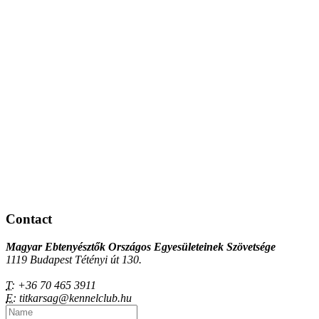
Contact
Magyar Ebtenyésztők Országos Egyesületeinek Szövetsége
1119 Budapest Tétényi út 130.
T:
+36 70 465 3911
E:
titkarsag@kennelclub.hu