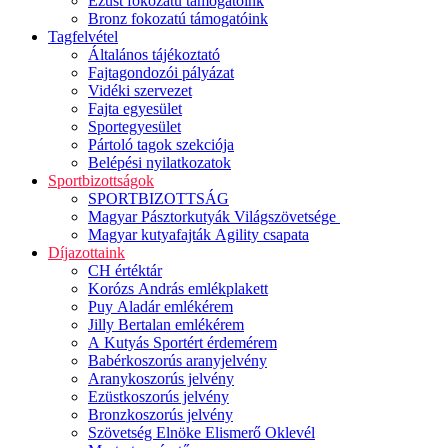
Ezüst fokozatú támogatóink
Bronz fokozatú támogatóink
Tagfelvétel
Általános tájékoztató
Fajtagondozói pályázat
Vidéki szervezet
Fajta egyesület
Sportegyesület
Pártoló tagok szekciója
Belépési nyilatkozatok
Sportbizottságok
SPORTBIZOTTSÁG
Magyar Pásztorkutyák Világszövetsége
Magyar kutyafajták Agility csapata
Díjazottaink
CH értéktár
Korózs András emlékplakett
Puy Aladár emlékérem
Jilly Bertalan emlékérem
A Kutyás Sportért érdemérem
Babérkoszorús aranyjelvény
Aranykoszorús jelvény
Ezüstkoszorús jelvény
Bronzkoszorús jelvény
Szövetség Elnöke Elismerő Oklevél