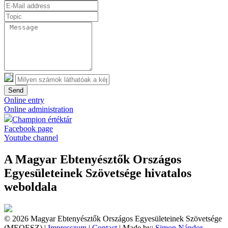
Send
Online entry
Online administration
Champion értéktár
Facebook page
Youtube channel
A Magyar Ebtenyésztők Országos
Egyesületeinek Szövetsége hivatalos
weboldala
© 2026 Magyar Ebtenyésztők Országos Egyesületeinek Szövetsége
(MEOESZ) |
Impresszum
|
Contact
| Made by:
Simon Nándor,