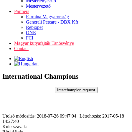
Mestertenyésztő
Mestervezető
Partners
Farmina Magyarország
Generali Petcare - DBX Kft
Rebiopet
ONE
FCI
Magyar kutyafajták Tanösvénye
Contact
International Champions
Utolsó módosítás: 2018-07-26 09:47:04 | Létrehozás: 2017-05-18
14:27:40
Kulcsszavak:
Rövid link: