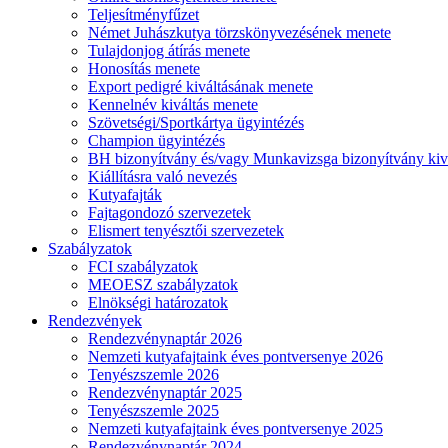
Teljesítményfűzet
Német Juhászkutya törzskönyvezésének menete
Tulajdonjog átírás menete
Honosítás menete
Export pedigré kiváltásának menete
Kennelnév kiváltás menete
Szövetségi/Sportkártya ügyintézés
Champion ügyintézés
BH bizonyítvány és/vagy Munkavizsga bizonyítvány kiv
Kiállításra való nevezés
Kutyafajták
Fajtagondozó szervezetek
Elismert tenyésztői szervezetek
Szabályzatok
FCI szabályzatok
MEOESZ szabályzatok
Elnökségi határozatok
Rendezvények
Rendezvénynaptár 2026
Nemzeti kutyafajtaink éves pontversenye 2026
Tenyészszemle 2026
Rendezvénynaptár 2025
Tenyészszemle 2025
Nemzeti kutyafajtaink éves pontversenye 2025
Rendezvénynaptár 2024