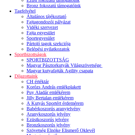
Ezüst fokozatú támogatóink
Bronz fokozatú támogatóink
Tagfelvétel
Általános tájékoztató
Fajtagondozói pályázat
Vidéki szervezet
Fajta egyesület
Sportegyesület
Pártoló tagok szekciója
Belépési nyilatkozatok
Sportbizottságok
SPORTBIZOTTSÁG
Magyar Pásztorkutyák Világszövetsége
Magyar kutyafajták Agility csapata
Díjazottaink
CH értéktár
Korózs András emlékplakett
Puy Aladár emlékérem
Jilly Bertalan emlékérem
A Kutyás Sportért érdemérem
Babérkoszorús aranyjelvény
Aranykoszorús jelvény
Ezüstkoszorús jelvény
Bronzkoszorús jelvény
Szövetség Elnöke Elismerő Oklevél