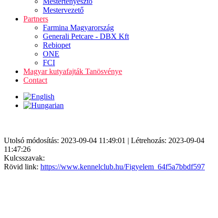
Mestertenyésztő
Mestervezető
Partners
Farmina Magyarország
Generali Petcare - DBX Kft
Rebiopet
ONE
FCI
Magyar kutyafajták Tanösvénye
Contact
Utolsó módosítás: 2023-09-04 11:49:01 | Létrehozás: 2023-09-04
11:47:26
Kulcsszavak:
Rövid link:
https://www.kennelclub.hu/Figyelem_64f5a7bbdf597