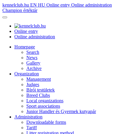
kennelclub.hu
EN
HU
Online entry
Online administration
Champion értéktár
Online entry
Online administration
Homepage
Search
News
Gallery
Archive
Organization
Management
Judges
Bírói testületek
Breed Clubs
Local organizations
Sport associations
Junior Handler és Gyermek kutyapár
Administration
Downloadable forms
Tariff
Litter registration method