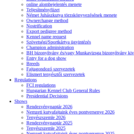
online alombejelentés menete
Teljesítményfüzet
Német Juhászkutya törzskönyvezésének menete
Ownerchange method
Nostrification
Export pedigree method
Kennel name request
Szövetségi/Sportkártya ügyintézés
Champion administration
BH bizonyítvány és/vagy Munkavizsga bizonyítvány kiv
Entry for a dog show
Breeds
Fajtagondozó szervezetek
Elismert tenyésztői szervezetek
Regulations
FCI regulations
Hungarian Kennel Club General Rules
Presidential Decisions
Shows
Rendezvénynaptár 2026
Nemzeti kutyafajtaink éves pontversenye 2026
Tenyészszemle 2026
Rendezvénynaptár 2025
Tenyészszemle 2025
Nemzeti kutyafajtaink éves pontversenye 2025