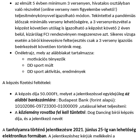
az elmúlt 5 évben minimum 3 versenyen, hivatalos osztályban
való részvétel (online verseny nem figyelembe vehető!)
teljesítménykönyvvel igazolható módon. Tekintettel a pandémiás
időszak minimális verseny lehetőségére, a 3 versenyrészvétel a
képzést követően utólag is igazolható a képzést követő 2 éven
belül, kizárólag FCI rendezvényen megszerezve azt. Sikeres vizsga
esetén a bírói kinevezésre felterjesztés csak a 3 verseny igazolás
beérkezését követően történik meg.
Önéletrajz, mely az alábbiakat tartalmazza:
motivációs tényezők
DD sport múlt
DD sport aktivitás, eredmények
A képzés fizetési feltételei:
A képzés díja 50.000Ft, melyet a jelentkezéssel egyidejűleg
az
Budapest Bank (forint alapú):
alábbi bankszámlára
:
,
10102086-09723300-01000009
utalással lehet teljesíteni:
A
közlemény rovatba fel kell tüntetni
: Dog Dancing bírói képzés
díja, és a jelentkező nevét
A
tanfolyamra történő jelentkezésre 2021. június 25-ig van lehetőség
elektronikus formában
. A jelentkezéshez kérjük mellékelni a