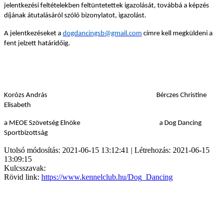
jelentkezési feltételekben feltüntetettek igazolását, továbbá a képzés
díjának átutalásáról szóló bizonylatot, igazolást.
A jelentkezéseket a
dogdancingsb@gmail.com
címre kell megküldeni a
fent jelzett határidőig.
Korózs András
Bérczes Christine
Elisabeth
a MEOE Szövetség Elnöke a Dog Dancing
Sportbizottság
Utolsó módosítás: 2021-06-15 13:12:41 | Létrehozás: 2021-06-15
13:09:15
Kulcsszavak:
Rövid link:
https://www.kennelclub.hu/Dog_Dancing