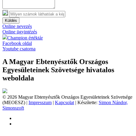
Küldés
Online nevezés
Online ügyintézés
Champion értéktár
Facebook oldal
Youtube csatorna
A Magyar Ebtenyésztők Országos
Egyesületeinek Szövetsége hivatalos
weboldala
© 2026 Magyar Ebtenyésztők Országos Egyesületeinek Szövetsége
(MEOESZ) |
Impresszum
|
Kapcsolat
| Készítette:
Simon Nándor,
Simonszoft