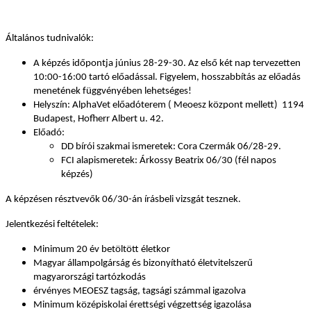
Általános tudnivalók:
A képzés időpontja június 28-29-30. Az első két nap tervezetten
10:00-16:00 tartó előadással. Figyelem, hosszabbítás az előadás
menetének függvényében lehetséges!
Helyszín: AlphaVet előadóterem ( Meoesz központ mellett) 1194
Budapest, Hofherr Albert u. 42.
Előadó:
DD bírói szakmai ismeretek: Cora Czermák 06/28-29.
FCI alapismeretek: Árkossy Beatrix 06/30 (fél napos
képzés)
A képzésen résztvevők 06/30-án írásbeli vizsgát tesznek.
Jelentkezési feltételek:
Minimum 20 év betöltött életkor
Magyar állampolgárság és bizonyítható életvitelszerű
magyarországi tartózkodás
érvényes MEOESZ tagság, tagsági számmal igazolva
Minimum középiskolai érettségi végzettség igazolása