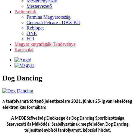
Mestertenyésztő
Mestervezető
Partnereink
Farmina Magyarország
Generali Petcare - DBX Kft
Rebiopet
ONE
FCI
Magyar kutyafajták Tanösvénye
Kapcsolat
Dog Dancing
A
tanfolyamra történő jelentkezésre 2021. június 25-ig van lehetőség
elektronikus formában
!
A MEOE Szövetség Elnöksége és Dog Dancing Sportbizottsága
Szervezeti és Működési Szabályzatának megfelelően Dog Dancing
teljesítménybírói tanfolyamot, képzést hirdet.