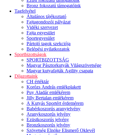
Ezüst fokozatú támogatóink
Bronz fokozatú támogatóink
Tagfelvétel
Általános tájékoztató
Fajtagondozói pályázat
Vidéki szervezet
Fajta egyesület
Sportegyesület
Pártoló tagok szekciója
Belépési nyilatkozatok
Sportbizottságok
SPORTBIZOTTSÁG
Magyar Pásztorkutyák Világszövetsége
Magyar kutyafajták Agility csapata
Díjazottaink
CH értéktár
Korózs András emlékplakett
Puy Aladár emlékérem
Jilly Bertalan emlékérem
A Kutyás Sportért érdemérem
Babérkoszorús aranyjelvény
Aranykoszorús jelvény
Ezüstkoszorús jelvény
Bronzkoszorús jelvény
Szövetség Elnöke Elismerő Oklevél