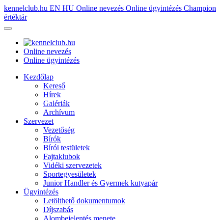
kennelclub.hu
EN
HU
Online nevezés
Online ügyintézés
Champion
értéktár
Online nevezés
Online ügyintézés
Kezdőlap
Kereső
Hírek
Galériák
Archívum
Szervezet
Vezetőség
Bírók
Bírói testületek
Fajtaklubok
Vidéki szervezetek
Sportegyesületek
Junior Handler és Gyermek kutyapár
Ügyintézés
Letölthető dokumentumok
Díjszabás
Alombejelentés menete