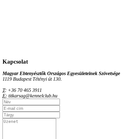
Kapcsolat
Magyar Ebtenyésztők Országos Egyesületeinek Szövetsége
1119 Budapest Tétényi út 130.
T:
+36 70 465 3911
E:
titkarsag@kennelclub.hu