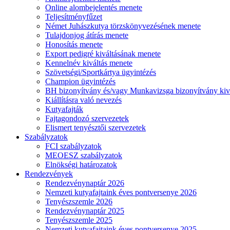
Online alombejelentés menete
Teljesítményfűzet
Német Juhászkutya törzskönyvezésének menete
Tulajdonjog átírás menete
Honosítás menete
Export pedigré kiváltásának menete
Kennelnév kiváltás menete
Szövetségi/Sportkártya ügyintézés
Champion ügyintézés
BH bizonyítvány és/vagy Munkavizsga bizonyítvány kiv
Kiállításra való nevezés
Kutyafajták
Fajtagondozó szervezetek
Elismert tenyésztői szervezetek
Szabályzatok
FCI szabályzatok
MEOESZ szabályzatok
Elnökségi határozatok
Rendezvények
Rendezvénynaptár 2026
Nemzeti kutyafajtaink éves pontversenye 2026
Tenyészszemle 2026
Rendezvénynaptár 2025
Tenyészszemle 2025
Nemzeti kutyafajtaink éves pontversenye 2025