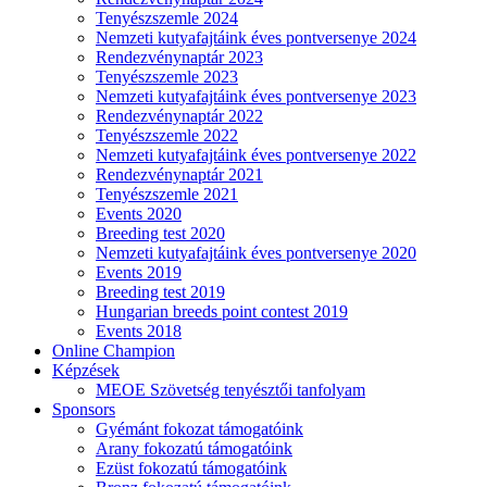
Tenyészszemle 2024
Nemzeti kutyafajtáink éves pontversenye 2024
Rendezvénynaptár 2023
Tenyészszemle 2023
Nemzeti kutyafajtáink éves pontversenye 2023
Rendezvénynaptár 2022
Tenyészszemle 2022
Nemzeti kutyafajtáink éves pontversenye 2022
Rendezvénynaptár 2021
Tenyészszemle 2021
Events 2020
Breeding test 2020
Nemzeti kutyafajtáink éves pontversenye 2020
Events 2019
Breeding test 2019
Hungarian breeds point contest 2019
Events 2018
Online Champion
Képzések
MEOE Szövetség tenyésztői tanfolyam
Sponsors
Gyémánt fokozat támogatóink
Arany fokozatú támogatóink
Ezüst fokozatú támogatóink