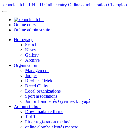
kennelclub.hu
EN
HU
Online entry
Online administration
Champion é
Online entry
Online administration
Homepage
Search
News
Gallery
Archive
Organization
Management
Judges
Bírói testületek
Breed Clubs
Local organizations
Sport associations
Junior Handler és Gyermek kutyapár
Administration
Downloadable forms
Tariff
Litter registration method
online alombejelentés menete