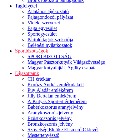
Bronz fokozatú támogatóink
Tagfelvétel
Általános tájékoztató
Fajtagondozói pályázat
Vidéki szervezet
Fajta egyesület
Sportegyesület
Pártoló tagok szekciója
Belépési nyilatkozatok
Sportbizottságok
SPORTBIZOTTSÁG
Magyar Pásztorkutyák Világszövetsége
Magyar kutyafajták Agility csapata
Díjazottaink
CH értéktár
Korózs András emlékplakett
Puy Aladár emlékérem
Jilly Bertalan emlékérem
A Kutyás Sportért érdemérem
Babérkoszorús aranyjelvény
Aranykoszorús jelvény
Ezüstkoszorús jelvény
Bronzkoszorús jelvény
Szövetség Elnöke Elismerő Oklevél
Mestertenyésztő