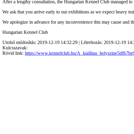
After a lengthy consultation, the Hungarian Kennel Club managed to ne
We ask that you arrive early to our exhibitions as we expect heavy tra
We apologize in advance for any inconvenience this may cause and t
Hungarian Kennel Club
Utolsó módosítás: 2019-12-19 14:32:29 | Létrehozás: 2019-12-19 14:
Kulcsszavak:
Rövid link:
https://www.kennelclub.hu/A_kiallitas_helyszine5dfb7b