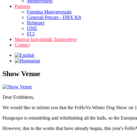
Mestervezető
Partners
Farmina Magyarország
Generali Petcare - DBX Kft
Rebiopet
ONE
FCI
Magyar kutyafajták Tanösvénye
Contact
Show Venue
Dear Exhibitors,
We would like to inform you that the FeHoVa Winter Dog Show on 13-14
Hungexpo is remodeling and refurbishing all the halls, so the Europ
However, due to the works that have already begun, this year's FeHoVa 