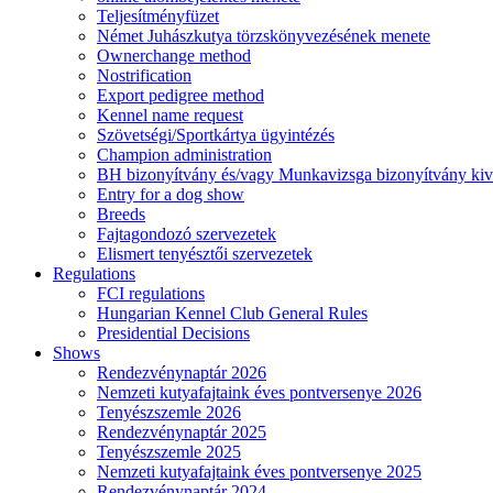
Teljesítményfüzet
Német Juhászkutya törzskönyvezésének menete
Ownerchange method
Nostrification
Export pedigree method
Kennel name request
Szövetségi/Sportkártya ügyintézés
Champion administration
BH bizonyítvány és/vagy Munkavizsga bizonyítvány kiv
Entry for a dog show
Breeds
Fajtagondozó szervezetek
Elismert tenyésztői szervezetek
Regulations
FCI regulations
Hungarian Kennel Club General Rules
Presidential Decisions
Shows
Rendezvénynaptár 2026
Nemzeti kutyafajtaink éves pontversenye 2026
Tenyészszemle 2026
Rendezvénynaptár 2025
Tenyészszemle 2025
Nemzeti kutyafajtaink éves pontversenye 2025
Rendezvénynaptár 2024