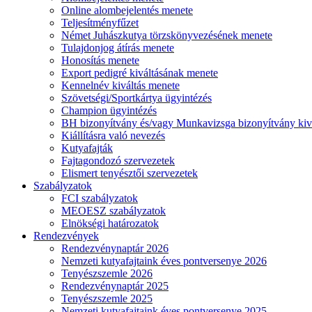
Online alombejelentés menete
Teljesítményfűzet
Német Juhászkutya törzskönyvezésének menete
Tulajdonjog átírás menete
Honosítás menete
Export pedigré kiváltásának menete
Kennelnév kiváltás menete
Szövetségi/Sportkártya ügyintézés
Champion ügyintézés
BH bizonyítvány és/vagy Munkavizsga bizonyítvány kiv
Kiállításra való nevezés
Kutyafajták
Fajtagondozó szervezetek
Elismert tenyésztői szervezetek
Szabályzatok
FCI szabályzatok
MEOESZ szabályzatok
Elnökségi határozatok
Rendezvények
Rendezvénynaptár 2026
Nemzeti kutyafajtaink éves pontversenye 2026
Tenyészszemle 2026
Rendezvénynaptár 2025
Tenyészszemle 2025
Nemzeti kutyafajtaink éves pontversenye 2025