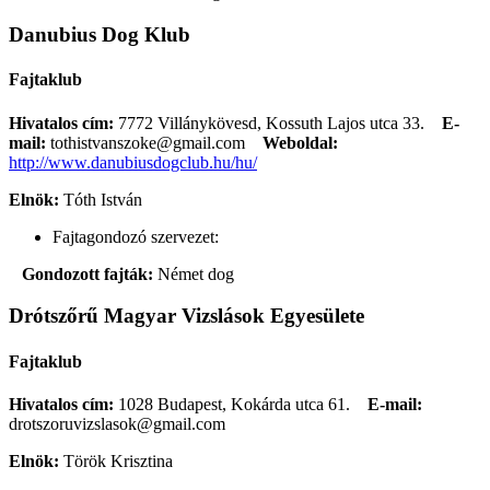
Danubius Dog Klub
Fajtaklub
Hivatalos cím:
7772 Villánykövesd, Kossuth Lajos utca 33.
E-
mail:
tothistvanszoke@gmail.com
Weboldal:
http://www.danubiusdogclub.hu/hu/
Elnök:
Tóth István
Fajtagondozó szervezet:
Gondozott fajták:
Német dog
Drótszőrű Magyar Vizslások Egyesülete
Fajtaklub
Hivatalos cím:
1028 Budapest, Kokárda utca 61.
E-mail:
drotszoruvizslasok@gmail.com
Elnök:
Török Krisztina