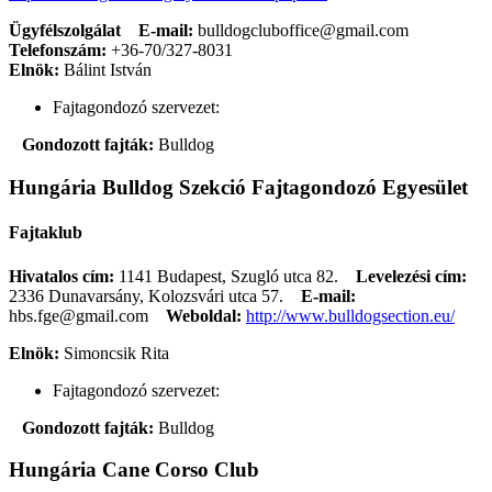
Ügyfélszolgálat
E-mail:
bulldogcluboffice@gmail.com
Telefonszám:
+36-70/327-8031
Elnök:
Bálint István
Fajtagondozó szervezet:
Gondozott fajták:
Bulldog
Hungária Bulldog Szekció Fajtagondozó Egyesület
Fajtaklub
Hivatalos cím:
1141 Budapest, Szugló utca 82.
Levelezési cím:
2336 Dunavarsány, Kolozsvári utca 57.
E-mail:
hbs.fge@gmail.com
Weboldal:
http://www.bulldogsection.eu/
Elnök:
Simoncsik Rita
Fajtagondozó szervezet:
Gondozott fajták:
Bulldog
Hungária Cane Corso Club