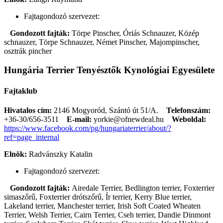
Fajtagondozó szervezet:
Gondozott fajták:
Törpe Pinscher, Óriás Schnauzer, Közép
schnauzer, Törpe Schnauzer, Német Pinscher, Majompinscher,
osztrák pincher
Hungária Terrier Tenyésztők Kynológiai Egyesülete
Fajtaklub
Hivatalos cím:
2146 Mogyoród, Szántó út 51/A.
Telefonszám:
+36-30/656-3511
E-mail:
yorkie@ofnewdeal.hu
Weboldal:
https://www.facebook.com/pg/hungariaterrier/about/?
ref=page_internal
Elnök:
Radvánszky Katalin
Fajtagondozó szervezet:
Gondozott fajták:
Airedale Terrier, Bedlington terrier, Foxterrier
simaszőrű, Foxterrier drótszőrű, Ír terrier, Kerry Blue terrier,
Lakeland terrier, Manchester terrier, Irish Soft Coated Wheaten
Terrier, Welsh Terrier, Cairn Terrier, Cseh terrier, Dandie Dinmont