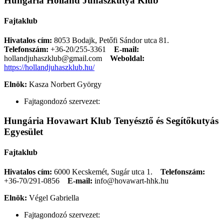
Hungária Holland Juhászkutya Klub
Fajtaklub
Hivatalos cím:
8053 Bodajk, Petőfi Sándor utca 81.
Telefonszám:
+36-20/255-3361
E-mail:
hollandjuhaszklub@gmail.com
Weboldal:
https://hollandjuhaszklub.hu/
Elnök:
Kasza Norbert György
Fajtagondozó szervezet:
Hungária Hovawart Klub Tenyésztő és Segítőkutyás
Egyesület
Fajtaklub
Hivatalos cím:
6000 Kecskemét, Sugár utca 1.
Telefonszám:
+36-70/291-0856
E-mail:
info@hovawart-hhk.hu
Elnök:
Végel Gabriella
Fajtagondozó szervezet: