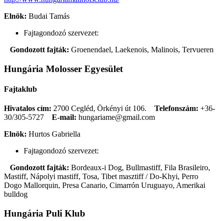
Elnök:
Budai Tamás
Fajtagondozó szervezet:
Gondozott fajták:
Groenendael, Laekenois, Malinois, Tervueren
Hungária Molosser Egyesület
Fajtaklub
Hivatalos cím:
2700 Cegléd, Örkényi út 106.
Telefonszám:
+36-
30/305-5727
E-mail:
hungariame@gmail.com
Elnök:
Hurtos Gabriella
Fajtagondozó szervezet:
Gondozott fajták:
Bordeaux-i Dog, Bullmastiff, Fila Brasileiro,
Mastiff, Nápolyi mastiff, Tosa, Tibet masztiff / Do-Khyi, Perro
Dogo Mallorquin, Presa Canario, Cimarrón Uruguayo, Amerikai
bulldog
Hungária Puli Klub