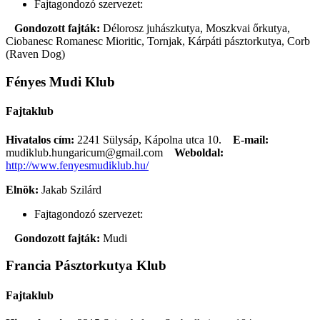
Fajtagondozó szervezet:
Gondozott fajták:
Délorosz juhászkutya, Moszkvai őrkutya,
Ciobanesc Romanesc Mioritic, Tornjak, Kárpáti pásztorkutya, Corb
(Raven Dog)
Fényes Mudi Klub
Fajtaklub
Hivatalos cím:
2241 Sülysáp, Kápolna utca 10.
E-mail:
mudiklub.hungaricum@gmail.com
Weboldal:
http://www.fenyesmudiklub.hu/
Elnök:
Jakab Szilárd
Fajtagondozó szervezet:
Gondozott fajták:
Mudi
Francia Pásztorkutya Klub
Fajtaklub