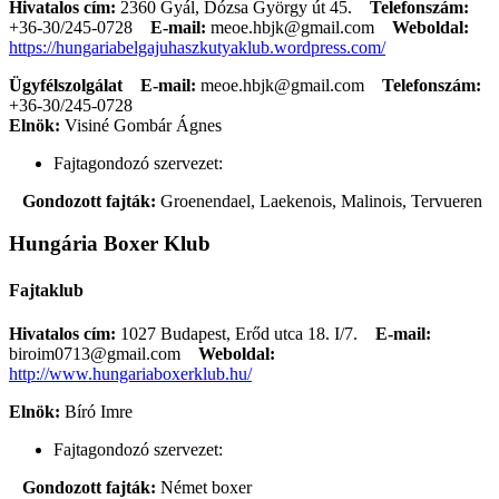
Hivatalos cím:
2360 Gyál, Dózsa György út 45.
Telefonszám:
+36-30/245-0728
E-mail:
meoe.hbjk@gmail.com
Weboldal:
https://hungariabelgajuhaszkutyaklub.wordpress.com/
Ügyfélszolgálat
E-mail:
meoe.hbjk@gmail.com
Telefonszám:
+36-30/245-0728
Elnök:
Visiné Gombár Ágnes
Fajtagondozó szervezet:
Gondozott fajták:
Groenendael, Laekenois, Malinois, Tervueren
Hungária Boxer Klub
Fajtaklub
Hivatalos cím:
1027 Budapest, Erőd utca 18. I/7.
E-mail:
biroim0713@gmail.com
Weboldal:
http://www.hungariaboxerklub.hu/
Elnök:
Bíró Imre
Fajtagondozó szervezet:
Gondozott fajták:
Német boxer