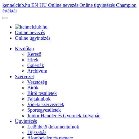
kennelclub.hu
EN
HU
Online nevezés
Online ügyintézés
Champion
értéktár
Online nevezés
Online ügyintézés
Kezdőlap
Kereső
Hírek
Galériák
Archívum
Szervezet
Vezetőség
Bírók
Bírói testületek
Fajtaklubok
Vidéki szervezetek
Sportegyesületek
Junior Handler és Gyermek kutyapár
Ügyintézés
Letölthető dokumentumok
Díjszabás
Alombejelentés menete