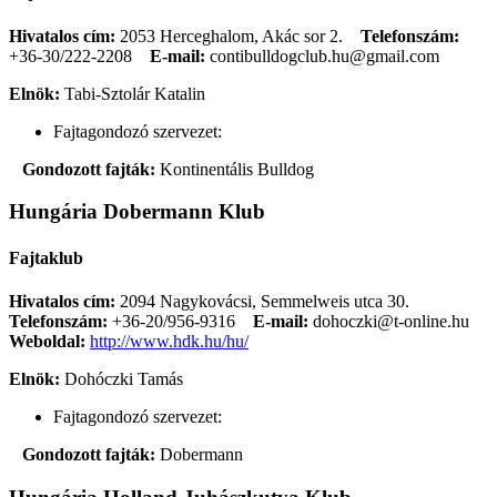
Hivatalos cím:
2053 Herceghalom, Akác sor 2.
Telefonszám:
+36-30/222-2208
E-mail:
contibulldogclub.hu@gmail.com
Elnök:
Tabi-Sztolár Katalin
Fajtagondozó szervezet:
Gondozott fajták:
Kontinentális Bulldog
Hungária Dobermann Klub
Fajtaklub
Hivatalos cím:
2094 Nagykovácsi, Semmelweis utca 30.
Telefonszám:
+36-20/956-9316
E-mail:
dohoczki@t-online.hu
Weboldal:
http://www.hdk.hu/hu/
Elnök:
Dohóczki Tamás
Fajtagondozó szervezet:
Gondozott fajták:
Dobermann