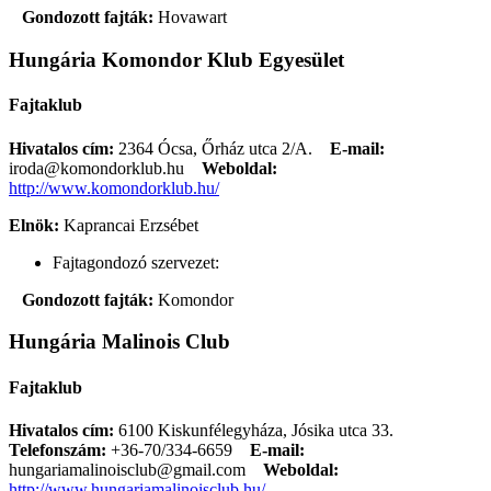
Gondozott fajták:
Hovawart
Hungária Komondor Klub Egyesület
Fajtaklub
Hivatalos cím:
2364 Ócsa, Őrház utca 2/A.
E-mail:
iroda@komondorklub.hu
Weboldal:
http://www.komondorklub.hu/
Elnök:
Kaprancai Erzsébet
Fajtagondozó szervezet:
Gondozott fajták:
Komondor
Hungária Malinois Club
Fajtaklub
Hivatalos cím:
6100 Kiskunfélegyháza, Jósika utca 33.
Telefonszám:
+36-70/334-6659
E-mail:
hungariamalinoisclub@gmail.com
Weboldal:
http://www.hungariamalinoisclub.hu/