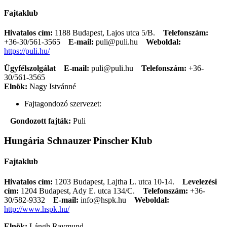
Fajtaklub
Hivatalos cím:
1188 Budapest, Lajos utca 5/B.
Telefonszám:
+36-30/561-3565
E-mail:
puli@puli.hu
Weboldal:
https://puli.hu/
Ügyfélszolgálat
E-mail:
puli@puli.hu
Telefonszám:
+36-
30/561-3565
Elnök:
Nagy Istvánné
Fajtagondozó szervezet:
Gondozott fajták:
Puli
Hungária Schnauzer Pinscher Klub
Fajtaklub
Hivatalos cím:
1203 Budapest, Lajtha L. utca 10-14.
Levelezési
cím:
1204 Budapest, Ady E. utca 134/C.
Telefonszám:
+36-
30/582-9332
E-mail:
info@hspk.hu
Weboldal:
http://www.hspk.hu/
Elnök:
Lángh Raymund