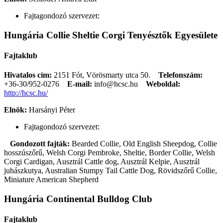
Fajtagondozó szervezet:
Hungária Collie Sheltie Corgi Tenyésztők Egyesülete
Fajtaklub
Hivatalos cím:
2151 Fót, Vörösmarty utca 50.
Telefonszám:
+36-30/952-0276
E-mail:
info@hcsc.hu
Weboldal:
http://hcsc.hu/
Elnök:
Harsányi Péter
Fajtagondozó szervezet:
Gondozott fajták:
Bearded Collie, Old English Sheepdog, Collie
hosszúszőrű, Welsh Corgi Pembroke, Sheltie, Border Collie, Welsh
Corgi Cardigan, Ausztrál Cattle dog, Ausztrál Kelpie, Ausztrál
juhászkutya, Australian Stumpy Tail Cattle Dog, Rövidszőrű Collie,
Miniature American Shepherd
Hungária Continental Bulldog Club
Fajtaklub