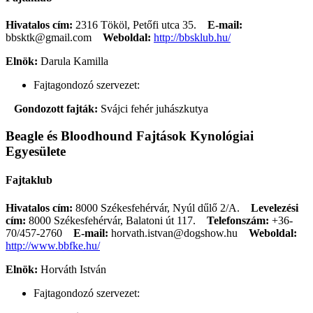
Hivatalos cím:
2316 Tököl, Petőfi utca 35.
E-mail:
bbsktk@gmail.com
Weboldal:
http://bbsklub.hu/
Elnök:
Darula Kamilla
Fajtagondozó szervezet:
Gondozott fajták:
Svájci fehér juhászkutya
Beagle és Bloodhound Fajtások Kynológiai
Egyesülete
Fajtaklub
Hivatalos cím:
8000 Székesfehérvár, Nyúl dűlő 2/A.
Levelezési
cím:
8000 Székesfehérvár, Balatoni út 117.
Telefonszám:
+36-
70/457-2760
E-mail:
horvath.istvan@dogshow.hu
Weboldal:
http://www.bbfke.hu/
Elnök:
Horváth István
Fajtagondozó szervezet: