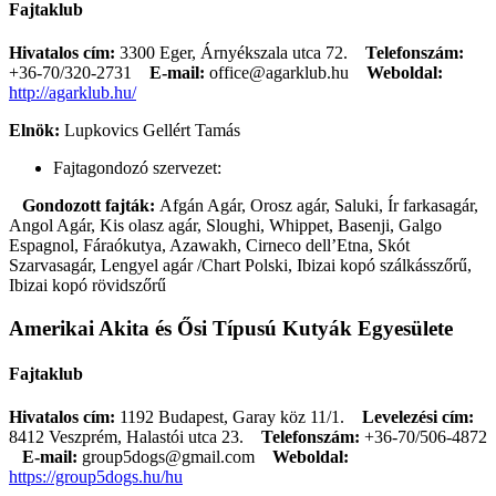
Fajtaklub
Hivatalos cím:
3300 Eger, Árnyékszala utca 72.
Telefonszám:
+36-70/320-2731
E-mail:
office@agarklub.hu
Weboldal:
http://agarklub.hu/
Elnök:
Lupkovics Gellért Tamás
Fajtagondozó szervezet:
Gondozott fajták:
Afgán Agár, Orosz agár, Saluki, Ír farkasagár,
Angol Agár, Kis olasz agár, Sloughi, Whippet, Basenji, Galgo
Espagnol, Fáraókutya, Azawakh, Cirneco dell’Etna, Skót
Szarvasagár, Lengyel agár /Chart Polski, Ibizai kopó szálkásszőrű,
Ibizai kopó rövidszőrű
Amerikai Akita és Ősi Típusú Kutyák Egyesülete
Fajtaklub
Hivatalos cím:
1192 Budapest, Garay köz 11/1.
Levelezési cím:
8412 Veszprém, Halastói utca 23.
Telefonszám:
+36-70/506-4872
E-mail:
group5dogs@gmail.com
Weboldal:
https://group5dogs.hu/hu