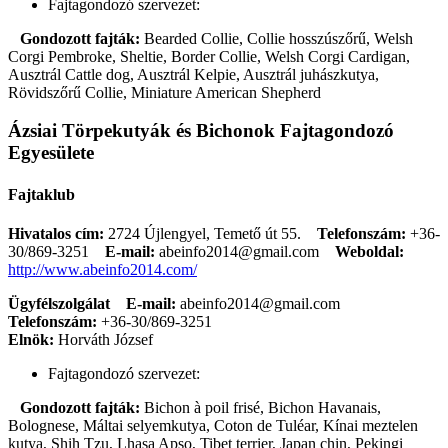
Fajtagondozó szervezet:
Gondozott fajták:
Bearded Collie, Collie hosszúszőrű, Welsh
Corgi Pembroke, Sheltie, Border Collie, Welsh Corgi Cardigan,
Ausztrál Cattle dog, Ausztrál Kelpie, Ausztrál juhászkutya,
Rövidszőrű Collie, Miniature American Shepherd
Ázsiai Törpekutyák és Bichonok Fajtagondozó
Egyesülete
Fajtaklub
Hivatalos cím:
2724 Újlengyel, Temető út 55.
Telefonszám:
+36-
30/869-3251
E-mail:
abeinfo2014@gmail.com
Weboldal:
http://www.abeinfo2014.com/
Ügyfélszolgálat
E-mail:
abeinfo2014@gmail.com
Telefonszám:
+36-30/869-3251
Elnök:
Horváth József
Fajtagondozó szervezet:
Gondozott fajták:
Bichon à poil frisé, Bichon Havanais,
Bolognese, Máltai selyemkutya, Coton de Tuléar, Kínai meztelen
kutya, Shih Tzu, Lhasa Apso, Tibet terrier, Japan chin, Pekingi