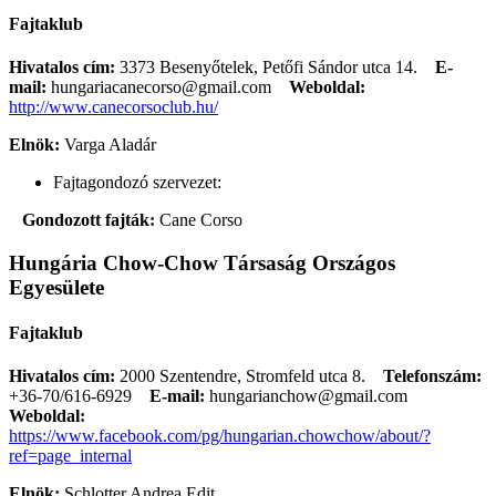
Fajtaklub
Hivatalos cím:
3373 Besenyőtelek, Petőfi Sándor utca 14.
E-
mail:
hungariacanecorso@gmail.com
Weboldal:
http://www.canecorsoclub.hu/
Elnök:
Varga Aladár
Fajtagondozó szervezet:
Gondozott fajták:
Cane Corso
Hungária Chow-Chow Társaság Országos
Egyesülete
Fajtaklub
Hivatalos cím:
2000 Szentendre, Stromfeld utca 8.
Telefonszám:
+36-70/616-6929
E-mail:
hungarianchow@gmail.com
Weboldal:
https://www.facebook.com/pg/hungarian.chowchow/about/?
ref=page_internal
Elnök:
Schlotter Andrea Edit