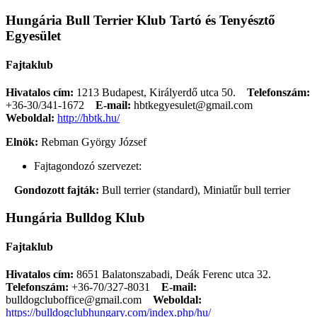
Hungária Bull Terrier Klub Tartó és Tenyésztő
Egyesület
Fajtaklub
Hivatalos cím:
1213 Budapest, Királyerdő utca 50.
Telefonszám:
+36-30/341-1672
E-mail:
hbtkegyesulet@gmail.com
Weboldal:
http://hbtk.hu/
Elnök:
Rebman György József
Fajtagondozó szervezet:
Gondozott fajták:
Bull terrier (standard), Miniatűr bull terrier
Hungária Bulldog Klub
Fajtaklub
Hivatalos cím:
8651 Balatonszabadi, Deák Ferenc utca 32.
Telefonszám:
+36-70/327-8031
E-mail:
bulldogcluboffice@gmail.com
Weboldal:
https://bulldogclubhungary.com/index.php/hu/