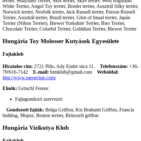
terrier, Sealyham Terrier, Skót terrier, Skye terrier, West Highland
White Terrier, Angol Toy terrier, Border terrier, Ausztrál Silky terrier,
Norwich terrier, Norfolk terrier, Jack Russell terrier, Parson Russell
Terrier, Ausztrál terrier, Brazil terrier, Glen of Imaal terrier, Japán
Terrier (Nihon Terrier), Biewer Yorkshire Terrier, Biro Terrier,
Chocolate Terrier, Colorful Terrier, Golddust Terrier, Biewer Terrier
Hungária Toy Molosser Kutyások Egyesülete
Fajtaklub
Hivatalos cím:
2721 Pilis, Ady Endre utca 11.
Telefonszám:
+36-
70/616-7142
E-mail:
htmklub@gmail.com
Weboldal:
http://www.meoectpe.com/
Elnök:
Gröschl Ferenc
Fajtagondozó szervezet:
Gondozott fajták:
Belga Griffon, Kis Brabanti Griffon, Francia
bulldog, Mopsz, Boston terrier, Brüsszeli griffon
Hungária Vizikutya Klub
Fajtaklub