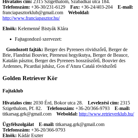
Hivatalos cím:
2315 Szigethalom, Szabadkai utca 184.
Telefonszám:
+36-30/231-6129
Fax:
+36-24/403-204
E-mail:
franciapasztorklub@gmail.com
Weboldal:
http://www.franciapasztor.hu/
Elnök:
Kelemenné Bistyák Klára
Fajtagondozó szervezet:
Gondozott fajták:
Berger des Pyrenees rövidszőrű, Berger de
Brie, Flandriai Bouvier, Pireneusi hegyikutya, Berger de Beauce,
Katalán pásztor, Berger des Pyrenees hosszúszőrű, Bouvier des
Ardennes, Picardiai juhász, Gos d’Atura Catalá rövidszőrű
Golden Retriever Kör
Fajtaklub
Hivatalos cím:
2030 Érd, Bokor utca 28.
Levelezési cím:
2315
Szigethalom, Pf. 82.
Telefonszám:
+36-20/366-9793
E-mail:
titkarsag.grk@gmail.com
Weboldal:
http://www.retrieverklub.hu/
Ügyfélszolgálat
E-mail:
titkarsag.grk@gmail.com
Telefonszám:
+36-20/366-9793
Elnök:
Kádár Eszter