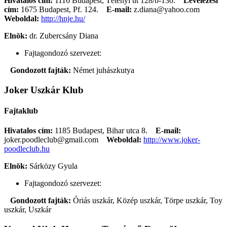
Hivatalos cím:
1116 Budapest, Tétényi út 128/b-130.
Levelezési
cím:
1675 Budapest, Pf. 124.
E-mail:
z.diana@yahoo.com
Weboldal:
http://hnje.hu/
Elnök:
dr. Zubercsány Diana
Fajtagondozó szervezet:
Gondozott fajták:
Német juhászkutya
Joker Uszkár Klub
Fajtaklub
Hivatalos cím:
1185 Budapest, Bihar utca 8.
E-mail:
joker.poodleclub@gmail.com
Weboldal:
http://www.joker-
poodleclub.hu
Elnök:
Sárközy Gyula
Fajtagondozó szervezet:
Gondozott fajták:
Óriás uszkár, Közép uszkár, Törpe uszkár, Toy
uszkár, Uszkár