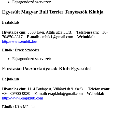
Fajtagondozó szervezet:
Egyesült Magyar Bull Terrier Tenyésztők Klubja
Fajtaklub
Hivatalos cím:
3300 Eger, Attila utca 33/B.
Telefonszám:
+36-
70/850-8817
E-mail:
embtk1@gmail.com
Weboldal:
http://www.embtk.hu/
Elnök:
Érsek Szabolcs
Fajtagondozó szervezet:
Eurázsiai Pásztorkutyások Klub Egyesület
Fajtaklub
Hivatalos cím:
1114 Budapest, Villányi út 9. fsz/3.
Telefonszám:
+36-30/900-9989
E-mail:
erapklub@gmail.com
Weboldal:
http://www.erapklub.com
Elnök:
Kiss Mónika