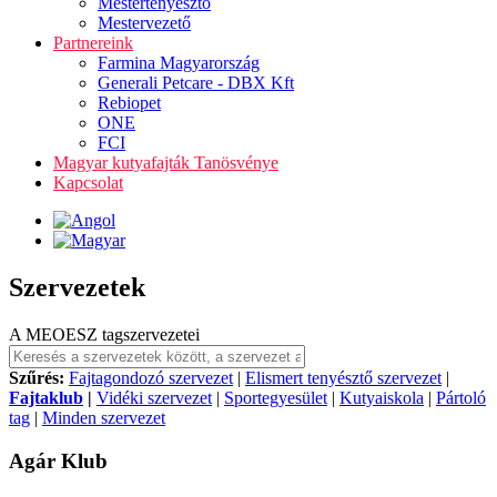
Mestertenyésztő
Mestervezető
Partnereink
Farmina Magyarország
Generali Petcare - DBX Kft
Rebiopet
ONE
FCI
Magyar kutyafajták Tanösvénye
Kapcsolat
Szervezetek
A MEOESZ tagszervezetei
Szűrés:
Fajtagondozó szervezet
|
Elismert tenyésztő szervezet
|
Fajtaklub
|
Vidéki szervezet
|
Sportegyesület
|
Kutyaiskola
|
Pártoló
tag
|
Minden szervezet
Agár Klub