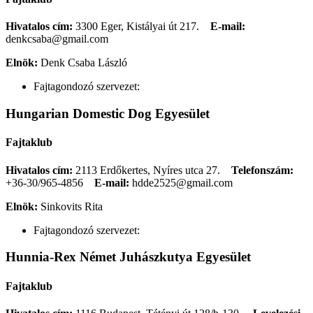
Hivatalos cím:
3300 Eger, Kistályai út 217.
E-mail:
denkcsaba@gmail.com
Elnök:
Denk Csaba László
Fajtagondozó szervezet:
Hungarian Domestic Dog Egyesület
Fajtaklub
Hivatalos cím:
2113 Erdőkertes, Nyíres utca 27.
Telefonszám:
+36-30/965-4856
E-mail:
hdde2525@gmail.com
Elnök:
Sinkovits Rita
Fajtagondozó szervezet:
Hunnia-Rex Német Juhászkutya Egyesület
Fajtaklub