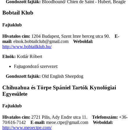
Gondozott fajták:
Bloodhound/ Chien de Saint - Hubert, Beagle
Bobtail Klub
Fajtaklub
Hivatalos cím:
1204 Budapest, Szent Imre herceg utca 90.
E-
mail:
elnok.bobtailclub@gmail.com
Weboldal:
http://www.bobtailklub.hu/
Elnök:
Kotlár Róbert
Fajtagondozó szervezet:
Gondozott fajták:
Old English Sheepdog
Chihuahua és Törpe Spániel Tartók Kynológiai
Egyesülete
Fajtaklub
Hivatalos cím:
2721 Pilis, Ady Endre utca 11.
Telefonszám:
+36-
70/616-7142
E-mail:
meoe.ctpe@gmail.com
Weboldal:
http://www.meoectpe.com/