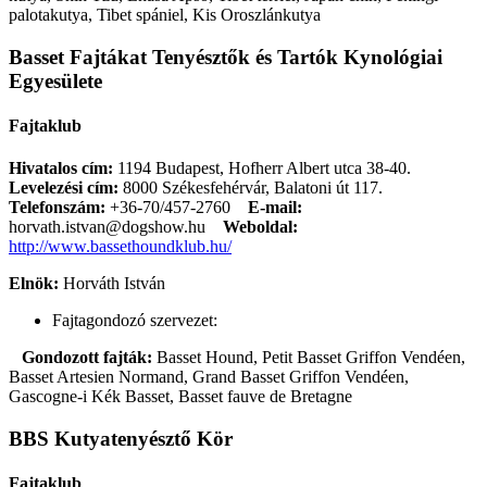
palotakutya, Tibet spániel, Kis Oroszlánkutya
Basset Fajtákat Tenyésztők és Tartók Kynológiai
Egyesülete
Fajtaklub
Hivatalos cím:
1194 Budapest, Hofherr Albert utca 38-40.
Levelezési cím:
8000 Székesfehérvár, Balatoni út 117.
Telefonszám:
+36-70/457-2760
E-mail:
horvath.istvan@dogshow.hu
Weboldal:
http://www.bassethoundklub.hu/
Elnök:
Horváth István
Fajtagondozó szervezet:
Gondozott fajták:
Basset Hound, Petit Basset Griffon Vendéen,
Basset Artesien Normand, Grand Basset Griffon Vendéen,
Gascogne-i Kék Basset, Basset fauve de Bretagne
BBS Kutyatenyésztő Kör
Fajtaklub