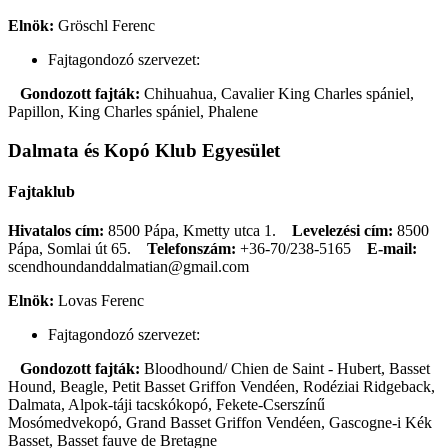
Elnök:
Gröschl Ferenc
Fajtagondozó szervezet:
Gondozott fajták:
Chihuahua, Cavalier King Charles spániel,
Papillon, King Charles spániel, Phalene
Dalmata és Kopó Klub Egyesület
Fajtaklub
Hivatalos cím:
8500 Pápa, Kmetty utca 1.
Levelezési cím:
8500
Pápa, Somlai út 65.
Telefonszám:
+36-70/238-5165
E-mail:
scendhoundanddalmatian@gmail.com
Elnök:
Lovas Ferenc
Fajtagondozó szervezet:
Gondozott fajták:
Bloodhound/ Chien de Saint - Hubert, Basset
Hound, Beagle, Petit Basset Griffon Vendéen, Rodéziai Ridgeback,
Dalmata, Alpok-táji tacskókopó, Fekete-Cserszínű
Mosómedvekopó, Grand Basset Griffon Vendéen, Gascogne-i Kék
Basset, Basset fauve de Bretagne