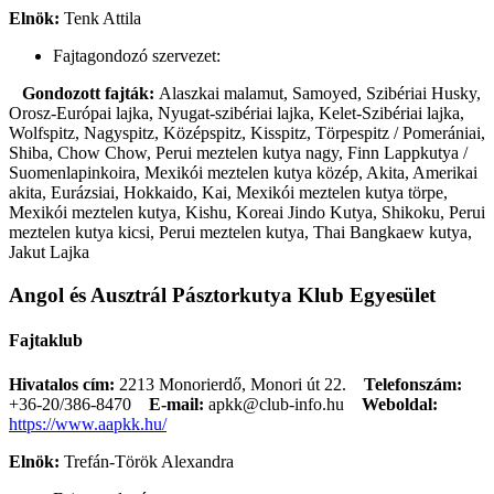
Elnök:
Tenk Attila
Fajtagondozó szervezet:
Gondozott fajták:
Alaszkai malamut, Samoyed, Szibériai Husky,
Orosz-Európai lajka, Nyugat-szibériai lajka, Kelet-Szibériai lajka,
Wolfspitz, Nagyspitz, Középspitz, Kisspitz, Törpespitz / Pomerániai,
Shiba, Chow Chow, Perui meztelen kutya nagy, Finn Lappkutya /
Suomenlapinkoira, Mexikói meztelen kutya közép, Akita, Amerikai
akita, Eurázsiai, Hokkaido, Kai, Mexikói meztelen kutya törpe,
Mexikói meztelen kutya, Kishu, Koreai Jindo Kutya, Shikoku, Perui
meztelen kutya kicsi, Perui meztelen kutya, Thai Bangkaew kutya,
Jakut Lajka
Angol és Ausztrál Pásztorkutya Klub Egyesület
Fajtaklub
Hivatalos cím:
2213 Monorierdő, Monori út 22.
Telefonszám:
+36-20/386-8470
E-mail:
apkk@club-info.hu
Weboldal:
https://www.aapkk.hu/
Elnök:
Trefán-Török Alexandra