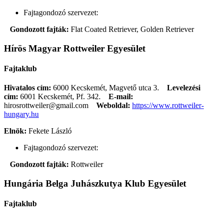
Fajtagondozó szervezet:
Gondozott fajták:
Flat Coated Retriever, Golden Retriever
Hírös Magyar Rottweiler Egyesület
Fajtaklub
Hivatalos cím:
6000 Kecskemét, Magvető utca 3.
Levelezési
cím:
6001 Kecskemét, Pf. 342.
E-mail:
hirosrottweiler@gmail.com
Weboldal:
https://www.rottweiler-
hungary.hu
Elnök:
Fekete László
Fajtagondozó szervezet:
Gondozott fajták:
Rottweiler
Hungária Belga Juhászkutya Klub Egyesület
Fajtaklub