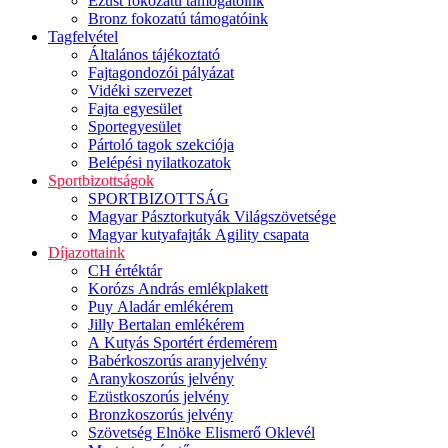
Ezüst fokozatú támogatóink
Bronz fokozatú támogatóink
Tagfelvétel
Általános tájékoztató
Fajtagondozói pályázat
Vidéki szervezet
Fajta egyesület
Sportegyesület
Pártoló tagok szekciója
Belépési nyilatkozatok
Sportbizottságok
SPORTBIZOTTSÁG
Magyar Pásztorkutyák Világszövetsége
Magyar kutyafajták Agility csapata
Díjazottaink
CH értéktár
Korózs András emlékplakett
Puy Aladár emlékérem
Jilly Bertalan emlékérem
A Kutyás Sportért érdemérem
Babérkoszorús aranyjelvény
Aranykoszorús jelvény
Ezüstkoszorús jelvény
Bronzkoszorús jelvény
Szövetség Elnöke Elismerő Oklevél