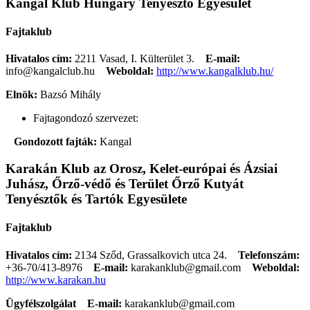
Kangal Klub Hungary Tenyésztő Egyesület
Fajtaklub
Hivatalos cím:
2211 Vasad, I. Külterület 3.
E-mail:
info@kangalclub.hu
Weboldal:
http://www.kangalklub.hu/
Elnök:
Bazsó Mihály
Fajtagondozó szervezet:
Gondozott fajták:
Kangal
Karakán Klub az Orosz, Kelet-európai és Ázsiai
Juhász, Őrző-védő és Terület Őrző Kutyát
Tenyésztők és Tartók Egyesülete
Fajtaklub
Hivatalos cím:
2134 Sződ, Grassalkovich utca 24.
Telefonszám:
+36-70/413-8976
E-mail:
karakanklub@gmail.com
Weboldal:
http://www.karakan.hu
Ügyfélszolgálat
E-mail:
karakanklub@gmail.com