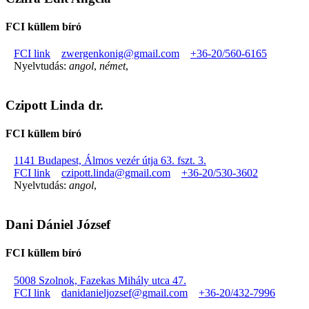
FCI küllem bíró
FCI link
zwergenkonig@gmail.com
+36-20/560-6165
Nyelvtudás:
angol
,
német
,
Czipott Linda dr.
FCI küllem bíró
1141 Budapest, Álmos vezér útja 63. fszt. 3.
FCI link
czipott.linda@gmail.com
+36-20/530-3602
Nyelvtudás:
angol
,
Dani Dániel József
FCI küllem bíró
5008 Szolnok, Fazekas Mihály utca 47.
FCI link
danidanieljozsef@gmail.com
+36-20/432-7996