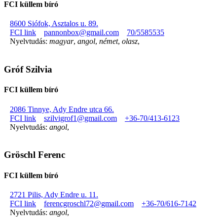
FCI küllem bíró
8600 Siófok, Asztalos u. 89.
FCI link
pannonbox@gmail.com
70/5585535
Nyelvtudás:
magyar
,
angol
,
német
,
olasz
,
Gróf Szilvia
FCI küllem bíró
2086 Tinnye, Ady Endre utca 66.
FCI link
szilvigrof1@gmail.com
+36-70/413-6123
Nyelvtudás:
angol
,
Gröschl Ferenc
FCI küllem bíró
2721 Pilis, Ady Endre u. 11.
FCI link
ferencgroschl72@gmail.com
+36-70/616-7142
Nyelvtudás:
angol
,