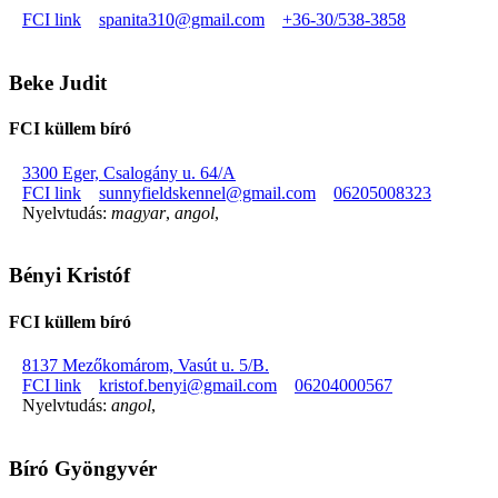
FCI link
spanita310@gmail.com
+36-30/538-3858
Beke Judit
FCI küllem bíró
3300 Eger, Csalogány u. 64/A
FCI link
sunnyfieldskennel@gmail.com
06205008323
Nyelvtudás:
magyar
,
angol
,
Bényi Kristóf
FCI küllem bíró
8137 Mezőkomárom, Vasút u. 5/B.
FCI link
kristof.benyi@gmail.com
06204000567
Nyelvtudás:
angol
,
Bíró Gyöngyvér