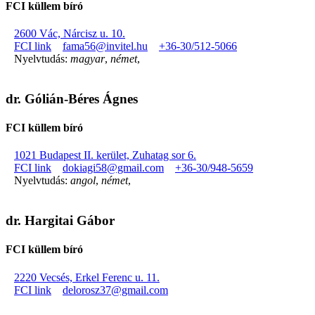
FCI küllem bíró
2600 Vác, Nárcisz u. 10.
FCI link
fama56@invitel.hu
+36-30/512-5066
Nyelvtudás:
magyar
,
német
,
dr. Gólián-Béres Ágnes
FCI küllem bíró
1021 Budapest II. kerület, Zuhatag sor 6.
FCI link
dokiagi58@gmail.com
+36-30/948-5659
Nyelvtudás:
angol
,
német
,
dr. Hargitai Gábor
FCI küllem bíró
2220 Vecsés, Erkel Ferenc u. 11.
FCI link
delorosz37@gmail.com