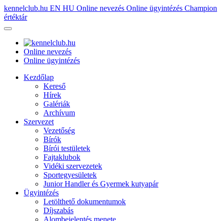
kennelclub.hu
EN
HU
Online nevezés
Online ügyintézés
Champion
értéktár
Online nevezés
Online ügyintézés
Kezdőlap
Kereső
Hírek
Galériák
Archívum
Szervezet
Vezetőség
Bírók
Bírói testületek
Fajtaklubok
Vidéki szervezetek
Sportegyesületek
Junior Handler és Gyermek kutyapár
Ügyintézés
Letölthető dokumentumok
Díjszabás
Alombejelentés menete