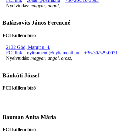
FCI link
zoltan@baffia.hu
+36-20/310-3593
Nyelvtudás:
magyar
,
angol
,
Balázsovits János Ferencné
FCI küllem bíró
2132 Göd, Margit u. 4.
FCI link
nyitramenti@nyitamenti.hu
+36-30/529-0071
Nyelvtudás:
magyar
,
angol
,
orosz
,
Bánkúti József
FCI küllem bíró
Bauman Anita Mária
FCI küllem bíró