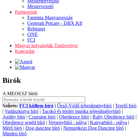
Mestertenyésztő
Mestervezető
Partnereink
Farmina Magyarország
Generali Petcare - DBX Kft
Rebiopet
ONE
FCI
Magyar kutyafajták Tanösvénye
Kapcsolat
Bírók
A MEOESZ bírói
Szűrés:
FCI küllem bíró
|
Őrző-Védő teljesítménybíró
|
Terelő bíró
|
Vadászkutya bíró
|
Tacskó és terrier munka teljesítménybíró
|
Agility bíró
|
Coursing bíró
|
Obedience bíró
|
Rally Obedience bíró
|
Obedience segéd bíró
|
Versenybíró - pálya
|
Kanyarbíró - pálya
|
Mérő bíró
|
Dog dancing bíró
|
Nemzetközi Dog Dancing bíró
|
Minden bíró