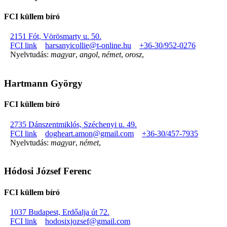
FCI küllem bíró
2151 Fót, Vörösmarty u. 50.
FCI link
harsanyicollie@t-online.hu
+36-30/952-0276
Nyelvtudás:
magyar
,
angol
,
német
,
orosz
,
Hartmann György
FCI küllem bíró
2735 Dánszentmiklós, Széchenyi u. 49.
FCI link
dogheart.amon@gmail.com
+36-30/457-7935
Nyelvtudás:
magyar
,
német
,
Hódosi József Ferenc
FCI küllem bíró
1037 Budapest, Erdőalja út 72.
FCI link
hodosixjozsef@gmail.com