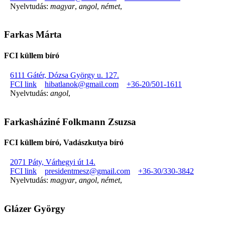
Nyelvtudás:
magyar
,
angol
,
német
,
Farkas Márta
FCI küllem bíró
6111 Gátér, Dózsa György u. 127.
FCI link
hibatlanok@gmail.com
+36-20/501-1611
Nyelvtudás:
angol
,
Farkasháziné Folkmann Zsuzsa
FCI küllem bíró, Vadászkutya bíró
2071 Páty, Várhegyi út 14.
FCI link
presidentmesz@gmail.com
+36-30/330-3842
Nyelvtudás:
magyar
,
angol
,
német
,
Glázer György