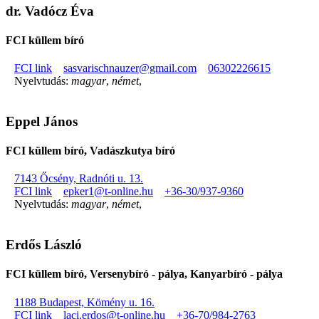
dr. Vadócz Éva
FCI küllem bíró
FCI link
sasvarischnauzer@gmail.com
06302226615
Nyelvtudás:
magyar
,
német
,
Eppel János
FCI küllem bíró, Vadászkutya bíró
7143 Őcsény, Radnóti u. 13.
FCI link
epker1@t-online.hu
+36-30/937-9360
Nyelvtudás:
magyar
,
német
,
Erdős László
FCI küllem bíró, Versenybíró - pálya, Kanyarbíró - pálya
1188 Budapest, Kömény u. 16.
FCI link
laci.erdos@t-online.hu
+36-70/984-2763