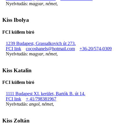
Nyelvtudás:
magyar
,
német
,
Kiss Ibolya
FCI küllem bíró
1239 Budapest, Grassalkovich út 273.
FCI link
cocoshanels@hotmail.com
+36-20/574-0309
Nyelvtudás:
magyar
,
német
,
Kiss Katalin
FCI küllem bíró
1111 Budapest XI. kerület, Bartók B. út 14.
FCI link
+ 41/798381967
Nyelvtudás:
angol
,
német
,
Kiss Zoltán