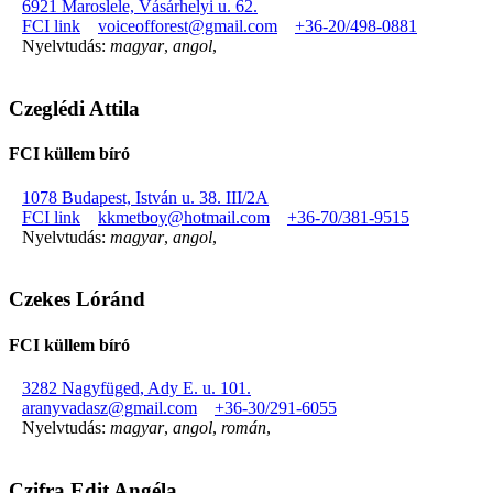
6921 Maroslele, Vásárhelyi u. 62.
FCI link
voiceofforest@gmail.com
+36-20/498-0881
Nyelvtudás:
magyar
,
angol
,
Czeglédi Attila
FCI küllem bíró
1078 Budapest, István u. 38. III/2A
FCI link
kkmetboy@hotmail.com
+36-70/381-9515
Nyelvtudás:
magyar
,
angol
,
Czekes Lóránd
FCI küllem bíró
3282 Nagyfüged, Ady E. u. 101.
aranyvadasz@gmail.com
+36-30/291-6055
Nyelvtudás:
magyar
,
angol
,
román
,
Czifra Edit Angéla