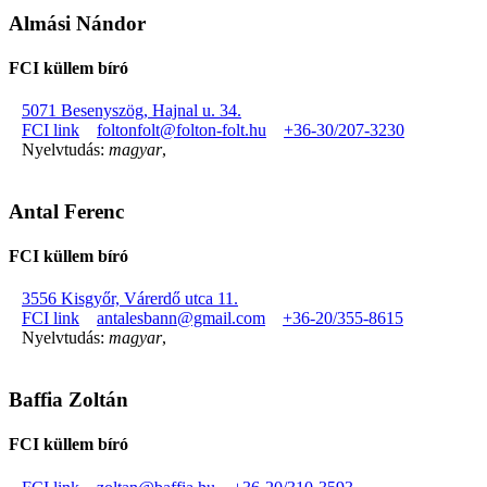
Almási Nándor
FCI küllem bíró
5071 Besenyszög, Hajnal u. 34.
FCI link
foltonfolt@folton-folt.hu
+36-30/207-3230
Nyelvtudás:
magyar
,
Antal Ferenc
FCI küllem bíró
3556 Kisgyőr, Várerdő utca 11.
FCI link
antalesbann@gmail.com
+36-20/355-8615
Nyelvtudás:
magyar
,
Baffia Zoltán
FCI küllem bíró