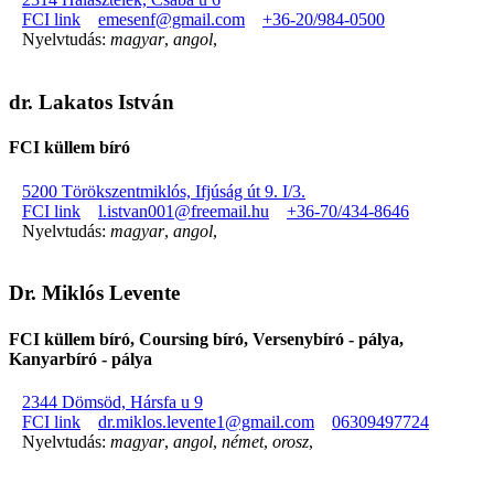
FCI link
emesenf@gmail.com
+36-20/984-0500
Nyelvtudás:
magyar
,
angol
,
dr. Lakatos István
FCI küllem bíró
5200 Törökszentmiklós, Ifjúság út 9. I/3.
FCI link
l.istvan001@freemail.hu
+36-70/434-8646
Nyelvtudás:
magyar
,
angol
,
Dr. Miklós Levente
FCI küllem bíró, Coursing bíró, Versenybíró - pálya,
Kanyarbíró - pálya
2344 Dömsöd, Hársfa u 9
FCI link
dr.miklos.levente1@gmail.com
06309497724
Nyelvtudás:
magyar
,
angol
,
német
,
orosz
,