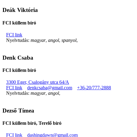
Deák Viktória
FCI küllem bíró
FCI link
Nyelvtudás:
magyar
,
angol
,
spanyol
,
Denk Csaba
FCI küllem bíró
3300 Eger, Csalogány utca 64/A
FCI link
denkcsaba@gmail.com
+36-20/777-2888
Nyelvtudás:
magyar
,
angol
,
Dezső Tímea
FCI küllem bíró, Terelő bíró
FCI link
dashingdawn@gmail.com