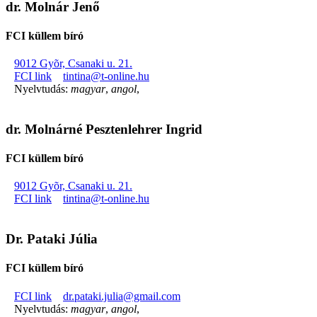
dr. Molnár Jenő
FCI küllem bíró
9012 Gyõr, Csanaki u. 21.
FCI link
tintina@t-online.hu
Nyelvtudás:
magyar
,
angol
,
dr. Molnárné Pesztenlehrer Ingrid
FCI küllem bíró
9012 Gyõr, Csanaki u. 21.
FCI link
tintina@t-online.hu
Dr. Pataki Júlia
FCI küllem bíró
FCI link
dr.pataki.julia@gmail.com
Nyelvtudás:
magyar
,
angol
,