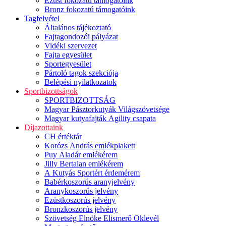
Ezüst fokozatú támogatóink
Bronz fokozatú támogatóink
Tagfelvétel
Általános tájékoztató
Fajtagondozói pályázat
Vidéki szervezet
Fajta egyesület
Sportegyesület
Pártoló tagok szekciója
Belépési nyilatkozatok
Sportbizottságok
SPORTBIZOTTSÁG
Magyar Pásztorkutyák Világszövetsége
Magyar kutyafajták Agility csapata
Díjazottaink
CH értéktár
Korózs András emlékplakett
Puy Aladár emlékérem
Jilly Bertalan emlékérem
A Kutyás Sportért érdemérem
Babérkoszorús aranyjelvény
Aranykoszorús jelvény
Ezüstkoszorús jelvény
Bronzkoszorús jelvény
Szövetség Elnöke Elismerő Oklevél