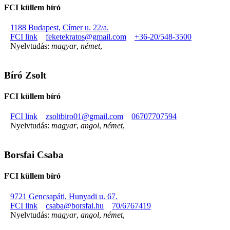
FCI küllem bíró
1188 Budapest, Címer u. 22/a.
FCI link
feketekratos@gmail.com
+36-20/548-3500
Nyelvtudás:
magyar
,
német
,
Bíró Zsolt
FCI küllem bíró
FCI link
zsoltbiro01@gmail.com
06707707594
Nyelvtudás:
magyar
,
angol
,
német
,
Borsfai Csaba
FCI küllem bíró
9721 Gencsapáti, Hunyadi u. 67.
FCI link
csaba@borsfai.hu
70/6767419
Nyelvtudás:
magyar
,
angol
,
német
,