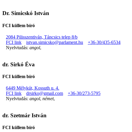
Dr. Simicskó István
FCI küllem bíró
2084 Pilisszentiván, Táncsics telep 8/b
FCI link
istvan.simicsko@parlament.hu
+36-30/435-6534
Nyelvtudás:
angol
,
dr. Sirkó Éva
FCI küllem bíró
6449 Mélykút, Kossuth u. 4.
FCI link
drsirko@gmail.com
+36-30/273-5795
Nyelvtudás:
angol
,
német
,
dr. Szetmár István
FCI küllem bíró