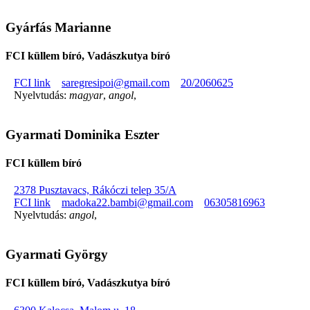
Gyárfás Marianne
FCI küllem bíró, Vadászkutya bíró
FCI link
saregresipoi@gmail.com
20/2060625
Nyelvtudás:
magyar
,
angol
,
Gyarmati Dominika Eszter
FCI küllem bíró
2378 Pusztavacs, Rákóczi telep 35/A
FCI link
madoka22.bambi@gmail.com
06305816963
Nyelvtudás:
angol
,
Gyarmati György
FCI küllem bíró, Vadászkutya bíró