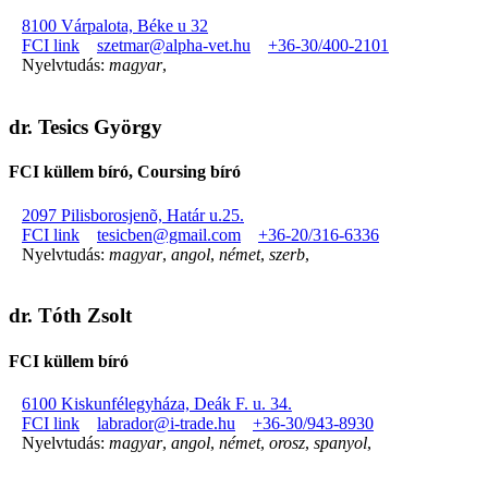
8100 Várpalota, Béke u 32
FCI link
szetmar@alpha-vet.hu
+36-30/400-2101
Nyelvtudás:
magyar
,
dr. Tesics György
FCI küllem bíró, Coursing bíró
2097 Pilisborosjenõ, Határ u.25.
FCI link
tesicben@gmail.com
+36-20/316-6336
Nyelvtudás:
magyar
,
angol
,
német
,
szerb
,
dr. Tóth Zsolt
FCI küllem bíró
6100 Kiskunfélegyháza, Deák F. u. 34.
FCI link
labrador@i-trade.hu
+36-30/943-8930
Nyelvtudás:
magyar
,
angol
,
német
,
orosz
,
spanyol
,