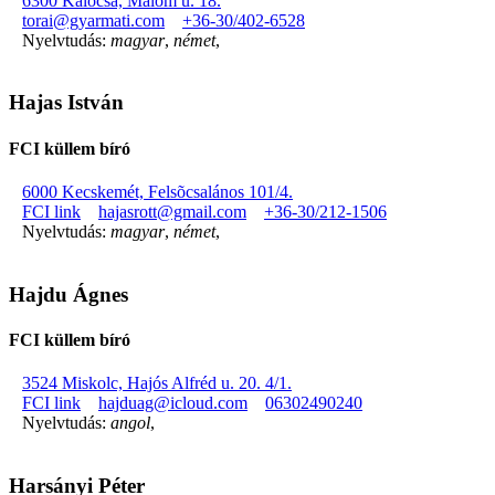
6300 Kalocsa, Malom u. 18.
torai@gyarmati.com
+36-30/402-6528
Nyelvtudás:
magyar
,
német
,
Hajas István
FCI küllem bíró
6000 Kecskemét, Felsõcsalános 101/4.
FCI link
hajasrott@gmail.com
+36-30/212-1506
Nyelvtudás:
magyar
,
német
,
Hajdu Ágnes
FCI küllem bíró
3524 Miskolc, Hajós Alfréd u. 20. 4/1.
FCI link
hajduag@icloud.com
06302490240
Nyelvtudás:
angol
,
Harsányi Péter