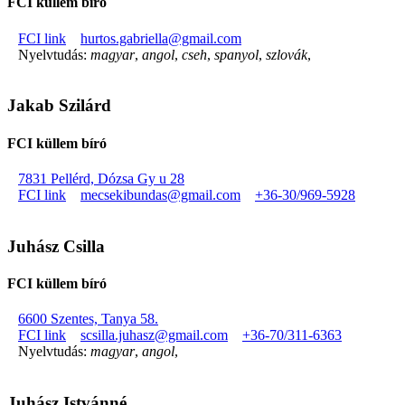
FCI küllem bíró
FCI link
hurtos.gabriella@gmail.com
Nyelvtudás:
magyar
,
angol
,
cseh
,
spanyol
,
szlovák
,
Jakab Szilárd
FCI küllem bíró
7831 Pellérd, Dózsa Gy u 28
FCI link
mecsekibundas@gmail.com
+36-30/969-5928
Juhász Csilla
FCI küllem bíró
6600 Szentes, Tanya 58.
FCI link
scsilla.juhasz@gmail.com
+36-70/311-6363
Nyelvtudás:
magyar
,
angol
,
Juhász Istvánné