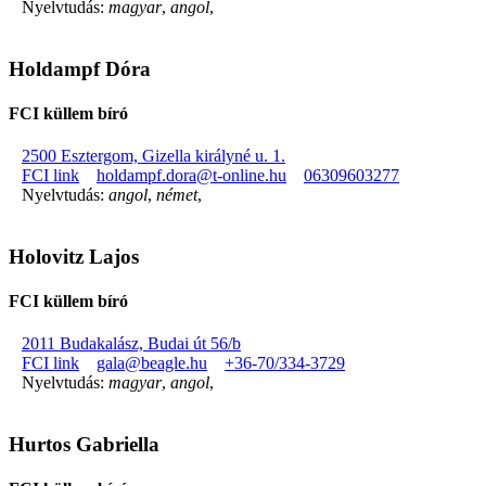
Nyelvtudás:
magyar
,
angol
,
Holdampf Dóra
FCI küllem bíró
2500 Esztergom, Gizella királyné u. 1.
FCI link
holdampf.dora@t-online.hu
06309603277
Nyelvtudás:
angol
,
német
,
Holovitz Lajos
FCI küllem bíró
2011 Budakalász, Budai út 56/b
FCI link
gala@beagle.hu
+36-70/334-3729
Nyelvtudás:
magyar
,
angol
,
Hurtos Gabriella