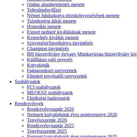
Online alombejelentés menete
Teljesítményfűzet
Német Juhászkutya törzskönyvezésének menete
Tulajdonjog átírás menete
Honosítás menete
Export pedigré kiváltásának menete
Kennelnév kiváltás menete
Szövetségi/Sportkártya ügyintézés
Champion ügyintézés
BH bizonyítvány és/vagy Munkavizsga bizonyítvány kiv
Kiállításra való nevezés
Kutyafajták
Fajtagondozó szervezetek
Elismert tenyésztői szervezetek
Szabályzatok
FCI szabályzatok
MEOESZ szabályzatok
Elnökségi határozatok
Rendezvények
Rendezvénynaptár 2026
Nemzeti kutyafajtaink éves pontversenye 2026
Tenyészszemle 2026
Rendezvénynaptár 2025
Tenyészszemle 2025
Nemzeti kutyafajtaink éves pontversenye 2025