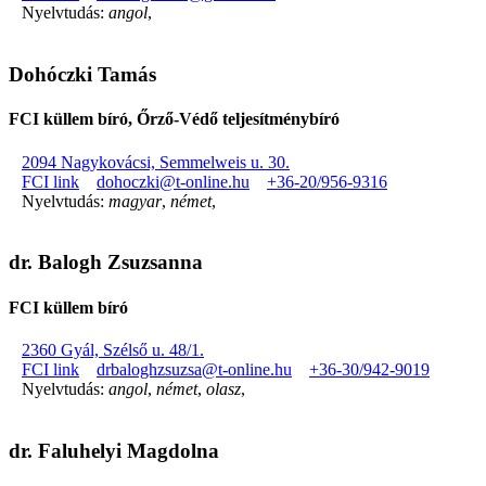
Nyelvtudás:
angol
,
Dohóczki Tamás
FCI küllem bíró, Őrző-Védő teljesítménybíró
2094 Nagykovácsi, Semmelweis u. 30.
FCI link
dohoczki@t-online.hu
+36-20/956-9316
Nyelvtudás:
magyar
,
német
,
dr. Balogh Zsuzsanna
FCI küllem bíró
2360 Gyál, Szélső u. 48/1.
FCI link
drbaloghzsuzsa@t-online.hu
+36-30/942-9019
Nyelvtudás:
angol
,
német
,
olasz
,
dr. Faluhelyi Magdolna