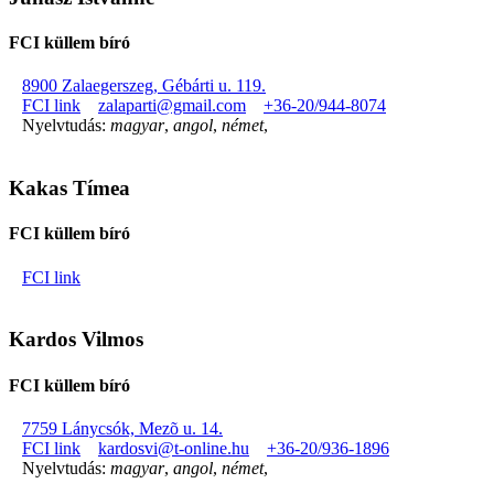
FCI küllem bíró
8900 Zalaegerszeg, Gébárti u. 119.
FCI link
zalaparti@gmail.com
+36-20/944-8074
Nyelvtudás:
magyar
,
angol
,
német
,
Kakas Tímea
FCI küllem bíró
FCI link
Kardos Vilmos
FCI küllem bíró
7759 Lánycsók, Mezõ u. 14.
FCI link
kardosvi@t-online.hu
+36-20/936-1896
Nyelvtudás:
magyar
,
angol
,
német
,