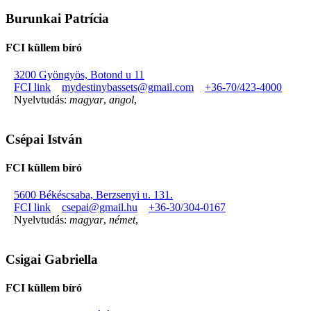
Burunkai Patrícia
FCI küllem bíró
3200 Gyöngyös, Botond u 11
FCI link
mydestinybassets@gmail.com
+36-70/423-4000
Nyelvtudás:
magyar
,
angol
,
Csépai István
FCI küllem bíró
5600 Békéscsaba, Berzsenyi u. 131.
FCI link
csepai@gmail.hu
+36-30/304-0167
Nyelvtudás:
magyar
,
német
,
Csigai Gabriella
FCI küllem bíró