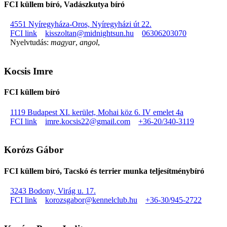
FCI küllem bíró, Vadászkutya bíró
4551 Nyíregyháza-Oros, Nyíregyházi út 22.
FCI link
kisszoltan@midnightsun.hu
06306203070
Nyelvtudás:
magyar
,
angol
,
Kocsis Imre
FCI küllem bíró
1119 Budapest XI. kerület, Mohai köz 6. IV emelet 4a
FCI link
imre.kocsis22@gmail.com
+36-20/340-3119
Korózs Gábor
FCI küllem bíró, Tacskó és terrier munka teljesítménybíró
3243 Bodony, Virág u. 17.
FCI link
korozsgabor@kennelclub.hu
+36-30/945-2722