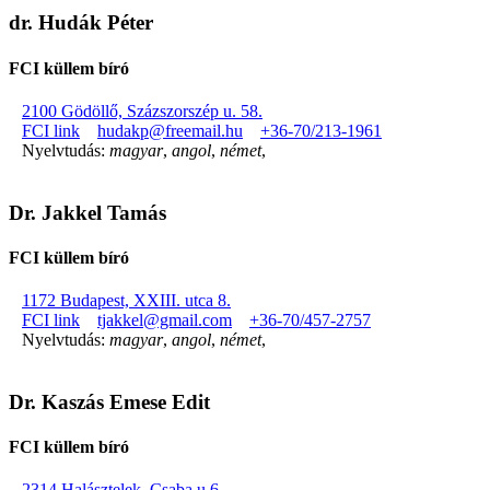
dr. Hudák Péter
FCI küllem bíró
2100 Gödöllő, Százszorszép u. 58.
FCI link
hudakp@freemail.hu
+36-70/213-1961
Nyelvtudás:
magyar
,
angol
,
német
,
Dr. Jakkel Tamás
FCI küllem bíró
1172 Budapest, XXIII. utca 8.
FCI link
tjakkel@gmail.com
+36-70/457-2757
Nyelvtudás:
magyar
,
angol
,
német
,
Dr. Kaszás Emese Edit
FCI küllem bíró
2314 Halásztelek, Csaba u 6