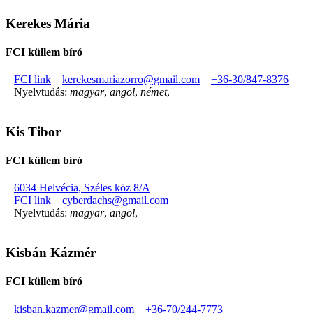
Kerekes Mária
FCI küllem bíró
FCI link
kerekesmariazorro@gmail.com
+36-30/847-8376
Nyelvtudás:
magyar
,
angol
,
német
,
Kis Tibor
FCI küllem bíró
6034 Helvécia, Széles köz 8/A
FCI link
cyberdachs@gmail.com
Nyelvtudás:
magyar
,
angol
,
Kisbán Kázmér
FCI küllem bíró
kisban.kazmer@gmail.com
+36-70/244-7773