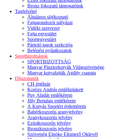
Ezüst fokozatú támogatóink
Bronz fokozatú támogatóink
Tagfelvétel
Általános tájékoztató
Fajtagondozói pályázat
Vidéki szervezet
Fajta egyesület
Sportegyesület
Pártoló tagok szekciója
Belépési nyilatkozatok
Sportbizottságok
SPORTBIZOTTSÁG
Magyar Pásztorkutyák Világszövetsége
Magyar kutyafajták Agility csapata
Díjazottaink
CH értéktár
Korózs András emlékplakett
Puy Aladár emlékérem
Jilly Bertalan emlékérem
A Kutyás Sportért érdemérem
Babérkoszorús aranyjelvény
Aranykoszorús jelvény
Ezüstkoszorús jelvény
Bronzkoszorús jelvény
Szövetség Elnöke Elismerő Oklevél