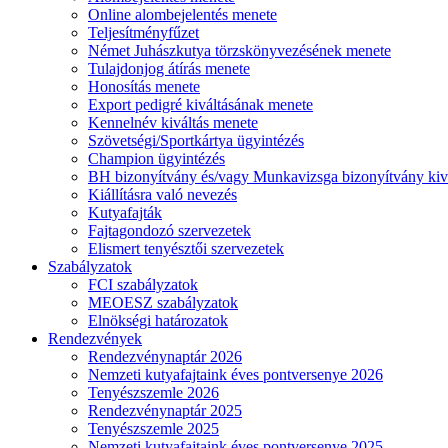
Online alombejelentés menete
Teljesítményfűzet
Német Juhászkutya törzskönyvezésének menete
Tulajdonjog átírás menete
Honosítás menete
Export pedigré kiváltásának menete
Kennelnév kiváltás menete
Szövetségi/Sportkártya ügyintézés
Champion ügyintézés
BH bizonyítvány és/vagy Munkavizsga bizonyítvány kiv
Kiállításra való nevezés
Kutyafajták
Fajtagondozó szervezetek
Elismert tenyésztői szervezetek
Szabályzatok
FCI szabályzatok
MEOESZ szabályzatok
Elnökségi határozatok
Rendezvények
Rendezvénynaptár 2026
Nemzeti kutyafajtaink éves pontversenye 2026
Tenyészszemle 2026
Rendezvénynaptár 2025
Tenyészszemle 2025
Nemzeti kutyafajtaink éves pontversenye 2025