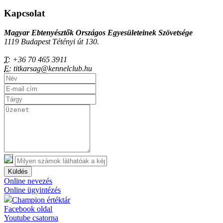
Kapcsolat
Magyar Ebtenyésztők Országos Egyesületeinek Szövetsége
1119 Budapest Tétényi út 130.
T:
+36 70 465 3911
E:
titkarsag@kennelclub.hu
Küldés
Online nevezés
Online ügyintézés
Champion értéktár
Facebook oldal
Youtube csatorna