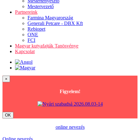
Mestertenyésztő
Mestervezető
Partnereink
Farmina Magyarország
Generali Petcare - DBX Kft
Rebiopet
ONE
FCI
Magyar kutyafajták Tanösvénye
Kapcsolat
×
Figyelem!
OK
online nevezés
Online nevezés