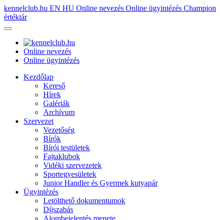
kennelclub.hu
EN
HU
Online nevezés
Online ügyintézés
Champion
értéktár
Online nevezés
Online ügyintézés
Kezdőlap
Kereső
Hírek
Galériák
Archívum
Szervezet
Vezetőség
Bírók
Bírói testületek
Fajtaklubok
Vidéki szervezetek
Sportegyesületek
Junior Handler és Gyermek kutyapár
Ügyintézés
Letölthető dokumentumok
Díjszabás
Alombejelentés menete