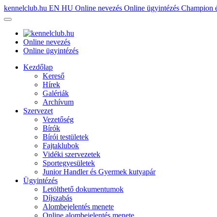
kennelclub.hu
EN
HU
Online nevezés
Online ügyintézés
Champion é
Online nevezés
Online ügyintézés
Kezdőlap
Kereső
Hírek
Galériák
Archívum
Szervezet
Vezetőség
Bírók
Bírói testületek
Fajtaklubok
Vidéki szervezetek
Sportegyesületek
Junior Handler és Gyermek kutyapár
Ügyintézés
Letölthető dokumentumok
Díjszabás
Alombejelentés menete
Online alombejelentés menete