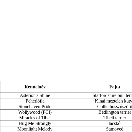
Kennelnév
Fajta
Asterion's Shine
Staffordshire bull terr
Fehérlófia
Kínai meztelen kut
Stonehaven Pride
Collie hosszúszőr
Wollywood (FCI)
Bedlington terrier
Miracles of Tibet
Tibeti terrier
Hug Me Strongly
tacskó
Moonlight Melody
Samoyed