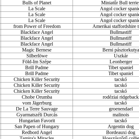
Bulls of Planet
Miniatűr Bull terrie
La Scale
Angol cocker spani
La Scale
Angol cocker spani
La Scale
Angol cocker spani
from Power of Freedom
Amerikai staffordshire t
Blackface Angel
Bullmastiff
Blackface Angel
Bullmastiff
Blackface Angel
Bullmastiff
Magic Bernese
Berni pásztorkuty
Silberlöwe
Uszkár
Föld-Im Szépe
Leonberger
Brill Padme
Tibet spaniel
Brill Padme
Tibet spaniel
Chicken Killer Security
tacskó
Chicken Killer Security
tacskó
Chicken Killer Security
tacskó
Chobe Orumba
rodéziai ridgeback
vom Jägerburg
tacskó
De La Terre Sauvage
groenendael
Gyarmatszéli Durcás
malinois
Hungarian Favorit
tacskó
San Papen of Hungary
Argentin dog
Redbord Angel
Bordeauxi dog
Tamira's Miracles
Hosszúszőrű colli