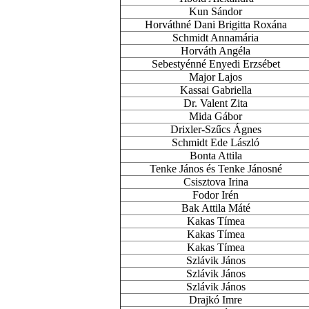
Kun Sándor
Horváthné Dani Brigitta Roxána
Schmidt Annamária
Horváth Angéla
Sebestyénné Enyedi Erzsébet
Major Lajos
Kassai Gabriella
Dr. Valent Zita
Mida Gábor
Drixler-Szűcs Ágnes
Schmidt Ede László
Bonta Attila
Tenke János és Tenke Jánosné
Csisztova Irina
Fodor Irén
Bak Attila Máté
Kakas Tímea
Kakas Tímea
Kakas Tímea
Szlávik János
Szlávik János
Szlávik János
Drajkó Imre