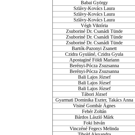
Babai György
Szlávy-Kovács Laura
Szlávy-Kovács Laura
Szlávy-Kovács Laura
Végh Viktória
Zsuboriné Dr. Csanádi Tünde
Zsuboriné Dr. Csanádi Tünde
Zsuboriné Dr. Csanádi Tünde
Bartók-Pazonyi Zsanett
Czidra Gyuláné, Czidra Gyula
Apostaginé Földi Mariann
Berényi-Pócza Zsuzsanna
Berényi-Pócza Zsuzsanna
Bali Lajos József
Bali Lajos József
Bali Lajos József
Tábori József
Gyarmati Dominika Eszter, Takács Anna
Visiné Gombár Ágnes
Fehér Zoltán
Bárdos László Márk
Foki István
Vinczéné Fegecs Melinda
Tibold Alexandra