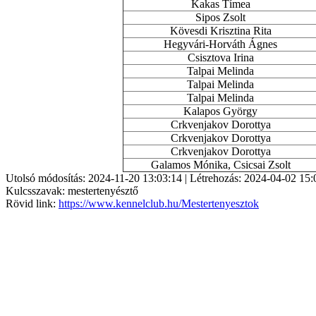
Kakas Tímea
Sipos Zsolt
Kövesdi Krisztina Rita
Hegyvári-Horváth Ágnes
Csisztova Irina
Talpai Melinda
Talpai Melinda
Talpai Melinda
Kalapos György
Crkvenjakov Dorottya
Crkvenjakov Dorottya
Crkvenjakov Dorottya
Galamos Mónika, Csicsai Zsolt
Utolsó módosítás: 2024-11-20 13:03:14 | Létrehozás: 2024-04-02 15:
Kulcsszavak: mestertenyésztő
Rövid link:
https://www.kennelclub.hu/Mestertenyesztok