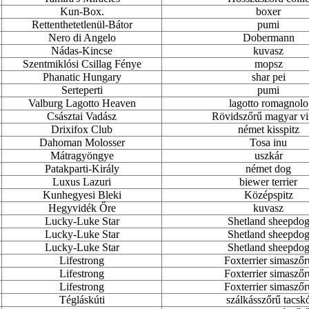
Kun-Box.
boxer
Rettenthetetlenül-Bátor
pumi
Nero di Angelo
Dobermann
Nádas-Kincse
kuvasz
Szentmiklósi Csillag Fénye
mopsz
Phanatic Hungary
shar pei
Serteperti
pumi
Valburg Lagotto Heaven
lagotto romagnolo
Császtai Vadász
Rövidszőrű magyar vi
Drixifox Club
német kisspitz
Dahoman Molosser
Tosa inu
Mátragyöngye
uszkár
Patakparti-Király
német dog
Luxus Lazuri
biewer terrier
Kunhegyesi Bleki
Középspitz
Hegyvidék Őre
kuvasz
Lucky-Luke Star
Shetland sheepdo
Lucky-Luke Star
Shetland sheepdo
Lucky-Luke Star
Shetland sheepdo
Lifestrong
Foxterrier simaszőr
Lifestrong
Foxterrier simaszőr
Lifestrong
Foxterrier simaszőr
Tégláskúti
szálkásszőrű tacsk