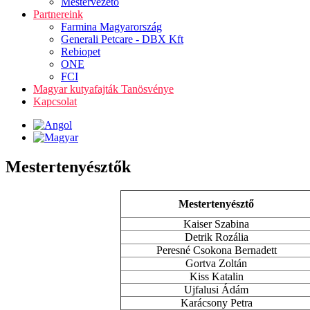
Mestervezető
Partnereink
Farmina Magyarország
Generali Petcare - DBX Kft
Rebiopet
ONE
FCI
Magyar kutyafajták Tanösvénye
Kapcsolat
Mestertenyésztők
Mestertenyésztő
Kaiser Szabina
Detrik Rozália
Peresné Csokona Bernadett
Gortva Zoltán
Kiss Katalin
Ujfalusi Ádám
Karácsony Petra