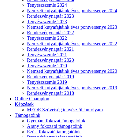
Tenyészszemle 2024
Nemzeti kutyafajtáink éves pontversenye 2024
Rendezvénynaptár 2023
Tenyészszemle 2023
Nemzeti kutyafajtáink éves pontversenye 2023
Rendezvénynaptár 2022
Tenyészszemle 2022
Nemzeti kutyafajtáink éves pontversenye 2022
Rendezvénynaptár 2021
Tenyészszemle 2021
Rendezvénynaptár 2020
Tenyészszemle 2020
Nemzeti kutyafajtáink éves pontversenye 2020
Rendezvénynaptár 2019
Tenyészszemle 2019
Nemzeti kutyafajtáink éves pontversenye 2019
Rendezvénynaptár 2018
Online Champion
Képzések
MEOE Szövetség tenyésztői tanfolyam
Támogatóink
Gyémánt fokozat támogatóink
Arany fokozatú támogatóink
Ezüst fokozatú támogatóink