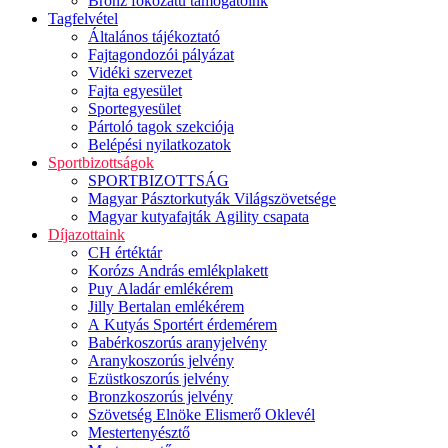
Bronz fokozatú támogatóink
Tagfelvétel
Általános tájékoztató
Fajtagondozói pályázat
Vidéki szervezet
Fajta egyesület
Sportegyesület
Pártoló tagok szekciója
Belépési nyilatkozatok
Sportbizottságok
SPORTBIZOTTSÁG
Magyar Pásztorkutyák Világszövetsége
Magyar kutyafajták Agility csapata
Díjazottaink
CH értéktár
Korózs András emlékplakett
Puy Aladár emlékérem
Jilly Bertalan emlékérem
A Kutyás Sportért érdemérem
Babérkoszorús aranyjelvény
Aranykoszorús jelvény
Ezüstkoszorús jelvény
Bronzkoszorús jelvény
Szövetség Elnöke Elismerő Oklevél
Mestertenyésztő