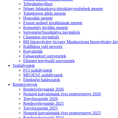
Teljesítményfűzet
Német Juhászkutya törzskönyvezésének menete
Tulajdonjog átírás menete
Honosítás menete
Export pedigré kiváltásának menete
Kennelnév kiváltás menete
Szövetségi/Sportkártya ügyintézés
Champion ügyintézés
BH bizonyítvány és/vagy Munkavizsga bizonyítvány kiv
Kiállításra való nevezés
Kutyafajták
Fajtagondozó szervezetek
Elismert tenyésztői szervezetek
Szabályzatok
FCI szabályzatok
MEOESZ szabályzatok
Elnökségi határozatok
Rendezvények
Rendezvénynaptár 2026
Nemzeti kutyafajtaink éves pontversenye 2026
Tenyészszemle 2026
Rendezvénynaptár 2025
Tenyészszemle 2025
Nemzeti kutyafajtaink éves pontversenye 2025
Rendezvénynaptár 2024