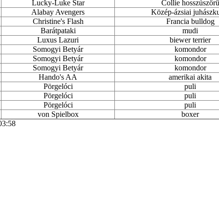
Lucky-Luke Star
Collie hosszúszőr
Alabay Avengers
Közép-ázsiai juhászk
Christine's Flash
Francia bulldog
Barátpataki
mudi
Luxus Lazuri
biewer terrier
Somogyi Betyár
komondor
Somogyi Betyár
komondor
Somogyi Betyár
komondor
Hando's AA
amerikai akita
Pörgelóci
puli
Pörgelóci
puli
Pörgelóci
puli
von Spielbox
boxer
03:58