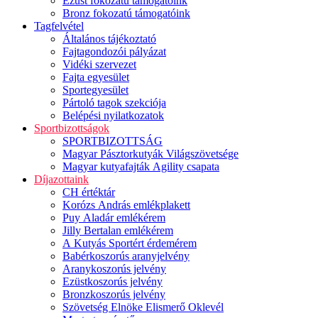
Ezüst fokozatú támogatóink
Bronz fokozatú támogatóink
Tagfelvétel
Általános tájékoztató
Fajtagondozói pályázat
Vidéki szervezet
Fajta egyesület
Sportegyesület
Pártoló tagok szekciója
Belépési nyilatkozatok
Sportbizottságok
SPORTBIZOTTSÁG
Magyar Pásztorkutyák Világszövetsége
Magyar kutyafajták Agility csapata
Díjazottaink
CH értéktár
Korózs András emlékplakett
Puy Aladár emlékérem
Jilly Bertalan emlékérem
A Kutyás Sportért érdemérem
Babérkoszorús aranyjelvény
Aranykoszorús jelvény
Ezüstkoszorús jelvény
Bronzkoszorús jelvény
Szövetség Elnöke Elismerő Oklevél