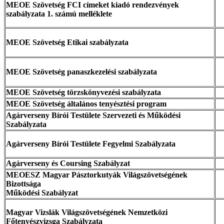
MEOE Szövetség FCI címeket kiadó rendezvények
szabályzata 1. számú melléklete
MEOE Szövetség Etikai szabályzata
MEOE Szövetség panaszkezelési szabályzata
MEOE Szövetség törzskönyvezési szabályzata
MEOE Szövetség általános tenyésztési program
Agárverseny Bírói Testülete Szervezeti és Működési
Szabályzata
Agárverseny Bírói Testülete Fegyelmi Szabályzata
Agárverseny és Coursing Szabályzat
MEOESZ Magyar Pásztorkutyák Világszövetségének
Bizottsága
Működési Szabályzat
Magyar Vizslák Világszövetségének Nemzetközi
Főtenyészvizsga Szabályzata