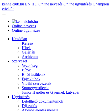
kennelclub.hu
EN
HU
Online nevezés
Online ügyintézés
Champion
értéktár
Online nevezés
Online ügyintézés
Kezdőlap
Kereső
Hírek
Galériák
Archívum
Szervezet
Vezetőség
Bírók
Bírói testületek
Fajtaklubok
Vidéki szervezetek
Sportegyesületek
Junior Handler és Gyermek kutyapár
Ügyintézés
Letölthető dokumentumok
Díjszabás
Alombejelentés menete