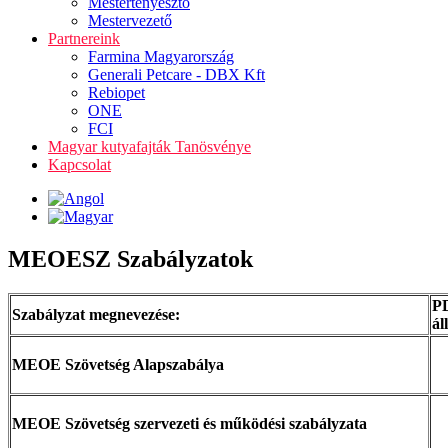
Mestertenyésztő
Mestervezető
Partnereink
Farmina Magyarország
Generali Petcare - DBX Kft
Rebiopet
ONE
FCI
Magyar kutyafajták Tanösvénye
Kapcsolat
MEOESZ Szabályzatok
P
Szabályzat megnevezése:
ál
MEOE Szövetség Alapszabálya
MEOE Szövetség szervezeti és működési szabályzata