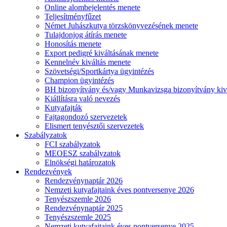
Online alombejelentés menete
Teljesítményfűzet
Német Juhászkutya törzskönyvezésének menete
Tulajdonjog átírás menete
Honosítás menete
Export pedigré kiváltásának menete
Kennelnév kiváltás menete
Szövetségi/Sportkártya ügyintézés
Champion ügyintézés
BH bizonyítvány és/vagy Munkavizsga bizonyítvány kiv
Kiállításra való nevezés
Kutyafajták
Fajtagondozó szervezetek
Elismert tenyésztői szervezetek
Szabályzatok
FCI szabályzatok
MEOESZ szabályzatok
Elnökségi határozatok
Rendezvények
Rendezvénynaptár 2026
Nemzeti kutyafajtaink éves pontversenye 2026
Tenyészszemle 2026
Rendezvénynaptár 2025
Tenyészszemle 2025
Nemzeti kutyafajtaink éves pontversenye 2025