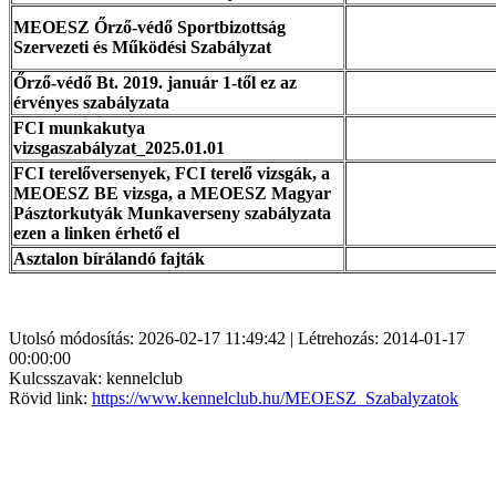
MEOESZ Őrző-védő Sportbizottság
Szervezeti és Működési Szabályzat
Őrző-védő Bt. 2019. január 1-től ez az
érvényes szabályzata
FCI munkakutya
vizsgaszabályzat_2025.01.01
FCI terelőversenyek, FCI terelő vizsgák, a
MEOESZ BE vizsga, a MEOESZ Magyar
Pásztorkutyák Munkaverseny szabályzata
ezen a linken érhető el
Asztalon bírálandó fajták
Utolsó módosítás: 2026-02-17 11:49:42 | Létrehozás: 2014-01-17
00:00:00
Kulcsszavak: kennelclub
Rövid link:
https://www.kennelclub.hu/MEOESZ_Szabalyzatok